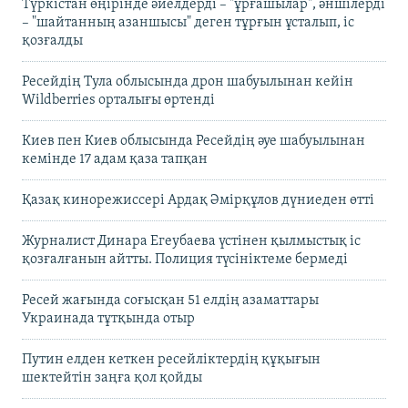
Түркістан өңірінде әйелдерді – "ұрғашылар", әншілерді
– "шайтанның азаншысы" деген тұрғын ұсталып, іс
қозғалды
Ресейдің Тула облысында дрон шабуылынан кейін
Wildberries орталығы өртенді
Киев пен Киев облысында Ресейдің әуе шабуылынан
кемінде 17 адам қаза тапқан
Қазақ кинорежиссері Ардақ Әмірқұлов дүниеден өтті
Журналист Динара Егеубаева үстінен қылмыстық іс
қозғалғанын айтты. Полиция түсініктеме бермеді
Ресей жағында соғысқан 51 елдің азаматтары
Украинада тұтқында отыр
Путин елден кеткен ресейліктердің құқығын
шектейтін заңға қол қойды