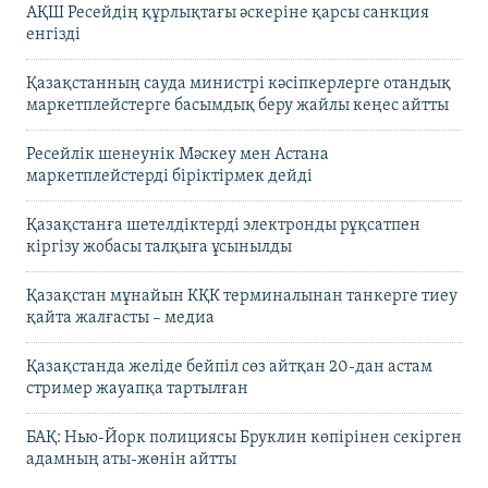
АҚШ Ресейдің құрлықтағы әскеріне қарсы санкция
енгізді
Қазақстанның сауда министрі кәсіпкерлерге отандық
маркетплейстерге басымдық беру жайлы кеңес айтты
Ресейлік шенеунік Мәскеу мен Астана
маркетплейстерді біріктірмек дейді
Қазақстанға шетелдіктерді электронды рұқсатпен
кіргізу жобасы талқыға ұсынылды
Қазақстан мұнайын КҚК терминалынан танкерге тиеу
қайта жалғасты – медиа
Қазақстанда желіде бейпіл сөз айтқан 20-дан астам
стример жауапқа тартылған
БАҚ: Нью-Йорк полициясы Бруклин көпірінен секірген
адамның аты-жөнін айтты