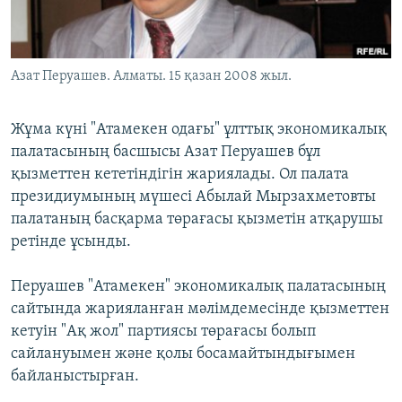
ЖАЗЫЛЫҢЫЗ
Азат Перуашев. Aлматы. 15 қазан 2008 жыл.
Басқа тілдерде
Жұма күні "Атамекен одағы" ұлттық экономикалық
палатасының басшысы Азат Перуашев бұл
қызметтен кететіндігін жариялады. Ол палата
президиумының мүшесі Абылай Мырзахметовты
палатаның басқарма төрағасы қызметін атқарушы
ретінде ұсынды.
Перуашев "Атамекен" экономикалық палатасының
сайтында жарияланған мәлімдемесінде қызметтен
кетуін "Ақ жол" партиясы төрағасы болып
сайлануымен және қолы босамайтындығымен
байланыстырған.