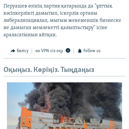
Перуашев өзінің партия қатарында да "ұлттық
кәсіпкерлікті дамытып, іскерлік ортаны
либерализациялап, мығым жекеменшік бизнеске
ие дамыған мемлекетті қалыптастыру" ісіне
араласатынын айтқан.
Бөлісу
VPN-сіз оқу
Follow us
Оқыңыз. Көріңіз. Тыңдаңыз