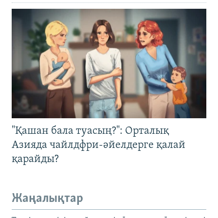
"Қашан бала туасың?": Орталық
Азияда чайлдфри-әйелдерге қалай
қарайды?
Жаңалықтар