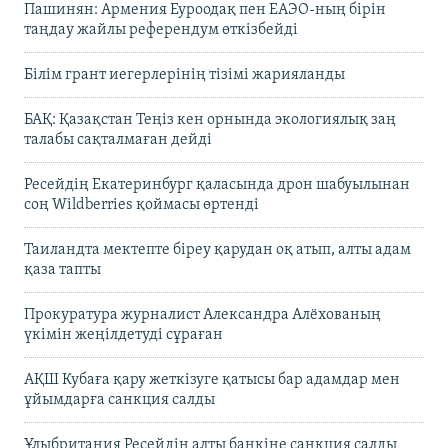
Пашинян: Армения Еуроодақ пен ЕАЭО-ның бірін
таңдау жайлы референдум өткізбейді
Білім грант иегерлерінің тізімі жарияланды
БАҚ: Қазақстан Теңіз кен орнында экологиялық заң
талабы сақталмаған дейді
Ресейдің Екатеринбург қаласында дрон шабуылынан
соң Wildberries қоймасы өртенді
Таиландта мектепте біреу қарудан оқ атып, алты адам
қаза тапты
Прокуратура журналист Александра Алёхованың
үкімін жеңілдетуді сұраған
АҚШ Кубаға қару жеткізуге қатысы бар адамдар мен
ұйымдарға санкция салды
Ұлыбритания Ресейдің алты банкіне санкция салды