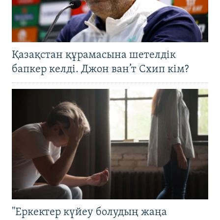
Қазақстан құрамасына шетелдік
бапкер келді. Джон ван’т Схип кім?
"Еркектер күйеу болудың жаңа