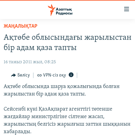
Accessibility
links
Skip
ЖАҢАЛЫҚТАР
to
ЖАҢАЛЫҚТАР
Ақтөбе облысындағы жарылыстан
main
САЯСАТ
content
бір адам қаза тапты
AZATTYQTV
Skip
to
16 тамыз 2011 жыл, 08:25
ҚАҢТАР ОҚИҒАСЫ
main
АДАМ ҚҰҚЫҚТАРЫ
Бөлісу
VPN-сіз оқу
Navigation
Skip
ӘЛЕУМЕТ
Ақтөбе облысында шаруа қожалығында болған
to
жарылыстан бір адам қаза тапты.
ӘЛЕМ
Search
АРНАЙЫ ЖОБАЛАР
Сейсенбі күні ҚазАқпарат агенттігі төтенше
жағдайлар министрлігіне сілтеме жасап,
Русский
жарылыстың белгісіз жарылғыш заттан шыққанын
хабарлады.