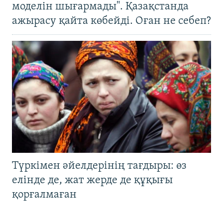
моделін шығармады". Қазақстанда
ажырасу қайта көбейді. Оған не себеп?
Түркімен әйелдерінің тағдыры: өз
елінде де, жат жерде де құқығы
қорғалмаған