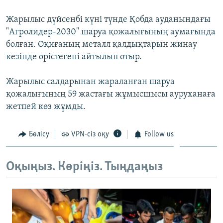
ЖАЗЫЛЫҢЫЗ
Жарылыс дүйсенбі күні түнде Қобда ауданындағы
"Агролидер-2030" шаруа қожалығының аумағында
болған. Оқиғаның металл қалдықтарын жинау
Басқа тілдерде
кезінде өрістегені айтылып отыр.
Жарылыс салдарынан жараланған шаруа
қожалығының 59 жастағы жұмысшысы ауруханаға
жетпей көз жұмды.
Бөлісу
VPN-сіз оқу
Follow us
Оқыңыз. Көріңіз. Тыңдаңыз