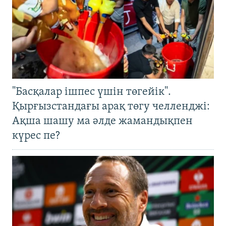
"Басқалар ішпес үшін төгейік".
Қырғызстандағы арақ төгу челленджі:
Ақша шашу ма әлде жамандықпен
күрес пе?