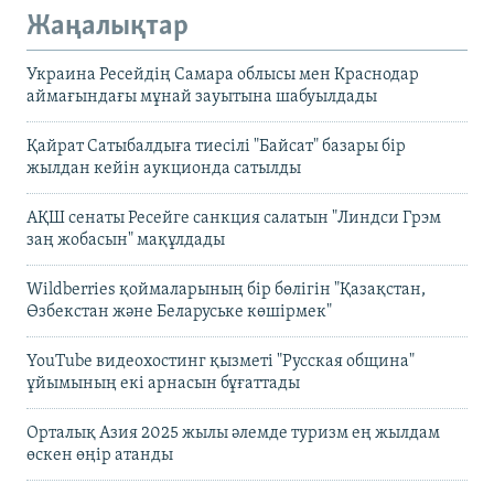
Жаңалықтар
Украина Ресейдің Самара облысы мен Краснодар
аймағындағы мұнай зауытына шабуылдады
Қайрат Сатыбалдыға тиесілі "Байсат" базары бір
жылдан кейін аукционда сатылды
АҚШ сенаты Ресейге санкция салатын "Линдси Грэм
заң жобасын" мақұлдады
Wildberries қоймаларының бір бөлігін "Қазақстан,
Өзбекстан және Беларуське көшірмек"
YouTube видеохостинг қызметі "Русская община"
ұйымының екі арнасын бұғаттады
Орталық Азия 2025 жылы әлемде туризм ең жылдам
өскен өңір атанды