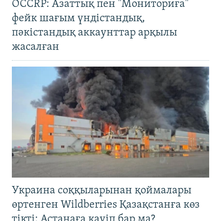
OCCRP: Азаттық пен "Мониториға"
фейк шағым үндістандық,
пәкістандық аккаунттар арқылы
жасалған
Украина соққыларынан қоймалары
өртенген Wildberries Қазақстанға көз
тікті: Астанаға қауіп бар ма?