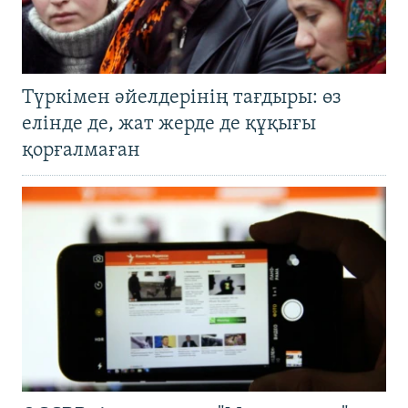
Түркімен әйелдерінің тағдыры: өз
елінде де, жат жерде де құқығы
қорғалмаған