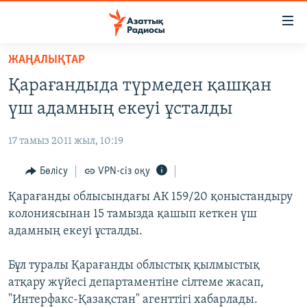
Accessibility
links
Skip
ЖАҢАЛЫҚТАР
to
ЖАҢАЛЫҚТАР
Қарағандыда түрмеден қашқан
main
САЯСАТ
content
үш адамның екеуі ұсталды
AZATTYQTV
Skip
to
17 тамыз 2011 жыл, 10:19
ҚАҢТАР ОҚИҒАСЫ
main
АДАМ ҚҰҚЫҚТАРЫ
Бөлісу
VPN-сіз оқу
Navigation
Skip
ӘЛЕУМЕТ
Қарағанды облысындағы АК 159/20 қоныстандыру
to
колониясынан 15 тамызда қашып кеткен үш
ӘЛЕМ
Search
адамның екеуі ұсталды.
АРНАЙЫ ЖОБАЛАР
Бұл туралы Қарағанды облыстық қылмыстық
Русский
атқару жүйесі департаментіне сілтеме жасап,
"Интерфакс-Қазақстан" агенттігі хабарлады.