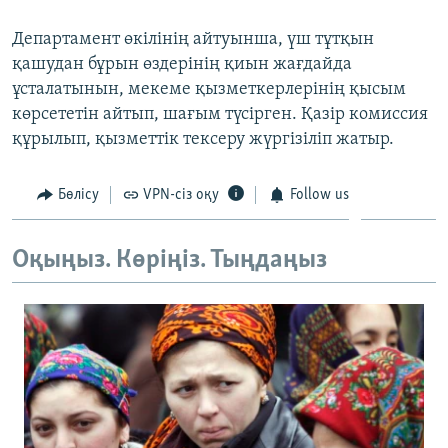
ЖАЗЫЛЫҢЫЗ
Департамент өкілінің айтуынша, үш тұтқын
қашудан бұрын өздерінің қиын жағдайда
ұсталатынын, мекеме қызметкерлерінің қысым
Басқа тілдерде
көрсететін айтып, шағым түсірген. Қазір комиссия
құрылып, қызметтік тексеру жүргізіліп жатыр.
Бөлісу
VPN-сіз оқу
Follow us
Оқыңыз. Көріңіз. Тыңдаңыз