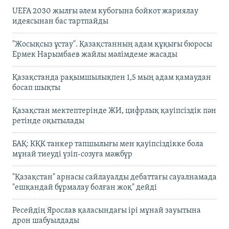
UEFA 2030 жылғы әлем кубогына бойкот жариялау
идеясынан бас тартпайды
"Жосықсыз ұстау". Қазақстанның адам құқығы бюросы
Ермек Нарымбаев жайлы мәлімдеме жасады
Қазақстанда рақымшылықпен 1,5 мың адам қамаудан
босап шықты
Қазақстан мектептерінде ЖИ, цифрлық қауіпсіздік пән
ретінде оқытылады
БАҚ: КҚК танкер тапшылығы мен қауіпсіздікке бола
мұнай тиеуді үзіп-созуға мәжбүр
"Қазақстан" арнасы сайлауалды дебаттағы сауалнамада
"ешқандай бұрмалау болған жоқ" дейді
Ресейдің Ярослав қаласындағы ірі мұнай зауытына
дрон шабуылдады