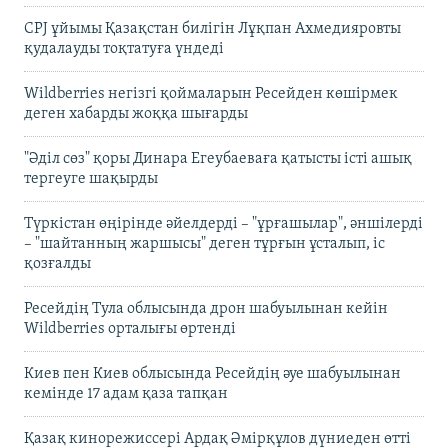
CPJ ұйымы Қазақстан билігін Лұқпан Ахмедияровты
қудалауды тоқтатуға үндеді
Wildberries негізгі қоймаларын Ресейден көшірмек
деген хабарды жоққа шығарды
"Әділ сөз" қоры Динара Егеубаеваға қатысты істі ашық
тергеуге шақырды
Түркістан өңірінде әйелдерді – "ұрғашылар", әншілерді
– "шайтанның жаршысы" деген тұрғын ұсталып, іс
қозғалды
Ресейдің Тула облысында дрон шабуылынан кейін
Wildberries орталығы өртенді
Киев пен Киев облысында Ресейдің әуе шабуылынан
кемінде 17 адам қаза тапқан
Қазақ кинорежиссері Ардақ Әмірқұлов дүниеден өтті