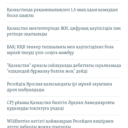
Қазақстанда рақымшылықпен 1,5 мың адам қамаудан
босап шықты
Қазақстан мектептерінде ЖИ, цифрлық қауіпсіздік пән
ретінде оқытылады
БАҚ: КҚК танкер тапшылығы мен қауіпсіздікке бола
мұнай тиеуді үзіп-созуға мәжбүр
"Қазақстан" арнасы сайлауалды дебаттағы сауалнамада
"ешқандай бұрмалау болған жоқ" дейді
Ресейдің Ярослав қаласындағы ірі мұнай зауытына
дрон шабуылдады
CPJ ұйымы Қазақстан билігін Лұқпан Ахмедияровты
қудалауды тоқтатуға үндеді
Wildberries негізгі қоймаларын Ресейден көшірмек
деген хабарды жоққа шығарды