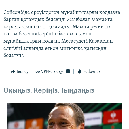
Сейсенбіде ереуілдеген мұнайшыларды қолдауға
барған қоғамдық белсенді Жанболат Мамайға
қарсы әкімшілік іс қозғалды. Мамай ресейлік
қоғам белсенділерінің бастамасымен
мұнайшыларды қолдап, Мәскеудегі Қазақстан
елшілігі алдында өткен митингке қатысқан
болатын.
Бөлісу
VPN-сіз оқу
Follow us
Оқыңыз. Көріңіз. Тыңдаңыз