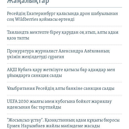
Жаңалықтар
Ресейдің Екатеринбург қаласында дрон шабуылынан
соң Wildberries қоймасы өртенді
Таиландта мектепте біреу қарудан оқ атып, алты адам
қаза тапты
Прокуратура журналист Александра Алёхованың
үкімін жеңілдетуді сұраған
АҚШ Кубаға қару жеткізуге қатысы бар адамдар мен
ұйымдарға санкция салды
Ұлыбритания Ресейдің алты банкіне санкция салды
UEFA 2030 жылғы әлем кубогына бойкот жариялау
идеясынан бас тартпайды
"Жосықсыз ұстау". Қазақстанның адам құқығы бюросы
Ермек Нарымбаев жайлы мәлімдеме жасады