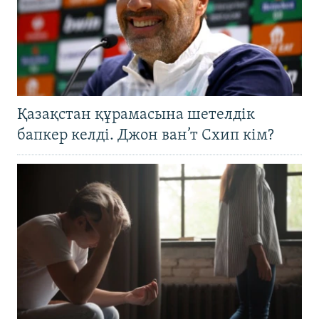
Қазақстан құрамасына шетелдік
бапкер келді. Джон ван’т Схип кім?