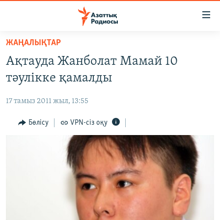
Accessibility
links
Skip
ЖАҢАЛЫҚТАР
to
ЖАҢАЛЫҚТАР
Ақтауда Жанболат Мамай 10
main
САЯСАТ
content
тәулікке қамалды
AZATTYQTV
Skip
to
17 тамыз 2011 жыл, 13:55
ҚАҢТАР ОҚИҒАСЫ
main
АДАМ ҚҰҚЫҚТАРЫ
Бөлісу
VPN-сіз оқу
Navigation
Skip
ӘЛЕУМЕТ
to
ӘЛЕМ
Search
АРНАЙЫ ЖОБАЛАР
Русский