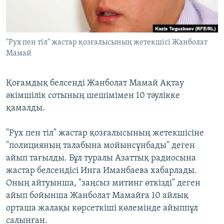
ЖАЗЫЛЫҢЫЗ
"Рух пен тіл" жастар қозғалысының жетекшісі Жанболат
Мамай
Басқа тілдерде
Қоғамдық белсенді Жанболат Мамай Ақтау
әкімшілік сотының шешімімен 10 тәулікке
қамалды.
"Рух пен тіл" жастар қозғалысының жетекшісіне
"полицияның талабына мойынсұнбады" деген
айып тағылды. Бұл туралы Азаттық радиосына
жастар белсендісі Инга Иманбаева хабарлады.
Оның айтуынша, "заңсыз митинг өткізді" деген
айып бойынша Жанболат Мамайға 10 айлық
орташа жалақы көрсеткіші көлемінде айыппұл
салынған.