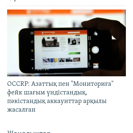
OCCRP: Азаттық пен "Мониториға"
фейк шағым үндістандық,
пәкістандық аккаунттар арқылы
жасалған