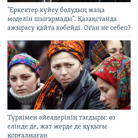
"Еркектер күйеу болудың жаңа
моделін шығармады". Қазақстанда
ажырасу қайта көбейді. Оған не себеп?
Түркімен әйелдерінің тағдыры: өз
елінде де, жат жерде де құқығы
қорғалмаған