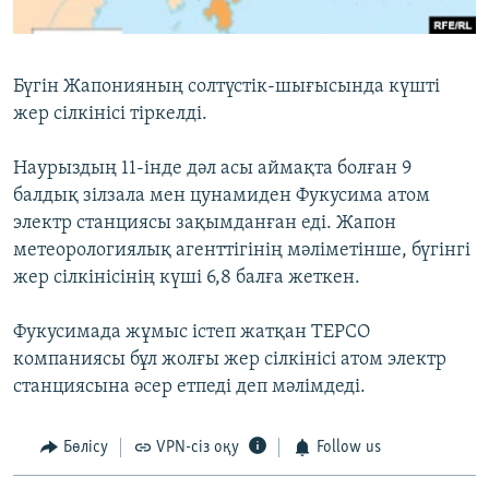
ЖАЗЫЛЫҢЫЗ
Бүгін Жапонияның солтүстік-шығысында күшті
жер сілкінісі тіркелді.
Басқа тілдерде
Наурыздың 11-інде дәл асы аймақта болған 9
балдық зілзала мен цунамиден Фукусима атом
электр станциясы зақымданған еді. Жапон
метеорологиялық агенттігінің мәліметінше, бүгінгі
жер сілкінісінің күші 6,8 балға жеткен.
Фукусимада жұмыс істеп жатқан TEPCO
компаниясы бұл жолғы жер сілкінісі атом электр
станциясына әсер етпеді деп мәлімдеді.
Бөлісу
VPN-сіз оқу
Follow us