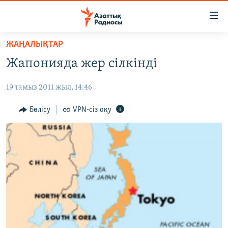
Accessibility
links
Skip
ЖАҢАЛЫҚТАР
to
ЖАҢАЛЫҚТАР
Жапонияда жер сілкінді
main
САЯСАТ
content
19 тамыз 2011 жыл, 14:46
AZATTYQTV
Skip
to
ҚАҢТАР ОҚИҒАСЫ
Бөлісу
VPN-сіз оқу
main
АДАМ ҚҰҚЫҚТАРЫ
Navigation
Skip
ӘЛЕУМЕТ
to
ӘЛЕМ
Search
АРНАЙЫ ЖОБАЛАР
Русский