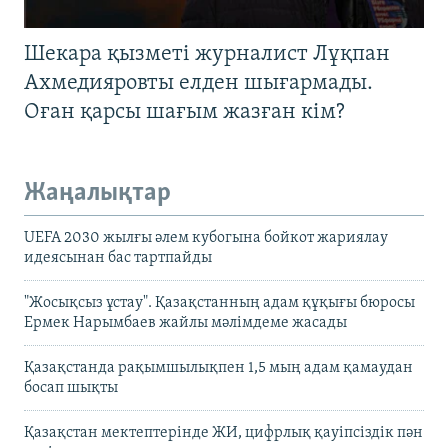
Шекара қызметі журналист Лұқпан
Ахмедияровты елден шығармады.
Оған қарсы шағым жазған кім?
Жаңалықтар
UEFA 2030 жылғы әлем кубогына бойкот жариялау
идеясынан бас тартпайды
"Жосықсыз ұстау". Қазақстанның адам құқығы бюросы
Ермек Нарымбаев жайлы мәлімдеме жасады
Қазақстанда рақымшылықпен 1,5 мың адам қамаудан
босап шықты
Қазақстан мектептерінде ЖИ, цифрлық қауіпсіздік пән