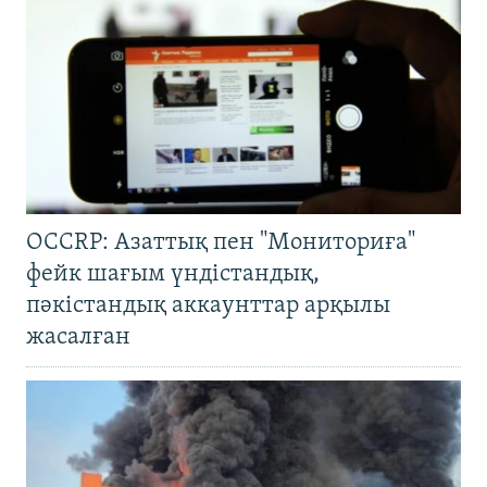
OCCRP: Азаттық пен "Мониториға"
фейк шағым үндістандық,
пәкістандық аккаунттар арқылы
жасалған