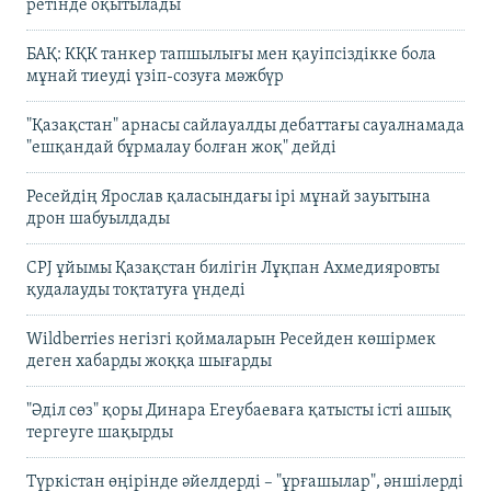
ретінде оқытылады
БАҚ: КҚК танкер тапшылығы мен қауіпсіздікке бола
мұнай тиеуді үзіп-созуға мәжбүр
"Қазақстан" арнасы сайлауалды дебаттағы сауалнамада
"ешқандай бұрмалау болған жоқ" дейді
Ресейдің Ярослав қаласындағы ірі мұнай зауытына
дрон шабуылдады
CPJ ұйымы Қазақстан билігін Лұқпан Ахмедияровты
қудалауды тоқтатуға үндеді
Wildberries негізгі қоймаларын Ресейден көшірмек
деген хабарды жоққа шығарды
"Әділ сөз" қоры Динара Егеубаеваға қатысты істі ашық
тергеуге шақырды
Түркістан өңірінде әйелдерді – "ұрғашылар", әншілерді