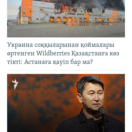
Украина соққыларынан қоймалары
өртенген Wildberries Қазақстанға көз
тікті: Астанаға қауіп бар ма?