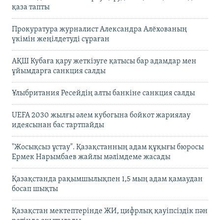
қаза тапты
Прокуратура журналист Александра Алёхованың
үкімін жеңілдетуді сұраған
АҚШ Кубаға қару жеткізуге қатысы бар адамдар мен
ұйымдарға санкция салды
Ұлыбритания Ресейдің алты банкіне санкция салды
UEFA 2030 жылғы әлем кубогына бойкот жариялау
идеясынан бас тартпайды
"Жосықсыз ұстау". Қазақстанның адам құқығы бюросы
Ермек Нарымбаев жайлы мәлімдеме жасады
Қазақстанда рақымшылықпен 1,5 мың адам қамаудан
босап шықты
Қазақстан мектептерінде ЖИ, цифрлық қауіпсіздік пән