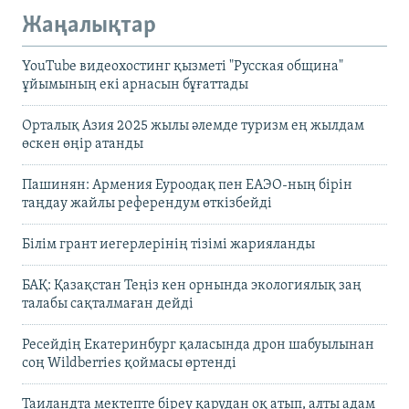
Жаңалықтар
YouTube видеохостинг қызметі "Русская община"
ұйымының екі арнасын бұғаттады
Орталық Азия 2025 жылы әлемде туризм ең жылдам
өскен өңір атанды
Пашинян: Армения Еуроодақ пен ЕАЭО-ның бірін
таңдау жайлы референдум өткізбейді
Білім грант иегерлерінің тізімі жарияланды
БАҚ: Қазақстан Теңіз кен орнында экологиялық заң
талабы сақталмаған дейді
Ресейдің Екатеринбург қаласында дрон шабуылынан
соң Wildberries қоймасы өртенді
Таиландта мектепте біреу қарудан оқ атып, алты адам