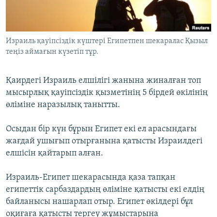
ЖАЗЫЛЫҢЫЗ
Израиль қауіпсіздік күштері Египетпен шекаралас Қызыл
теңіз аймағын күзетіп тұр.
Басқа тілдерде
Қаирдегі Израиль елшілігі жанына жиналған топ
мысырлық қауіпсіздік қызметінің 5 бірдей өкілінің
өліміне наразылық танытты.
Осыдан бір күн бұрын Египет екі ел арасындағы
жағдай ушығып отырғанына қатысты Израилдегі
елшісін қайтарып алған.
Израиль-Египет шекарасында қаза тапқан
египеттік сарбаздардың өліміне қатысты екі елдің
байланысы нашарлап отыр. Египет өкілдері бұл
оқиғаға қатысты тергеу жұмыстарына