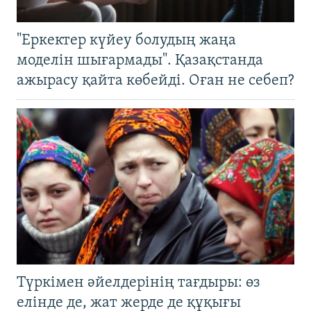
"Еркектер күйеу болудың жаңа
моделін шығармады". Қазақстанда
ажырасу қайта көбейді. Оған не себеп?
Түркімен әйелдерінің тағдыры: өз
елінде де, жат жерде де құқығы