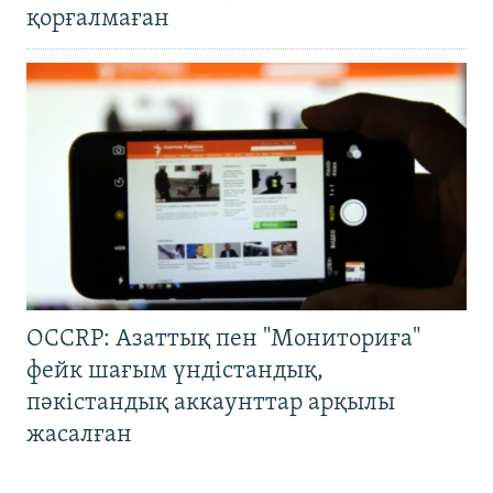
қорғалмаған
OCCRP: Азаттық пен "Мониториға"
фейк шағым үндістандық,
пәкістандық аккаунттар арқылы
жасалған