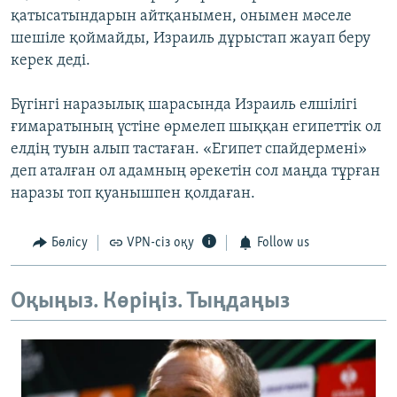
қатысатындарын айтқанымен, онымен мәселе
шешіле қоймайды, Израиль дұрыстап жауап беру
керек деді.
Бүгінгі наразылық шарасында Израиль елшілігі
ғимаратының үстіне өрмелеп шыққан египеттік ол
елдің туын алып тастаған. «Египет спайдермені»
деп аталған ол адамның әрекетін сол маңда тұрған
наразы топ қуанышпен қолдаған.
Бөлісу
VPN-сіз оқу
Follow us
Оқыңыз. Көріңіз. Тыңдаңыз