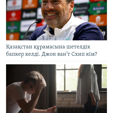
Қазақстан құрамасына шетелдік
бапкер келді. Джон ван’т Схип кім?