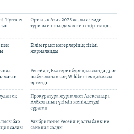
і "Русская
Орталық Азия 2025 жылы әлемде
асын
туризм ең жылдам өскен өңір атанды
 пен
Білім грант иегерлерінің тізімі
лы
жарияланды
нында
Ресейдің Екатеринбург қаласында дрон
талмаған
шабуылынан соң Wildberries қоймасы
өртенді
рудан оқ
Прокуратура журналист Александра
Алёхованың үкімін жеңілдетуді
сұраған
атысы бар
Ұлыбритания Ресейдің алты банкіне
кция салды
санкция салды