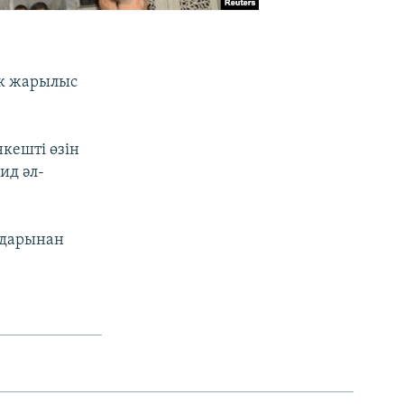
ік жарылыс
нкешті өзін
ид әл-
лдарынан