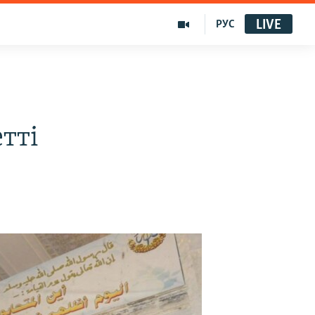
LIVE
РУС
тті