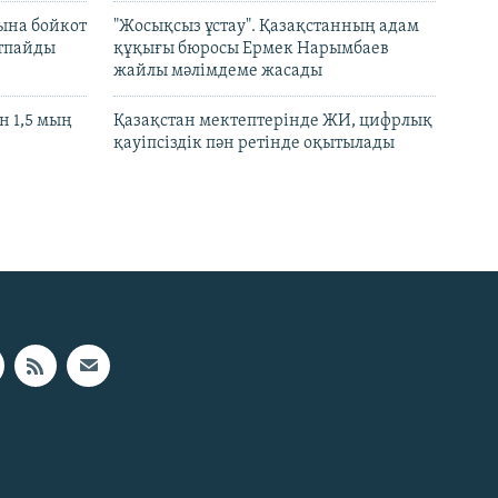
ына бойкот
"Жосықсыз ұстау". Қазақстанның адам
ртпайды
құқығы бюросы Ермек Нарымбаев
жайлы мәлімдеме жасады
 1,5 мың
Қазақстан мектептерінде ЖИ, цифрлық
қауіпсіздік пән ретінде оқытылады