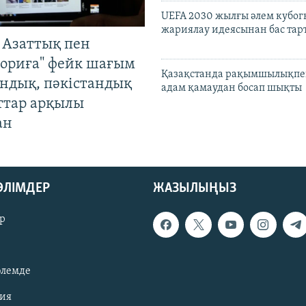
UEFA 2030 жылғы әлем кубог
жариялау идеясынан бас та
 Азаттық пен
ориға" фейк шағым
Қазақстанда рақымшылықпен
андық, пәкістандық
адам қамаудан босап шықты
ттар арқылы
ан
БӨЛІМДЕР
ЖАЗЫЛЫҢЫЗ
р
әлемде
зия