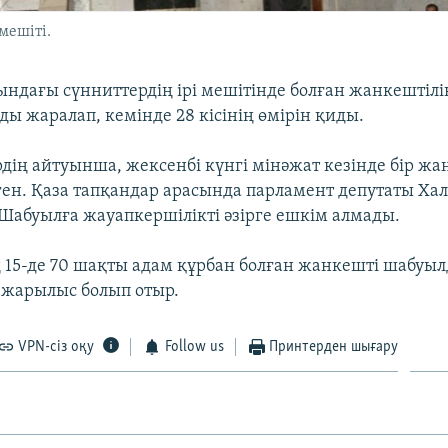
мешіті.
ындағы сүнниттердің ірі мешітінде болған жанкештіл
ы жаралап, кемінде 28 кісінің өмірін қиды.
дің айтуынша, жексенбі күнгі мінәжат кезінде бір жа
ен. Қаза тапқандар арасында парламент депутаты Хал
 Шабуылға жауапкершілікті әзірге ешкім алмады.
 15-де 70 шақты адам құрбан болған жанкешті шабуы
н жарылыс болып отыр.
VPN-сіз оқу
Follow us
Принтерден шығару