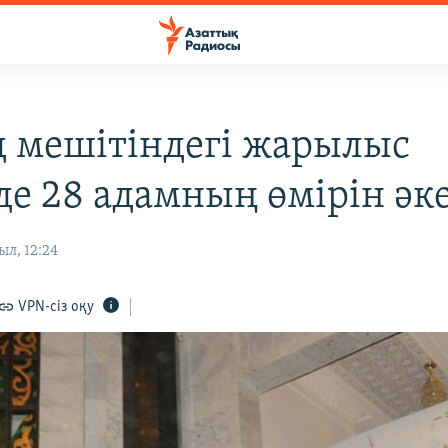
д мешітіндегі жарылыс
де 28 адамның өмірін әке
ыл, 12:24
VPN-сіз оқу