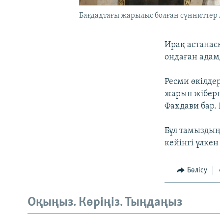
Бағдадтағы жарылыс болған сүнниттер 
Ирақ астанас
ондаған адамд
Ресми өкілдер
жарып жіберг
Фахдави бар.
Бұл тамыздың
кейінгі үлке
Бөлісу
Оқыңыз. Көріңіз. Тыңдаңыз