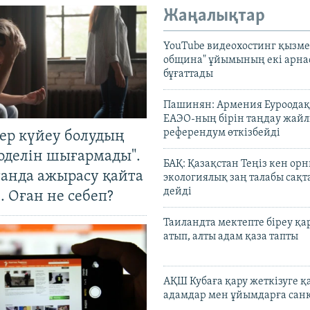
Жаңалықтар
YouTube видеохостинг қызмет
община" ұйымының екі арн
бұғаттады
Пашинян: Армения Еуроодақ
ЕАЭО-ның бірін таңдау жай
референдум өткізбейді
тер күйеу болудың
оделін шығармады".
БАҚ: Қазақстан Теңіз кен ор
танда ажырасу қайта
экологиялық заң талабы сақ
дейді
. Оған не себеп?
Таиландта мектепте біреу қа
атып, алты адам қаза тапты
АҚШ Кубаға қару жеткізуге қ
адамдар мен ұйымдарға сан