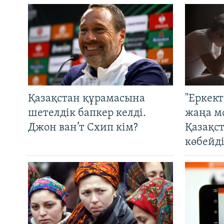
Қазақстан құрамасына
"Еркек
шетелдік бапкер келді.
жаңа м
Джон ван’т Схип кім?
Қазақс
көбейді