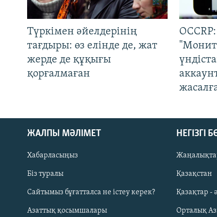
Түркімен әйелдерінің
OCCRP:
тағдыры: өз елінде де, жат
"Монит
жерде де құқығы
үндіст
қорғалмаған
аккаун
жасалғ
ЖАЛПЫ МӘЛІМЕТ
НЕГІЗГІ 
Хабарласыңыз
Жаңалықта
Біз туралы
Қазақстан
Русский
Сайтымыз бұғатталса не істеу керек?
Қазақтар - 
Азаттық қосымшалары
Орталық А
ЖАЗЫЛЫҢЫЗ