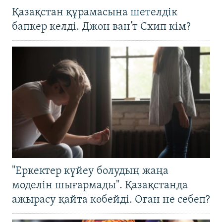
Қазақстан құрамасына шетелдік
бапкер келді. Джон ван’т Схип кім?
"Еркектер күйеу болудың жаңа
моделін шығармады". Қазақстанда
ажырасу қайта көбейді. Оған не себеп?