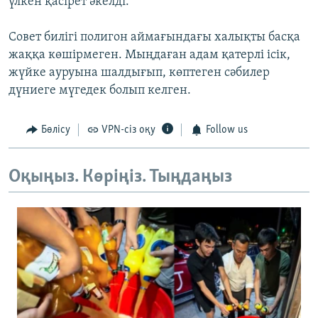
үлкен қасірет әкелді.
Совет билігі полигон аймағындағы халықты басқа
жаққа көшірмеген. Мыңдаған адам қатерлі ісік,
жүйке ауруына шалдығып, көптеген сәбилер
дүниеге мүгедек болып келген.
Бөлісу
VPN-сіз оқу
Follow us
Оқыңыз. Көріңіз. Тыңдаңыз