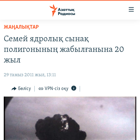
Accessibility
links
Skip
ЖАҢАЛЫҚТАР
to
ЖАҢАЛЫҚТАР
Семей ядролық сынақ
main
САЯСАТ
content
полигонының жабылғанына 20
AZATTYQTV
Skip
жыл
to
ҚАҢТАР ОҚИҒАСЫ
main
29 тамыз 2011 жыл, 13:11
АДАМ ҚҰҚЫҚТАРЫ
Navigation
Skip
Бөлісу
VPN-сіз оқу
ӘЛЕУМЕТ
to
ӘЛЕМ
Search
АРНАЙЫ ЖОБАЛАР
Русский