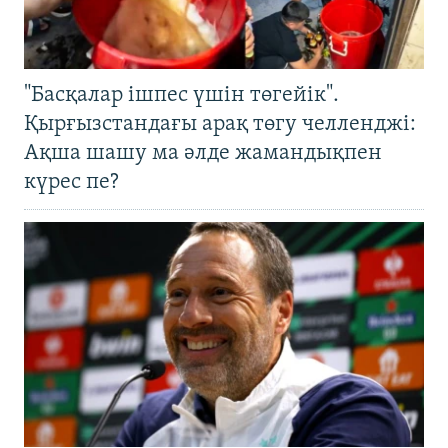
"Басқалар ішпес үшін төгейік".
Қырғызстандағы арақ төгу челленджі:
Ақша шашу ма әлде жамандықпен
күрес пе?