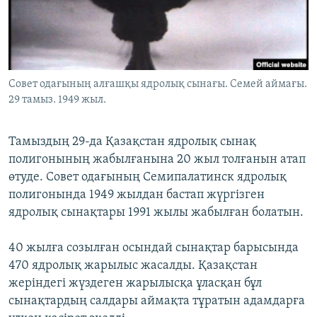
ЖАЗЫЛЫҢЫЗ
Басқа тілдерде
Совет одағының алғашқы ядролық сынағы. Семей аймағы.
29 тамыз. 1949 жыл.
Тамыздың 29-да Қазақстан ядролық сынақ
полигонының жабылғанына 20 жыл толғанын атап
өтуде. Совет одағының Семипалатинск ядролық
полигонында 1949 жылдан бастап жүргізген
ядролық сынақтары 1991 жылы жабылған болатын.
40 жылға созылған осындай сынақтар барысында
470 ядролық жарылыс жасалды. Қазақстан
жеріндегі жүздеген жарылысқа ұласқан бұл
сынақтардың салдары аймақта тұратын адамдарға