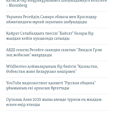
қатысы бар инфрақұрылымға шабуылдамауға келіскен
– Bloomberg
Украина Ресейдің Самара облысы мен Краснодар
аймағындағы мұнай зауытына шабуылдады
Қайрат Сатыбалдыға тиесілі "Байсат" базары бір
жылдан кейін аукционда сатылды
АҚШ сенаты Ресейге санкция салатын "Линдси Грэм
заң жобасын" мақұлдады
Wildberries қоймаларының бір бөлігін "Қазақстан,
Өзбекстан және Беларуське көшірмек"
YouTube видеохостинг қызметі "Русская община"
ұйымының екі арнасын бұғаттады
Орталық Азия 2025 жылы әлемде туризм ең жылдам
өскен өңір атанды