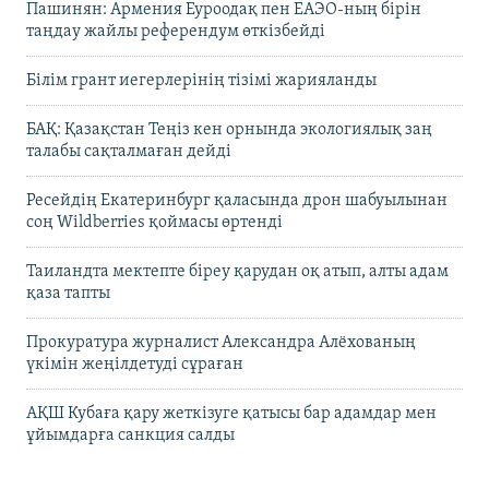
Пашинян: Армения Еуроодақ пен ЕАЭО-ның бірін
таңдау жайлы референдум өткізбейді
Білім грант иегерлерінің тізімі жарияланды
БАҚ: Қазақстан Теңіз кен орнында экологиялық заң
талабы сақталмаған дейді
Ресейдің Екатеринбург қаласында дрон шабуылынан
соң Wildberries қоймасы өртенді
Таиландта мектепте біреу қарудан оқ атып, алты адам
қаза тапты
Прокуратура журналист Александра Алёхованың
үкімін жеңілдетуді сұраған
АҚШ Кубаға қару жеткізуге қатысы бар адамдар мен
ұйымдарға санкция салды