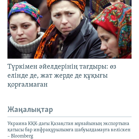
Түркімен әйелдерінің тағдыры: өз
елінде де, жат жерде де құқығы
қорғалмаған
Жаңалықтар
Украина КҚК-дағы Қазақстан мұнайының экспортына
қатысы бар инфрақұрылымға шабуылдамауға келіскен
– Bloomberg