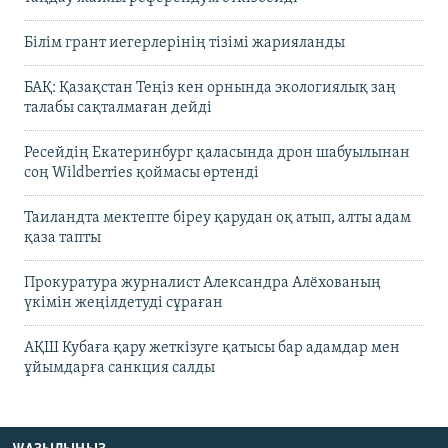
Білім грант иегерлерінің тізімі жарияланды
БАҚ: Қазақстан Теңіз кен орнында экологиялық заң
талабы сақталмаған дейді
Ресейдің Екатеринбург қаласында дрон шабуылынан
соң Wildberries қоймасы өртенді
Таиландта мектепте біреу қарудан оқ атып, алты адам
қаза тапты
Прокуратура журналист Александра Алёхованың
үкімін жеңілдетуді сұраған
АҚШ Кубаға қару жеткізуге қатысы бар адамдар мен
ұйымдарға санкция салды