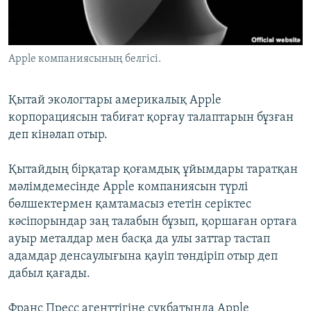
ЖАЗЫЛЫҢЫЗ
Apple компаниясының белгісі.
Басқа тілдерде
Қытай экологтары америкалық Apple
корпорациясын табиғат қорғау талаптарын бұзған
деп кінәлап отыр.
Қытайдың бірқатар қоғамдық ұйымдары таратқан
мәлімдемесінде Apple компаниясын түрлі
бөлшектермен қамтамасыз ететін серіктес
кәсіпорындар заң талабын бұзып, қоршаған ортаға
ауыр металдар мен басқа да улы заттар тастап
адамдар денсаулығына қауіп төндіріп отыр деп
дабыл қағады.
Франс Пресс агенттігіне сұқбатында Apple