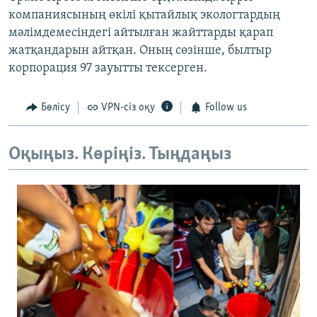
компаниясының өкілі қытайлық экологтардың
мәлімдемесіндегі айтылған жайттарды қарап
жатқандарын айтқан. Оның сөзінше, былтыр
корпорация 97 зауытты тексерген.
Бөлісу
VPN-сіз оқу
Follow us
Оқыңыз. Көріңіз. Тыңдаңыз