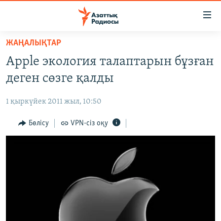
Accessibility
links
Skip
ЖАҢАЛЫҚТАР
to
ЖАҢАЛЫҚТАР
Apple экология талаптарын бұзған
main
САЯСАТ
content
деген сөзге қалды
AZATTYQTV
Skip
to
1 қыркүйек 2011 жыл, 10:50
ҚАҢТАР ОҚИҒАСЫ
main
АДАМ ҚҰҚЫҚТАРЫ
Бөлісу
VPN-сіз оқу
Navigation
Skip
ӘЛЕУМЕТ
to
ӘЛЕМ
Search
АРНАЙЫ ЖОБАЛАР
Русский