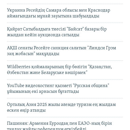
Украина Ресейдің Самара облысы мен Краснодар
аймағындағы мұнай зауытына шабуылдады
Қайрат Сатыбалдыға тиесілі "Байсат" базары бір
жылдан кейін аукционда сатылды
АҚШ сенаты Ресейге санкция салатын "Линдси Грэм
заң жобасын" мақұлдады
Wildberries қоймаларының бір бөлігін "Қазақстан,
Өзбекстан және Беларуське көшірмек"
YouTube видеохостинг қызметі "Русская община"
ұйымының екі арнасын бұғаттады
Орталық Азия 2025 жылы әлемде туризм ең жылдам
өскен өңір атанды
Пашинян: Армения Еуроодақ пен ЕАЭО-ның бірін
таңдау жайлы референдум өткізбейді