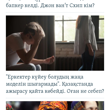
бапкер келді. Джон ван’т Схип кім?
"Еркектер күйеу болудың жаңа
моделін шығармады". Қазақстанда
ажырасу қайта көбейді. Оған не себеп?