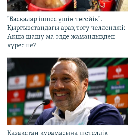
"Басқалар ішпес үшін төгейік".
Қырғызстандағы арақ төгу челленджі:
Ақша шашу ма әлде жамандықпен
күрес пе?
Қазақстан құрамасына шетелдік