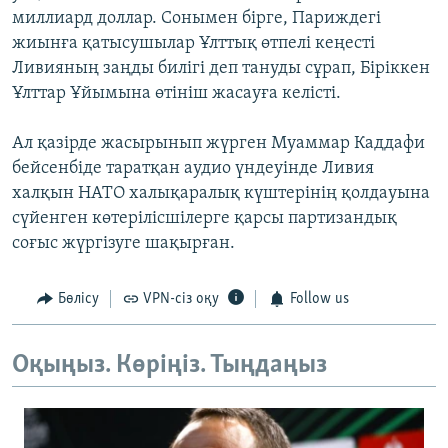
миллиард доллар. Сонымен бірге, Париждегі
жиынға қатысушылар Ұлттық өтпелі кеңесті
Ливияның заңды билігі деп тануды сұрап, Біріккен
Ұлттар Ұйымына өтініш жасауға келісті.
Ал қазірде жасырынып жүрген Муаммар Каддафи
бейсенбіде таратқан аудио үндеуінде Ливия
халқын НАТО халықаралық күштерінің қолдауына
сүйенген көтерілісшілерге қарсы партизандық
соғыс жүргізуге шақырған.
Бөлісу
VPN-сіз оқу
Follow us
Оқыңыз. Көріңіз. Тыңдаңыз