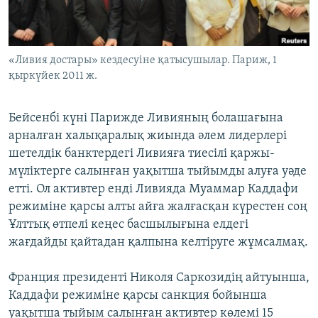
ЖАЗЫЛЫҢЫЗ
«Ливия достары» кездесуіне қатысушылар. Париж, 1
қыркүйек 2011 ж.
Басқа тілдерде
Бейсенбі күні Парижде Ливияның болашағына
арналған халықаралық жиында әлем лидерлері
шетелдік банктердегі Ливияға тиесілі қаржы-
мүліктерге салынған уақытша тыйымды алуға уәде
етті. Ол активтер енді Ливияда Муаммар Каддафи
режиміне қарсы алты айға жалғасқан күрестен соң
Ұлттық өтпелі кеңес басшылығына елдегі
жағдайды қайтадан қалпына келтіруге жұмсалмақ.
Франция президенті Николя Саркозидің айтуынша,
Каддафи режиміне қарсы санкция бойынша
уақытша тыйым салынған активтер көлемі 15