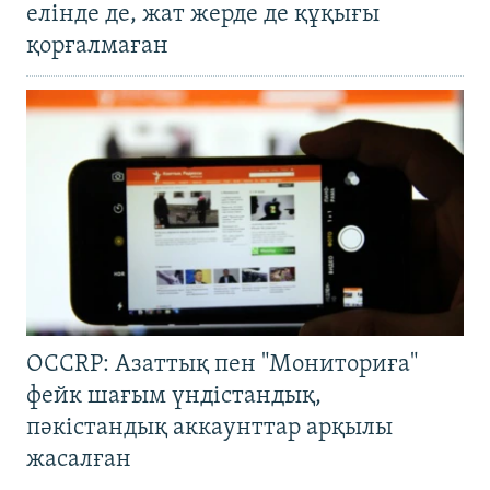
елінде де, жат жерде де құқығы
қорғалмаған
OCCRP: Азаттық пен "Мониториға"
фейк шағым үндістандық,
пәкістандық аккаунттар арқылы
жасалған