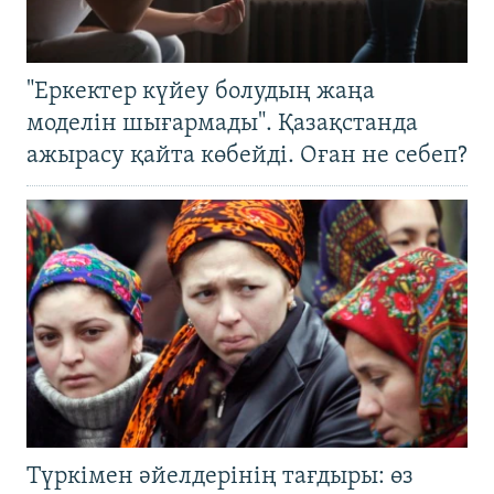
"Еркектер күйеу болудың жаңа
моделін шығармады". Қазақстанда
ажырасу қайта көбейді. Оған не себеп?
Түркімен әйелдерінің тағдыры: өз