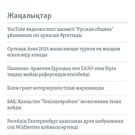
Жаңалықтар
YouTube видеохостинг қызметі "Русская община"
ұйымының екі арнасын бұғаттады
Орталық Азия 2025 жылы әлемде туризм ең жылдам
өскен өңір атанды
Пашинян: Армения Еуроодақ пен ЕАЭО-ның бірін
таңдау жайлы референдум өткізбейді
Білім грант иегерлерінің тізімі жарияланды
БАҚ: Қазақстан "Теңізшевройлға" экологиялық талап
қойды
Ресейдің Екатеринбург қаласында дрон шабуылынан
соң Wildberries қоймасы өртенді