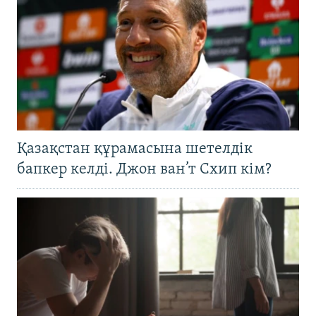
Қазақстан құрамасына шетелдік
бапкер келді. Джон ван’т Схип кім?