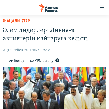
Accessibility
links
Skip
ЖАҢАЛЫҚТАР
to
ЖАҢАЛЫҚТАР
Әлем лидерлері Ливияға
main
САЯСАТ
content
активтерін қайтаруға келісті
AZATTYQTV
Skip
to
2 қыркүйек 2011 жыл, 08:34
ҚАҢТАР ОҚИҒАСЫ
main
АДАМ ҚҰҚЫҚТАРЫ
Бөлісу
VPN-сіз оқу
Navigation
Skip
ӘЛЕУМЕТ
to
ӘЛЕМ
Search
АРНАЙЫ ЖОБАЛАР
Русский