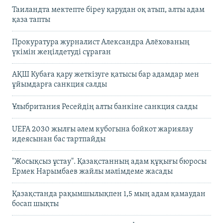
Таиландта мектепте біреу қарудан оқ атып, алты адам
қаза тапты
Прокуратура журналист Александра Алёхованың
үкімін жеңілдетуді сұраған
АҚШ Кубаға қару жеткізуге қатысы бар адамдар мен
ұйымдарға санкция салды
Ұлыбритания Ресейдің алты банкіне санкция салды
UEFA 2030 жылғы әлем кубогына бойкот жариялау
идеясынан бас тартпайды
"Жосықсыз ұстау". Қазақстанның адам құқығы бюросы
Ермек Нарымбаев жайлы мәлімдеме жасады
Қазақстанда рақымшылықпен 1,5 мың адам қамаудан
босап шықты