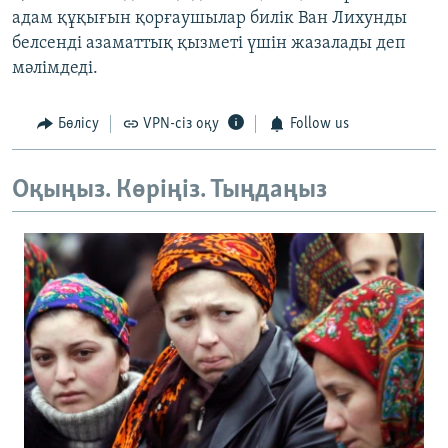
адам құқығын қорғаушылар билік Ван Лихунды
белсенді азаматтық қызметі үшін жазалады деп
мәлімдеді.
Бөлісу
VPN-сіз оқу
Follow us
Оқыңыз. Көріңіз. Тыңдаңыз