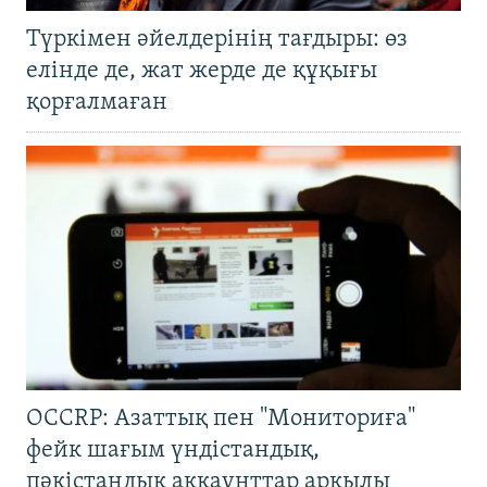
Түркімен әйелдерінің тағдыры: өз
елінде де, жат жерде де құқығы
қорғалмаған
OCCRP: Азаттық пен "Мониториға"
фейк шағым үндістандық,
пәкістандық аккаунттар арқылы