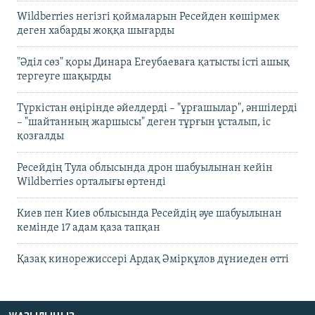
Wildberries негізгі қоймаларын Ресейден көшірмек
деген хабарды жоққа шығарды
"Әділ сөз" қоры Динара Егеубаеваға қатысты істі ашық
тергеуге шақырды
Түркістан өңірінде әйелдерді – "ұрғашылар", әншілерді
– "шайтанның жаршысы" деген тұрғын ұсталып, іс
қозғалды
Ресейдің Тула облысында дрон шабуылынан кейін
Wildberries орталығы өртенді
Киев пен Киев облысында Ресейдің әуе шабуылынан
кемінде 17 адам қаза тапқан
Қазақ кинорежиссері Ардақ Әмірқұлов дүниеден өтті