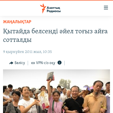
Accessibility
links
Skip
ЖАҢАЛЫҚТАР
to
ЖАҢАЛЫҚТАР
Қытайда белсенді әйел тоғыз айға
main
САЯСАТ
content
сотталды
AZATTYQTV
Skip
to
9 қыркүйек 2011 жыл, 10:35
ҚАҢТАР ОҚИҒАСЫ
main
АДАМ ҚҰҚЫҚТАРЫ
Бөлісу
VPN-сіз оқу
Navigation
Skip
ӘЛЕУМЕТ
to
ӘЛЕМ
Search
АРНАЙЫ ЖОБАЛАР
Русский