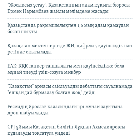
"Жосықсыз ұстау". Қазақстанның адам құқығы бюросы
Ермек Нарымбаев жайлы мәлімдеме жасады
Қазақстанда рақымшылықпен 1,5 мың адам қамаудан
босап шықты
Қазақстан мектептерінде ЖИ, цифрлық қауіпсіздік пән
ретінде оқытылады
БАҚ: КҚК танкер тапшылығы мен қауіпсіздікке бола
мұнай тиеуді үзіп-созуға мәжбүр
"Қазақстан" арнасы сайлауалды дебаттағы сауалнамада
"ешқандай бұрмалау болған жоқ" дейді
Ресейдің Ярослав қаласындағы ірі мұнай зауытына
дрон шабуылдады
CPJ ұйымы Қазақстан билігін Лұқпан Ахмедияровты
қудалауды тоқтатуға үндеді