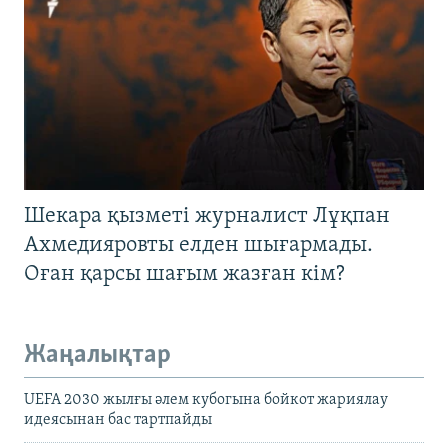
Шекара қызметі журналист Лұқпан
Ахмедияровты елден шығармады.
Оған қарсы шағым жазған кім?
Жаңалықтар
UEFA 2030 жылғы әлем кубогына бойкот жариялау
идеясынан бас тартпайды