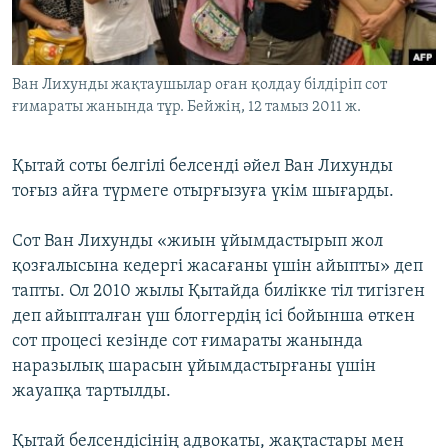
ЖАЗЫЛЫҢЫЗ
Ван Лихунды жақтаушылар оған қолдау білдіріп сот
ғимараты жанында тұр. Бейжің, 12 тамыз 2011 ж.
Басқа тілдерде
Қытай соты белгілі белсенді әйел Ван Лихунды
тоғыз айға түрмеге отырғызуға үкім шығарды.
Сот Ван Лихунды «жиын ұйымдастырып жол
қозғалысына кедергі жасағаны үшін айыпты» деп
тапты. Ол 2010 жылы Қытайда билікке тіл тигізген
деп айыпталған үш блоггердің ісі бойынша өткен
сот процесі кезінде сот ғимараты жанында
наразылық шарасын ұйымдастырғаны үшін
жауапқа тартылды.
Қытай белсендісінің адвокаты, жақтастары мен