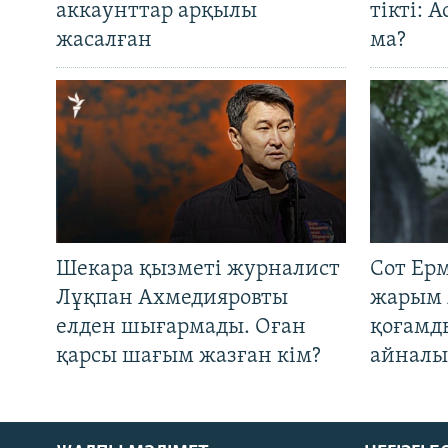
аккаунттар арқылы
тікті: 
жасалған
ма?
Шекара қызметі журналист
Сот Ер
Лұқпан Ахмедияровты
жарым 
елден шығармады. Оған
қоғамд
қарсы шағым жазған кім?
айналы