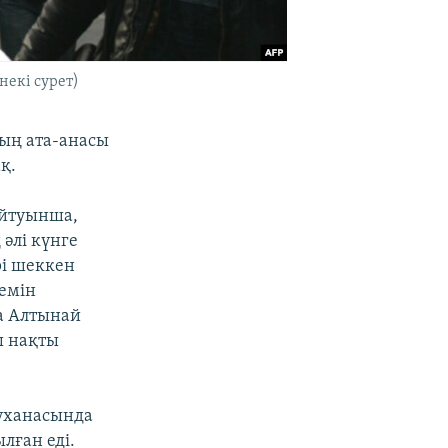
некі сурет)
ың ата-анасы
қ.
айтуынша,
 әлі күнге
рі шеккен
емін
да Алтынай
ы нақты
уханасында
лған еді.