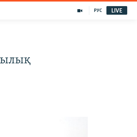
LIVE
РУС
зылық