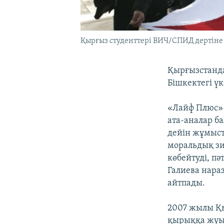
Қырғыз студенттері ВИЧ/СПИД дертіне қ
Қырғызстанда
Бішкектегі ү
«Лайф Плюс»
ата-аналар ба
дейін жұмыст
моральдық зи
көбейтуді, пә
Галиева нара
айтпады.
2007 жылы Қ
қырыққа жуық