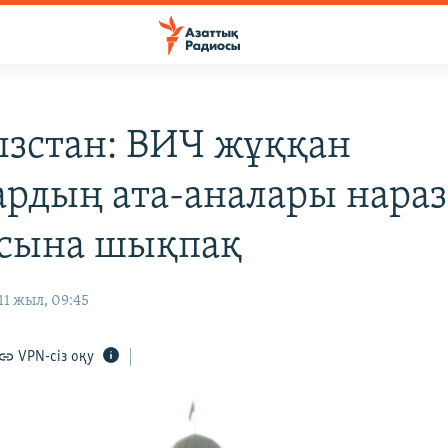
зстан: ВИЧ жұққан
ардың ата-аналары нара
сына шықпақ
1 жыл, 09:45
VPN-сіз оқу