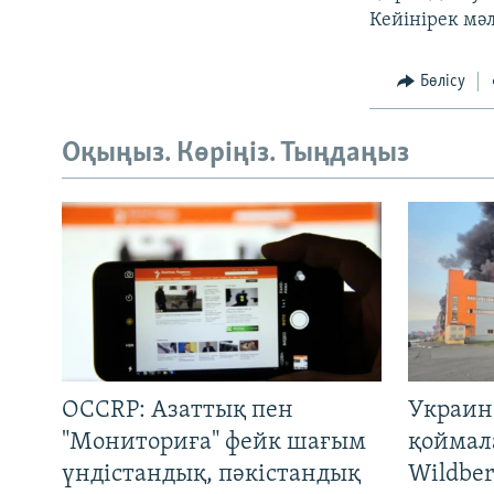
Кейінірек мә
Бөлісу
Оқыңыз. Көріңіз. Тыңдаңыз
OCCRP: Азаттық пен
Украин
"Мониториға" фейк шағым
қоймал
үндістандық, пәкістандық
Wildber