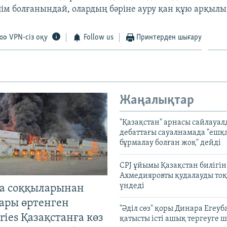
лім болғанындай, олардың бәріне ауру қан құю арқылы
VPN-сіз оқу
Follow us
Принтерден шығару
Жаңалықтар
"Қазақстан" арнасы сайлауа
дебаттағы сауалнамада "ешқ
бұрмалау болған жоқ" дейді
CPJ ұйымы Қазақстан билігі
Ахмедияровты қудалауды тоқ
үндеді
а соққыларынан
ары өртенген
"Әділ сөз" қоры Динара Егеуб
ries Қазақстанға көз
қатысты істі ашық тергеуге