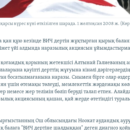
арсы күрес күні өткізілген шарада. 1 желтоқсан 2008 ж. (Көр
 қан құю кезінде ВИЧ дертін жұқтырған қырық балан
кімет үйі алдында наразылық акциясын ұйымдастырма
 қоғамдық қорының жетекшісі Алтынай Галиеваның 
лаларына қауіпті дерттің жұғуына кінәлі дәрігерлердің
ан босатылмағанына наразы. Снымен бірге олар өзде
ян үшін өтемақы төлеуді, мемлекеттік жәрдемақы көл
тер немесе жер телімін бөліп беруді талап етпек. Алай
зылық акциясының қашан, қай жерде өтетіндігі турал
ырғызстанның Ош облысындағы Ноокат аудандық аур
 балаға "ВИЧ дертіне шалдыққан" деген диагноз қойы