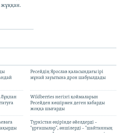
 жұққан.
лды
Ресейдің Ярослав қаласындағы ірі
андай
мұнай зауытына дрон шабуылдады
н Лұқпан
Wildberries негізгі қоймаларын
татуға
Ресейден көшірмек деген хабарды
жоққа шығарды
аеваға
Түркістан өңірінде әйелдерді –
 шақырды
"ұрғашылар", әншілерді – "шайтанның