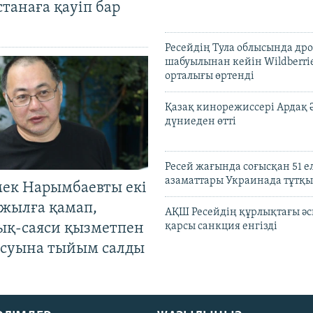
Астанаға қауіп бар
Ресейдің Тула облысында др
шабуылынан кейін Wildberri
орталығы өртенді
Қазақ кинорежиссері Ардақ 
дүниеден өтті
Ресей жағында соғысқан 51 е
азаматтары Украинада тұтқы
мек Нарымбаевты екі
жылға қамап,
АҚШ Ресейдің құрлықтағы әс
ық-саяси қызметпен
қарсы санкция енгізді
суына тыйым салды