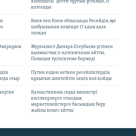
азаншысы" деген тұрғын ұсталып, іс
қозғалды
он
Киев пен Киев облысында Ресейдің әуе
es
шабуылынан кемінде 17 адам қаза
тапқан
Әмірқұлов
Журналист Динара Егеубаева үстінен
қылмыстық іс қозғалғанын айтты.
Полиция түсініктеме бермеді
лдің
Путин елден кеткен ресейліктердің
нда отыр
құқығын шектейтін заңға қол қойды
керіне
Қазақстанның сауда министрі
кәсіпкерлерге отандық
маркетплейстерге басымдық беру
жайлы кеңес айтты