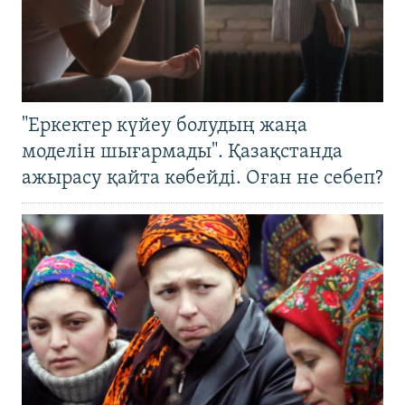
"Еркектер күйеу болудың жаңа
моделін шығармады". Қазақстанда
ажырасу қайта көбейді. Оған не себеп?