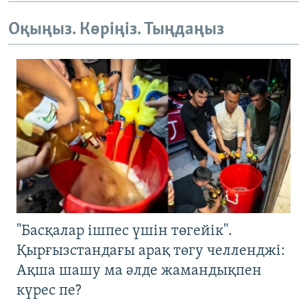
Оқыңыз. Көріңіз. Тыңдаңыз
"Басқалар ішпес үшін төгейік".
Қырғызстандағы арақ төгу челленджі:
Ақша шашу ма әлде жамандықпен
күрес пе?