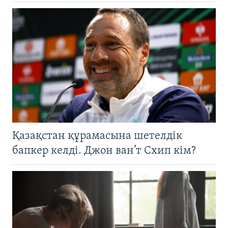
Қазақстан құрамасына шетелдік
бапкер келді. Джон ван’т Схип кім?