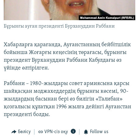
ЖАЗЫЛЫҢЫЗ
Бұрынғы ауған президенті Бурхануддин Раббани
Басқа тілдерде
Хабарларға қарағанда, Ауғанстанның бейбітшілік
бойынша Жоғарғы кеңесінің төрағасы, бұрынғы
президент Бурхануддин Раббани Кабулдағы өз
үйінде өлтірілген.
Раббани – 1980-жылдары совет армиясына қарсы
шайқасқан моджахеддердің бұрынғы көсемі, 90-
жылдардың басынан бері өз билігін «Талибан»
қозғалысы құлатқан 1996 жылға дейінгі Ауғанстан
президенті болды.
Бөлісу
VPN-сіз оқу
Follow us