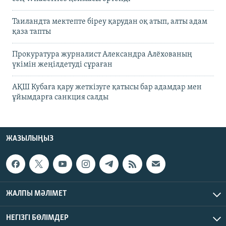
Таиландта мектепте біреу қарудан оқ атып, алты адам
қаза тапты
Прокуратура журналист Александра Алёхованың
үкімін жеңілдетуді сұраған
АҚШ Кубаға қару жеткізуге қатысы бар адамдар мен
ұйымдарға санкция салды
ЖАЗЫЛЫҢЫЗ
ЖАЛПЫ МӘЛІМЕТ
НЕГІЗГІ БӨЛІМДЕР