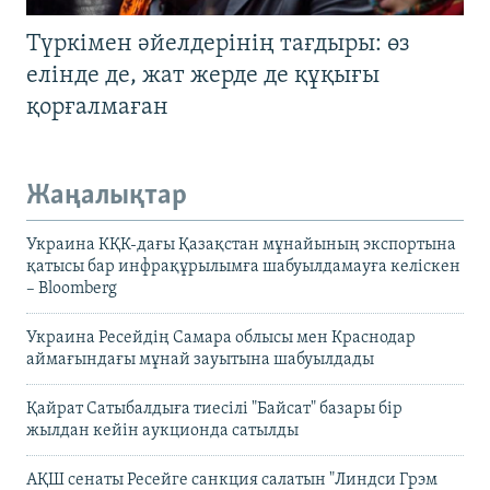
Түркімен әйелдерінің тағдыры: өз
елінде де, жат жерде де құқығы
қорғалмаған
Жаңалықтар
Украина КҚК-дағы Қазақстан мұнайының экспортына
қатысы бар инфрақұрылымға шабуылдамауға келіскен
– Bloomberg
Украина Ресейдің Самара облысы мен Краснодар
аймағындағы мұнай зауытына шабуылдады
Қайрат Сатыбалдыға тиесілі "Байсат" базары бір
жылдан кейін аукционда сатылды
АҚШ сенаты Ресейге санкция салатын "Линдси Грэм