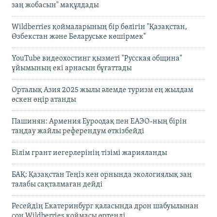
заң жобасын" мақұлдады
Wildberries қоймаларының бір бөлігін "Қазақстан,
Өзбекстан және Беларуське көшірмек"
YouTube видеохостинг қызметі "Русская община"
ұйымының екі арнасын бұғаттады
Орталық Азия 2025 жылы әлемде туризм ең жылдам
өскен өңір атанды
Пашинян: Армения Еуроодақ пен ЕАЭО-ның бірін
таңдау жайлы референдум өткізбейді
Білім грант иегерлерінің тізімі жарияланды
БАҚ: Қазақстан Теңіз кен орнында экологиялық заң
талабы сақталмаған дейді
Ресейдің Екатеринбург қаласында дрон шабуылынан
соң Wildberries қоймасы өртенді