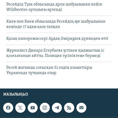
Ресейдің Тула облысында дрон шабуылынан кейін
Wildberries орталығы өртенді
Киев пен Киев облысында Ресейдің әуе шабуылынан
кемінде 17 адам қаза тапқан
Қазақ кинорежиссері Ардақ Әмірқұлов дүниеден өтті
Журналист Динара Егеубаева үстінен қылмыстық іс
қозғалғанын айтты. Полиция түсініктеме бермеді
Ресей жағында соғысқан 51 елдің азаматтары
Украинада тұтқында отыр
ЖАЗЫЛЫҢЫЗ