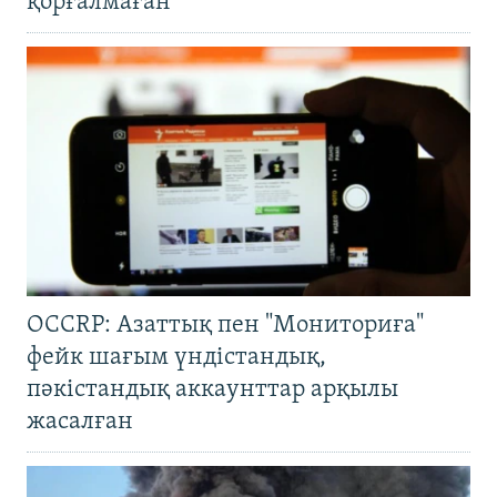
қорғалмаған
OCCRP: Азаттық пен "Мониториға"
фейк шағым үндістандық,
пәкістандық аккаунттар арқылы
жасалған