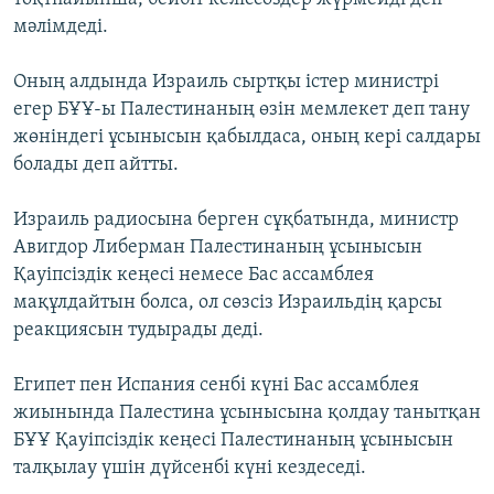
мәлімдеді.
Оның алдында Израиль сыртқы істер министрі
егер БҰҰ-ы Палестинаның өзін мемлекет деп тану
жөніндегі ұсынысын қабылдаса, оның кері салдары
болады деп айтты.
Израиль радиосына берген сұқбатында, министр
Авигдор Либерман Палестинаның ұсынысын
Қауіпсіздік кеңесі немесе Бас ассамблея
мақұлдайтын болса, ол сөзсіз Израильдің қарсы
реакциясын тудырады деді.
Египет пен Испания сенбі күні Бас ассамблея
жиынында Палестина ұсынысына қолдау танытқан
БҰҰ Қауіпсіздік кеңесі Палестинаның ұсынысын
талқылау үшін дүйсенбі күні кездеседі.