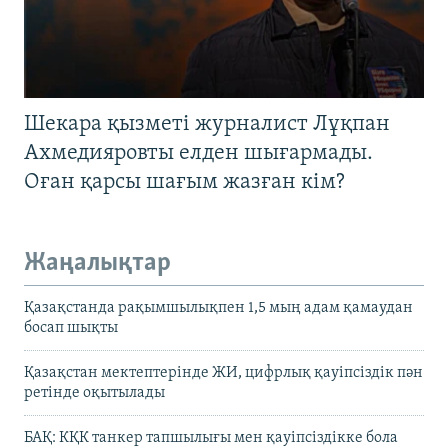
Шекара қызметі журналист Лұқпан
Ахмедияровты елден шығармады.
Оған қарсы шағым жазған кім?
Жаңалықтар
Қазақстанда рақымшылықпен 1,5 мың адам қамаудан
босап шықты
Қазақстан мектептерінде ЖИ, цифрлық қауіпсіздік пән
ретінде оқытылады
БАҚ: КҚК танкер тапшылығы мен қауіпсіздікке бола