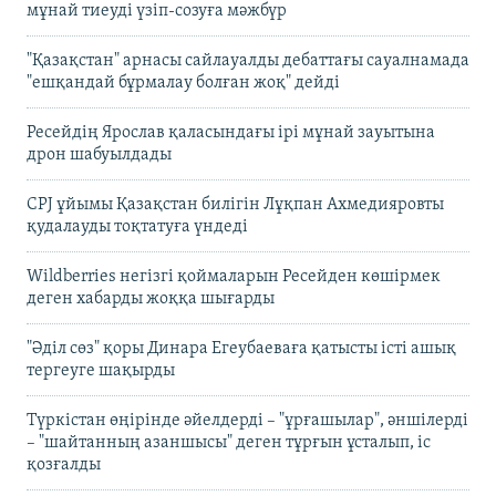
мұнай тиеуді үзіп-созуға мәжбүр
"Қазақстан" арнасы сайлауалды дебаттағы сауалнамада
"ешқандай бұрмалау болған жоқ" дейді
Ресейдің Ярослав қаласындағы ірі мұнай зауытына
дрон шабуылдады
CPJ ұйымы Қазақстан билігін Лұқпан Ахмедияровты
қудалауды тоқтатуға үндеді
Wildberries негізгі қоймаларын Ресейден көшірмек
деген хабарды жоққа шығарды
"Әділ сөз" қоры Динара Егеубаеваға қатысты істі ашық
тергеуге шақырды
Түркістан өңірінде әйелдерді – "ұрғашылар", әншілерді
– "шайтанның азаншысы" деген тұрғын ұсталып, іс
қозғалды