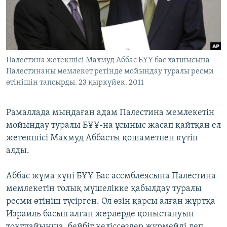
ЖАЗЫЛЫҢЫЗ
Басқа тілдерде
Палестина жетекшісі Махмуд Аббас БҰҰ бас хатшысына
Палестинаны мемлекет ретінде мойындау туралы ресми
өтінішін тапсырды. 23 қыркүйек. 2011
Рамаллада мыңдаған адам Палестина мемлекетін
мойындау туралы БҰҰ-на ұсыныс жасап қайтқан ел
жетекшісі Махмуд Аббасты қошаметпен күтіп
алды.
Аббас жұма күні БҰҰ Бас ассмблеясына Палестина
мемлекетін толық мүшелікке қабылдау туралы
ресми өтініш түсірген. Ол өзін қарсы алған жұртқа
Израиль басып алған жерлерде қоныстануын
тоқтпайынша, бейбіт келіссөздер жүрмейді деп