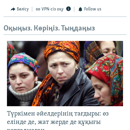
Бөлісу
VPN-сіз оқу
Follow us
Оқыңыз. Көріңіз. Тыңдаңыз
Түркімен әйелдерінің тағдыры: өз
елінде де, жат жерде де құқығы