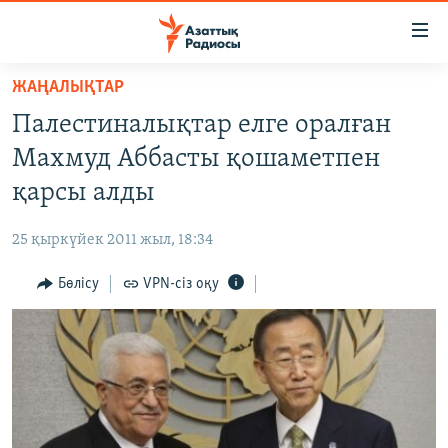
Accessibility
links
Skip
ЖАҢАЛЫҚТАР
to
ЖАҢАЛЫҚТАР
Палестиналықтар елге оралған
main
САЯСАТ
content
Махмуд Аббасты қошаметпен
AZATTYQTV
Skip
қарсы алды
to
ҚАҢТАР ОҚИҒАСЫ
main
25 қыркүйек 2011 жыл, 18:34
АДАМ ҚҰҚЫҚТАРЫ
Navigation
Skip
Бөлісу
VPN-сіз оқу
ӘЛЕУМЕТ
to
ӘЛЕМ
Search
АРНАЙЫ ЖОБАЛАР
Русский