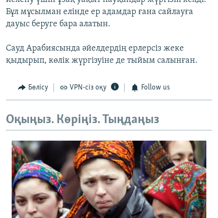
Бұл мұсылман елінде ер адамдар ғана сайлауға
дауыс беруге бара алатын.
Сауд Арабиясында әйелдердің ерлерсіз жеке
қыдырып, көлік жүргізуіне де тыйым салынған.
Бөлісу
VPN-сіз оқу
Follow us
Оқыңыз. Көріңіз. Тыңдаңыз