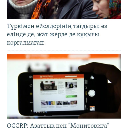
Түркімен әйелдерінің тағдыры: өз
елінде де, жат жерде де құқығы
қорғалмаған
OCCRP: Азаттық пен "Мониториға"