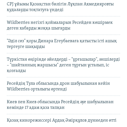
CPJ ұйымы Қазақстан билігін Лұқпан Ахмедияровты
қудалауды тоқтатуға үндеді
Wildberries негізгі қоймаларын Ресейден көшірмек
деген хабарды жоққа шығарды
"Әділ сөз" қоры Динара Егеубаеваға қатысты істі ашық
тергеуге шақырды
Түркістан өңірінде әйелдерді – "ұрғашылар", әншілерді
– "шайтанның жаршысы" деген тұрғын ұсталып, іс
қозғалды
Ресейдің Тула облысында дрон шабуылынан кейін
Wildberries орталығы өртенді
Киев пен Киев облысында Ресейдің әуе шабуылынан
кемінде 17 адам қаза тапқан
Қазақ кинорежиссері Ардақ Әмірқұлов дүниеден өтті