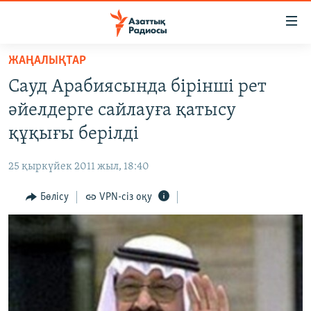
Accessibility
links
Skip
ЖАҢАЛЫҚТАР
to
ЖАҢАЛЫҚТАР
Сауд Арабиясында бірінші рет
main
САЯСАТ
content
әйелдерге сайлауға қатысу
AZATTYQTV
Skip
құқығы берілді
to
ҚАҢТАР ОҚИҒАСЫ
main
25 қыркүйек 2011 жыл, 18:40
АДАМ ҚҰҚЫҚТАРЫ
Navigation
Skip
Бөлісу
VPN-сіз оқу
ӘЛЕУМЕТ
to
ӘЛЕМ
Search
АРНАЙЫ ЖОБАЛАР
Русский