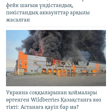
фейк шағым үндістандық,
пәкістандық аккаунттар арқылы
жасалған
Украина соққыларынан қоймалары
өртенген Wildberries Қазақстанға көз
тікті: Астанаға қауіп бар ма?