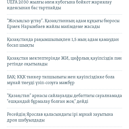
UEFA 2030 жылғы әлем кубогына бойкот жариялау
идеясынан бас тартпайды
"Жосықсыз ұстау". Қазақстанның адам құқығы бюросы
Ермек Нарымбаев жайлы мәлімдеме жасады
Қазақстанда рақымшылықпен 1,5 мың адам қамаудан
босап шықты
Қазақстан мектептерінде ЖИ, цифрлық қауіпсіздік пән
ретінде оқытылады
БАҚ: КҚК танкер тапшылығы мен қауіпсіздікке бола
мұнай тиеуді үзіп-созуға мәжбүр
"Қазақстан" арнасы сайлауалды дебаттағы сауалнамада
"ешқандай бұрмалау болған жоқ" дейді
Ресейдің Ярослав қаласындағы ірі мұнай зауытына
дрон шабуылдады