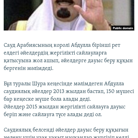
ЖАЗЫЛЫҢЫЗ
Басқа тілдерде
Сауд Арабиясының королі Абдулла бірінші рет
елдегі әйелдердің жергілікті сайлауларға
қатысуына жол ашып, әйелдерге дауыс беру құқын
бергенін мәлімдеді.
Бұл туралы Шура кеңесінде мәлімдеген Абдулла
саудиялық әйелдер 2013 жылдан бастап, 150 мүшесі
бар кеңеске мүше бола алады деді.
Әйелдер 2015 жылдан жергілікті сайлауға дауыс
беріп және сайлауға түсе алады деді ол.
Саудиялық белсенді әйелдер дауыс беру құқығын
иелену үшін ұзақ уақыт науқандар жүргізіп келді.