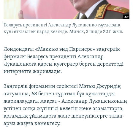
ЖАЗЫЛЫҢЫЗ
Беларусь президенті Александр Лукашенко тәуелсіздік
күні өткізілген парад кезінде. Минск, 3 шілде 2011 жыл.
Басқа тілдерде
Лондондағы «Маккью энд Партнерс» заңгерлік
фирмасы Беларусь президенті Александр
Лукашенкоға қарсы куәгерлер берген деректерді
интернетте жариялады.
Заңгерлік фирманың серіктесі Мэтью Джуридің
айтуынша, 68 беттен тұратын бұл құжаттарды
жариялаудағы мақсат - Александр Лукашенконың
үстінен сотқа жүгінгісі келетін жеке азаматтарға,
қоғамдық ұйымдарға және шенеуніктерге талап-
арыз жазуға көмектесу.