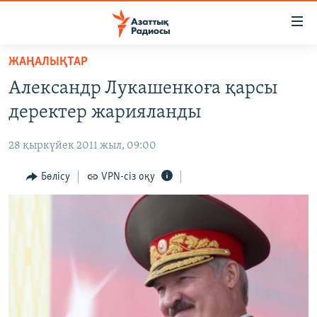
Accessibility
links
Skip
ЖАҢАЛЫҚТАР
to
ЖАҢАЛЫҚТАР
Александр Лукашенкоға қарсы
main
САЯСАТ
content
деректер жарияланды
AZATTYQTV
Skip
to
28 қыркүйек 2011 жыл, 09:00
ҚАҢТАР ОҚИҒАСЫ
main
АДАМ ҚҰҚЫҚТАРЫ
Бөлісу
VPN-сіз оқу
Navigation
Skip
ӘЛЕУМЕТ
to
ӘЛЕМ
Search
АРНАЙЫ ЖОБАЛАР
Русский