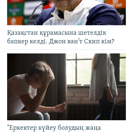
Қазақстан құрамасына шетелдік
бапкер келді. Джон ван’т Схип кім?
"Еркектер күйеу болудың жаңа