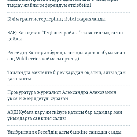
таңдау жайлы референдум өткізбейді
Білім грант иегерлерінің тізімі жарияланды
БАҚ: Қазақстан "Теңізшевройлға" экологиялық талап
қойды
Ресейдің Екатеринбург қаласында дрон шабуылынан
соң Wildberries қоймасы өртенді
Таиландта мектепте біреу қарудан оқ атып, алты адам
қаза тапты
Прокуратура журналист Александра Алёхованың
үкімін жеңілдетуді сұраған
АҚШ Кубаға қару жеткізуге қатысы бар адамдар мен
ұйымдарға санкция салды
Ұлыбритания Ресейдің алты банкіне санкция салды