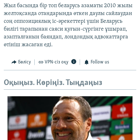
Жыл басында бір топ беларусь азаматы 2010 жылы
желтоқсанда отандарында өткен даулы сайлаудан
соң оппозициялық іс-әрекеттері үшін Беларусь
билігі тарапынан саяси қуғын-сүргінге ұшырап,
азапталғанын баяндап, лондондық адвокаттарға
өтініш жасаған еді.
Бөлісу
VPN-сіз оқу
Follow us
Оқыңыз. Көріңіз. Тыңдаңыз