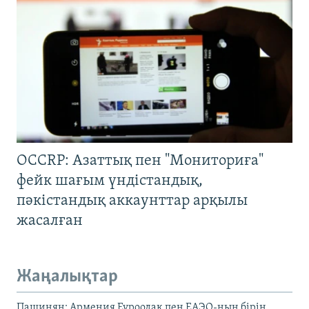
OCCRP: Азаттық пен "Мониториға"
фейк шағым үндістандық,
пәкістандық аккаунттар арқылы
жасалған
Жаңалықтар
Пашинян: Армения Еуроодақ пен ЕАЭО-ның бірін