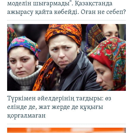
моделін шығармады". Қазақстанда
ажырасу қайта көбейді. Оған не себеп?
Түркімен әйелдерінің тағдыры: өз
елінде де, жат жерде де құқығы
қорғалмаған