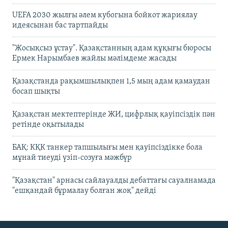
UEFA 2030 жылғы әлем кубогына бойкот жариялау
идеясынан бас тартпайды
"Жосықсыз ұстау". Қазақстанның адам құқығы бюросы
Ермек Нарымбаев жайлы мәлімдеме жасады
Қазақстанда рақымшылықпен 1,5 мың адам қамаудан
босап шықты
Қазақстан мектептерінде ЖИ, цифрлық қауіпсіздік пән
ретінде оқытылады
БАҚ: КҚК танкер тапшылығы мен қауіпсіздікке бола
мұнай тиеуді үзіп-созуға мәжбүр
"Қазақстан" арнасы сайлауалды дебаттағы сауалнамада
"ешқандай бұрмалау болған жоқ" дейді