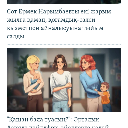
Сот Ермек Нарымбаевты екі жарым
жылға қамап, қоғамдық-саяси
қызметпен айналысуына тыйым
салды
"Қашан бала туасың?": Орталық