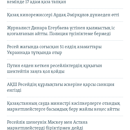
кемінде 17 адам қаза тапқан
Қазақ кинорежиссері Ардақ Әмірқұлов дүниеден өтті
Журналист Динара Егеубаева үстінен қылмыстық іс
қозғалғанын айтты. Полиция түсініктеме бермеді
Ресей жағында соғысқан 51 елдің азаматтары
Украинада тұтқында отыр
Путин елден кеткен ресейліктердің құқығын
шектейтін заңға қол қойды
АҚШ Ресейдің құрлықтағы әскеріне қарсы санкция
енгізді
Қазақстанның сауда министрі кәсіпкерлерге отандық
маркетплейстерге басымдық беру жайлы кеңес айтты
Ресейлік шенеунік Мәскеу мен Астана
маркетплейстерді біріктірмек дейді