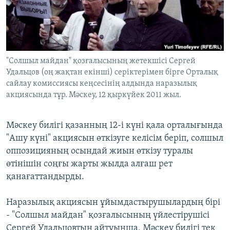
ЖАЗЫЛЫҢЫЗ
Басқа тілдерде
"Солшыл майдан" қозғалысының жетекшісі Сергей
Удальцов (оң жақтан екінші) серіктерімен бірге Орталық
сайлау комиссиясы кеңсесінің алдында наразылық
акциясында тұр. Мәскеу, 12 қыркүйек 2011 жыл.
Мәскеу билігі қазанның 12-і күні қала орталығында
"Ашу күні" акциясын өткізуге келісім беріп, солшыл
оппозицияның осындай жиын өткізу туралы
өтінішін соңғы жарты жылда алғаш рет
қанағаттандырды.
Наразылық акциясын ұйымдастырушылардың бірі
- "Солшыл майдан" қозғалысының үйлестірушісі
Сергей Удальцовтың айтуынша, Мәскеу билігі тек