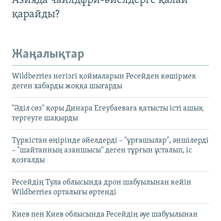
Азияда чайлдфри-әйелдерге қалай
қарайды?
Жаңалықтар
Wildberries негізгі қоймаларын Ресейден көшірмек
деген хабарды жоққа шығарды
"Әділ сөз" қоры Динара Егеубаеваға қатысты істі ашық
тергеуге шақырды
Түркістан өңірінде әйелдерді – "ұрғашылар", әншілерді
– "шайтанның азаншысы" деген тұрғын ұсталып, іс
қозғалды
Ресейдің Тула облысында дрон шабуылынан кейін
Wildberries орталығы өртенді
Киев пен Киев облысында Ресейдің әуе шабуылынан