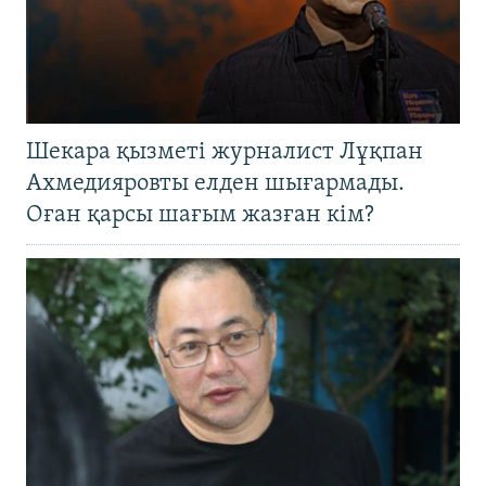
Шекара қызметі журналист Лұқпан
Ахмедияровты елден шығармады.
Оған қарсы шағым жазған кім?