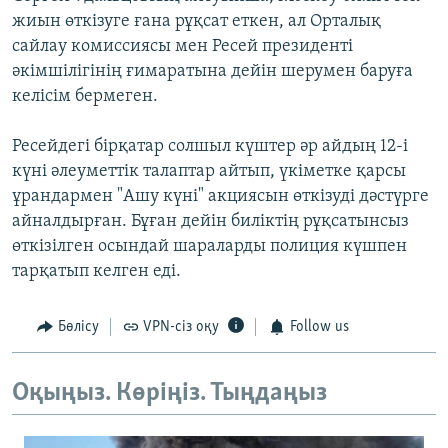
жиын өткізуге ғана рұқсат еткен, ал Орталық
сайлау комиссиясы мен Ресей президенті
әкімшілігінің ғимаратына дейін шерумен баруға
келісім бермеген.
Ресейдегі бірқатар солшыл күштер әр айдың 12-і
күні әлеуметтік талаптар айтып, үкіметке қарсы
ұрандармен "Ашу күні" акциясын өткізуді дәстүрге
айналдырған. Бұған дейін биліктің рұқсатынсыз
өткізілген осындай шараларды полиция күшпен
тарқатып келген еді.
Бөлісу
VPN-сіз оқу
Follow us
Оқыңыз. Көріңіз. Тыңдаңыз