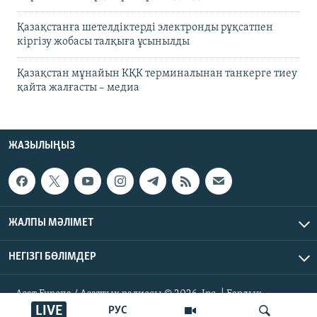
Қазақстанға шетелдіктерді электронды рұқсатпен
кіргізу жобасы талқыға ұсынылды
Қазақстан мұнайын КҚК терминалынан танкерге тиеу
қайта жалғасты – медиа
ЖАЗЫЛЫҢЫЗ
ЖАЛПЫ МӘЛІМЕТ
НЕГІЗГІ БӨЛІМДЕР
Азат Еуропа / Азаттық радиосы © 2026, Inc. | Барлық
құқықтары қорғалған
LIVE
РУС