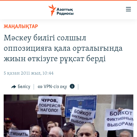
Accessibility
links
Skip
ЖАҢАЛЫҚТАР
to
ЖАҢАЛЫҚТАР
Мәскеу билігі солшыл
main
САЯСАТ
content
оппозицияға қала орталығында
AZATTYQTV
Skip
жиын өткізуге рұқсат берді
to
ҚАҢТАР ОҚИҒАСЫ
main
5 қазан 2011 жыл, 10:44
АДАМ ҚҰҚЫҚТАРЫ
Navigation
Skip
Бөлісу
VPN-сіз оқу
ӘЛЕУМЕТ
to
ӘЛЕМ
Search
АРНАЙЫ ЖОБАЛАР
Русский