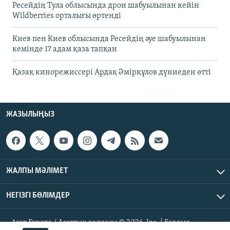
Ресейдің Тула облысында дрон шабуылынан кейін
Wildberries орталығы өртенді
Киев пен Киев облысында Ресейдің әуе шабуылынан
кемінде 17 адам қаза тапқан
Қазақ кинорежиссері Ардақ Әмірқұлов дүниеден өтті
ЖАЗЫЛЫҢЫЗ
ЖАЛПЫ МӘЛІМЕТ
НЕГІЗГІ БӨЛІМДЕР
Азат Еуропа / Азаттық радиосы © 2026, Inc. | Барлық