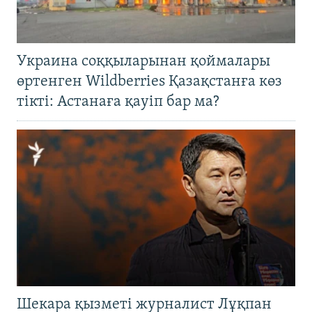
Украина соққыларынан қоймалары
өртенген Wildberries Қазақстанға көз
тікті: Астанаға қауіп бар ма?
Шекара қызметі журналист Лұқпан