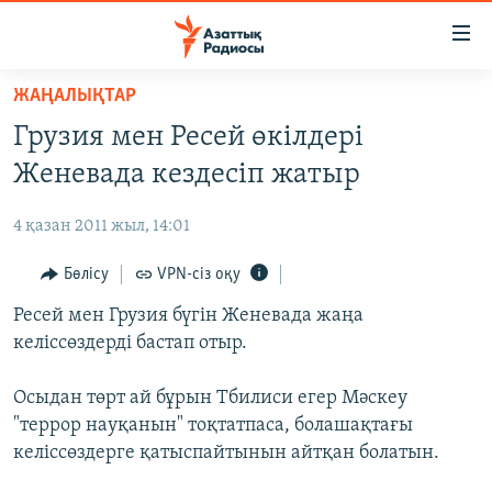
Accessibility
links
Skip
ЖАҢАЛЫҚТАР
to
ЖАҢАЛЫҚТАР
Грузия мен Ресей өкілдері
main
САЯСАТ
content
Женевада кездесіп жатыр
AZATTYQTV
Skip
to
4 қазан 2011 жыл, 14:01
ҚАҢТАР ОҚИҒАСЫ
main
АДАМ ҚҰҚЫҚТАРЫ
Бөлісу
VPN-сіз оқу
Navigation
Skip
ӘЛЕУМЕТ
Ресей мен Грузия бүгін Женевада жаңа
to
келіссөздерді бастап отыр.
ӘЛЕМ
Search
АРНАЙЫ ЖОБАЛАР
Осыдан төрт ай бұрын Тбилиси егер Мәскеу
"террор науқанын" тоқтатпаса, болашақтағы
Русский
келіссөздерге қатыспайтынын айтқан болатын.