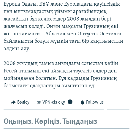
Еуропа Одағы, БҰҰ және Еуропадағы қауіпсіздік
ЖАЗЫЛЫҢЫЗ
пен ынтымақтастық ұйымы арағайындық
жасайтын бұл келіссөздер 2008 жылдан бері
жалғасып келеді. Оның мақсаты Грузияның екі
Басқа тілдерде
жікшіл аймағы - Абхазия мен Оңтүстік Осетияға
байланысты болуы мүмкін тағы бір қақтығыстың
алдын-алу.
2008 жылдың тамыз айындағы соғыстан кейін
Ресей аталмыш екі аймақты тәуелсіз елдер деп
мойындаған болатын. Бұл қадамды Грузияның
батыстағы одақтастары айыптаған еді.
Бөлісу
VPN-сіз оқу
Follow us
Оқыңыз. Көріңіз. Тыңдаңыз