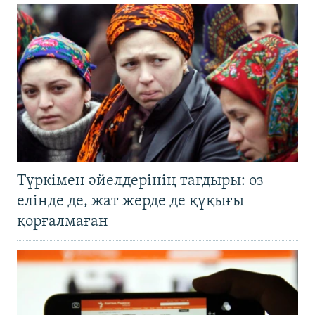
Түркімен әйелдерінің тағдыры: өз
елінде де, жат жерде де құқығы
қорғалмаған