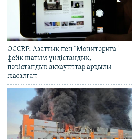
OCCRP: Азаттық пен "Мониториға"
фейк шағым үндістандық,
пәкістандық аккаунттар арқылы
жасалған