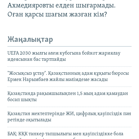
Ахмедияровты елден шығармады.
Оған қарсы шағым жазған кім?
Жаңалықтар
UEFA 2030 жылғы әлем кубогына бойкот жариялау
идеясынан бас тартпайды
"Жосықсыз ұстау". Қазақстанның адам құқығы бюросы
Ермек Нарымбаев жайлы мәлімдеме жасады
Қазақстанда рақымшылықпен 1,5 мың адам қамаудан
босап шықты
Қазақстан мектептерінде ЖИ, цифрлық қауіпсіздік пән
ретінде оқытылады
БАҚ: КҚК танкер тапшылығы мен қауіпсіздікке бола