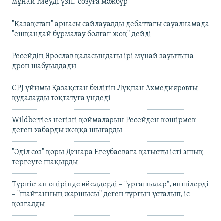
мұнай тиеуді үзіп-созуға мәжбүр
"Қазақстан" арнасы сайлауалды дебаттағы сауалнамада
"ешқандай бұрмалау болған жоқ" дейді
Ресейдің Ярослав қаласындағы ірі мұнай зауытына
дрон шабуылдады
CPJ ұйымы Қазақстан билігін Лұқпан Ахмедияровты
қудалауды тоқтатуға үндеді
Wildberries негізгі қоймаларын Ресейден көшірмек
деген хабарды жоққа шығарды
"Әділ сөз" қоры Динара Егеубаеваға қатысты істі ашық
тергеуге шақырды
Түркістан өңірінде әйелдерді – "ұрғашылар", әншілерді
– "шайтанның жаршысы" деген тұрғын ұсталып, іс
қозғалды