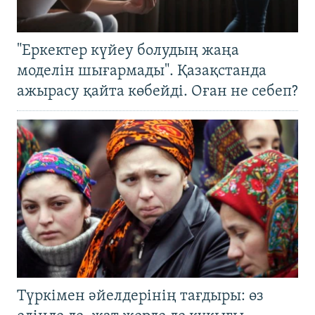
"Еркектер күйеу болудың жаңа
моделін шығармады". Қазақстанда
ажырасу қайта көбейді. Оған не себеп?
Түркімен әйелдерінің тағдыры: өз