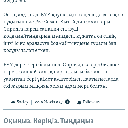
білдірген.
Оның алдында, БҰҰ қауіпсіздік кеңесінде вето қою
құқығына ие Ресей мен Қытай дипломаттары
Сирияға қарсы санкция енгізуді
қолдамайтындарын мәлімдеп, құжатқа ол елдің
ішкі ісіне араласуға болмайтындығы туралы бап
қосуды талап еткен.
БҰҰ деректері бойынша, Сирияда қазіргі билікке
қарсы жаппай халық наразылығы басталған
уақыттан бері үкімет күштерімен қақтығыстарда
екі жарым мыңнан астам адам мерт болған.
Бөлісу
VPN-сіз оқу
Follow us
Оқыңыз. Көріңіз. Тыңдаңыз