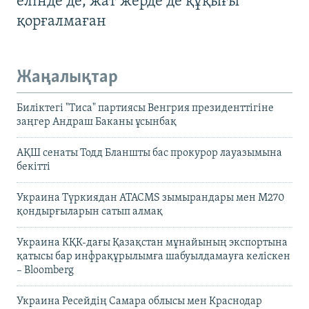
елінде де, жат жерде де құқығы
қорғалмаған
Жаңалықтар
Биліктегі "Тиса" партиясы Венгрия президенттігіне
заңгер Андраш Баканы ұсынбақ
АҚШ сенаты Тодд Бланшты бас прокурор лауазымына
бекітті
Украина Түркиядан ATACMS зымырандары мен M270
қондырғыларын сатып алмақ
Украина КҚК-дағы Қазақстан мұнайының экспортына
қатысы бар инфрақұрылымға шабуылдамауға келіскен
– Bloomberg
Украина Ресейдің Самара облысы мен Краснодар