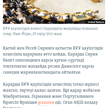
ЖАЗЫЛЫҢЫЗ
Басқа тілдерде
БҰҰ қауіпсіздік кеңесі Сириядағы жағдайды талқылап
отыр. Нью-Йорк, 27 сәуір 2011 жыл.
Қытай мен Ресей Сирияға қатысты БҰҰ қауіпсіздік
кеңесінің қарарына вето қойды. Қарарда Сирия
билігі оппозицияға қарсы қуғын-сүргінді
тоқтатпаған жағдайда ресми Дамаскіге қарсы
санкция жарияланатындығы айтылған.
Қарарды БҰҰ қауіпсіздік кеңесінің тоғыз мүшесі
жақтап, төртеуі қалыс қалған. Бұл қарар жобасын
Ұлыбритания, Германия және Португалиямен
бірлесіп Франция
ұсынған
еді. Оған АҚШ қолдау