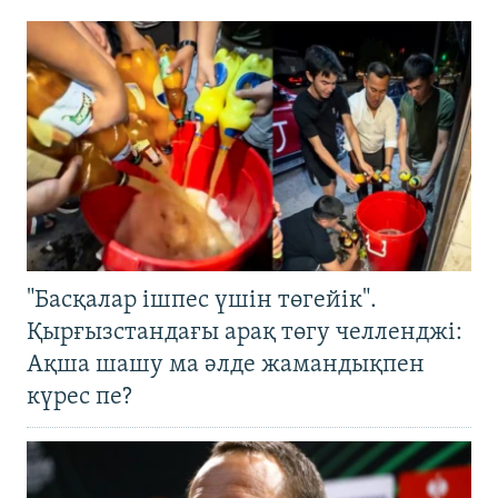
"Басқалар ішпес үшін төгейік".
Қырғызстандағы арақ төгу челленджі:
Ақша шашу ма әлде жамандықпен
күрес пе?