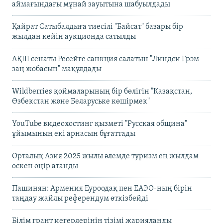
аймағындағы мұнай зауытына шабуылдады
Қайрат Сатыбалдыға тиесілі "Байсат" базары бір
жылдан кейін аукционда сатылды
АҚШ сенаты Ресейге санкция салатын "Линдси Грэм
заң жобасын" мақұлдады
Wildberries қоймаларының бір бөлігін "Қазақстан,
Өзбекстан және Беларуське көшірмек"
YouTube видеохостинг қызметі "Русская община"
ұйымының екі арнасын бұғаттады
Орталық Азия 2025 жылы әлемде туризм ең жылдам
өскен өңір атанды
Пашинян: Армения Еуроодақ пен ЕАЭО-ның бірін
таңдау жайлы референдум өткізбейді
Білім грант иегерлерінің тізімі жарияланды