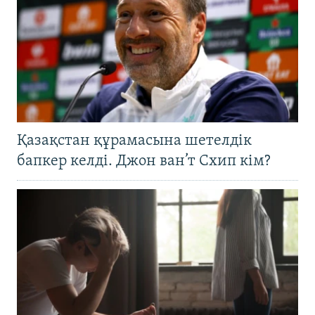
Қазақстан құрамасына шетелдік
бапкер келді. Джон ван’т Схип кім?