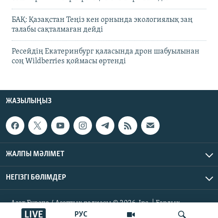
БАҚ: Қазақстан Теңіз кен орнында экологиялық заң
талабы сақталмаған дейді
Ресейдің Екатеринбург қаласында дрон шабуылынан
соң Wildberries қоймасы өртенді
ЖАЗЫЛЫҢЫЗ
ЖАЛПЫ МӘЛІМЕТ
НЕГІЗГІ БӨЛІМДЕР
Азат Еуропа / Азаттық радиосы © 2026, Inc. | Барлық
құқықтары қорғалған
LIVE
РУС