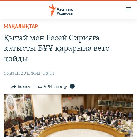
Accessibility
links
Skip
ЖАҢАЛЫҚТАР
to
ЖАҢАЛЫҚТАР
Қытай мен Ресей Сирияға
main
САЯСАТ
content
қатысты БҰҰ қарарына вето
AZATTYQTV
Skip
қойды
to
ҚАҢТАР ОҚИҒАСЫ
main
5 қазан 2011 жыл, 08:01
АДАМ ҚҰҚЫҚТАРЫ
Navigation
Skip
Бөлісу
VPN-сіз оқу
ӘЛЕУМЕТ
to
ӘЛЕМ
Search
АРНАЙЫ ЖОБАЛАР
Русский