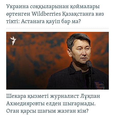
Украина соққыларынан қоймалары
өртенген Wildberries Қазақстанға көз
тікті: Астанаға қауіп бар ма?
Шекара қызметі журналист Лұқпан
Ахмедияровты елден шығармады.
Оған қарсы шағым жазған кім?