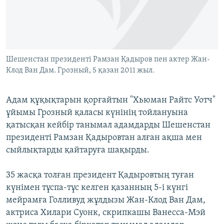
ЖАЗЫЛЫҢЫЗ
Басқа тілдерде
Шешенстан президенті Рамзан Қадыров пен актер Жан-
Клод Ван Дам. Грозный, 5 қазан 2011 жыл.
Адам құқықтарын қорғайтын "Хьюман Райтс Уотч"
ұйымы Грозный қаласы күнінің тойлануына
қатысқан кейбір танымал адамдарды Шешенстан
президенті Рамзан Қадыровтан алған ақша мен
сыйлықтарды қайтаруға шақырды.
35 жасқа толған президент Қадыровтың туған
күнімен тұспа-тұс келген қазанның 5-і күнгі
мейрамға Голливуд жұлдызы Жан-Клод Ван Дам,
актриса Хилари Суонк, скрипкашы Ванесса-Мэй