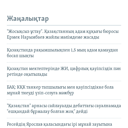
Жаңалықтар
"Жосықсыз ұстау". Қазақстанның адам құқығы бюросы
Ермек Нарымбаев жайлы мәлімдеме жасады
Қазақстанда рақымшылықпен 1,5 мың адам қамаудан
босап шықты
Қазақстан мектептерінде ЖИ, цифрлық қауіпсіздік пән
ретінде оқытылады
БАҚ: КҚК танкер тапшылығы мен қауіпсіздікке бола
мұнай тиеуді үзіп-созуға мәжбүр
"Қазақстан" арнасы сайлауалды дебаттағы сауалнамада
"ешқандай бұрмалау болған жоқ" дейді
Ресейдің Ярослав қаласындағы ірі мұнай зауытына