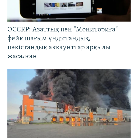
OCCRP: Азаттық пен "Мониториға"
фейк шағым үндістандық,
пәкістандық аккаунттар арқылы
жасалған