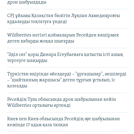
дрон шабуылдады
CPJ ұйымы Қазақстан билігін Лұқпан Ахмедияровты
қудалауды тоқтатуға үндеді
Wildberries негізгі қоймаларын Ресейден көшірмек
деген хабарды жоққа шығарды
"Әділ сөз" қоры Динара Егеубаеваға қатысты істі ашық
тергеуге шақырды
Түркістан өңірінде әйелдерді – "ұрғашылар", әншілерді
– "шайтанның жаршысы" деген тұрғын ұсталып, іс
қозғалды
Ресейдің Тула облысында дрон шабуылынан кейін
Wildberries орталығы өртенді
Киев пен Киев облысында Ресейдің әуе шабуылынан
кемінде 17 адам қаза тапқан