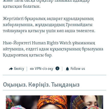
және тағы басқа бірқатар танымал адамдар
қатысқан болатын.
Жергілікті бұқаралық ақпарат құралдарының
хабарлауынша, жұлдыздардың Грозныйдағы
тойлауларға қатысуы үшін көп ақша төленген.
Нью-Йорктегі Human Rights Watch ұйымының
айтуынша, елдегі адам құқықтарының бұзылуына
Қадыровтың қатысы бар.
Бөлісу
VPN-сіз оқу
Follow us
Оқыңыз. Көріңіз. Тыңдаңыз