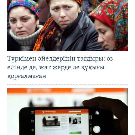
Түркімен әйелдерінің тағдыры: өз
елінде де, жат жерде де құқығы
қорғалмаған