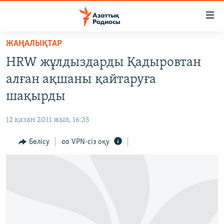
Accessibility
links
Skip
ЖАҢАЛЫҚТАР
to
ЖАҢАЛЫҚТАР
HRW жұлдыздарды Қадыровтан
main
САЯСАТ
content
алған ақшаны қайтаруға
AZATTYQTV
Skip
шақырды
to
ҚАҢТАР ОҚИҒАСЫ
main
12 қазан 2011 жыл, 16:35
АДАМ ҚҰҚЫҚТАРЫ
Navigation
Skip
Бөлісу
VPN-сіз оқу
ӘЛЕУМЕТ
to
ӘЛЕМ
Search
АРНАЙЫ ЖОБАЛАР
Русский