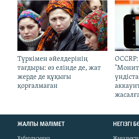
Түркімен әйелдерінің
OCCRP:
тағдыры: өз елінде де, жат
"Монит
жерде де құқығы
үндіст
қорғалмаған
аккаун
жасалғ
ЖАЛПЫ МӘЛІМЕТ
НЕГІЗГІ 
Хабарласыңыз
Жаңалықта