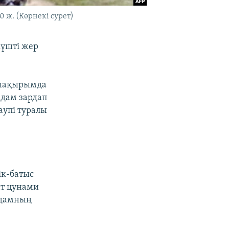
 ж. (Көрнекі сурет)
үшті жер
0 шақырымда
адам зардап
аупі туралы
ік-батыс
ат цунами
адамның