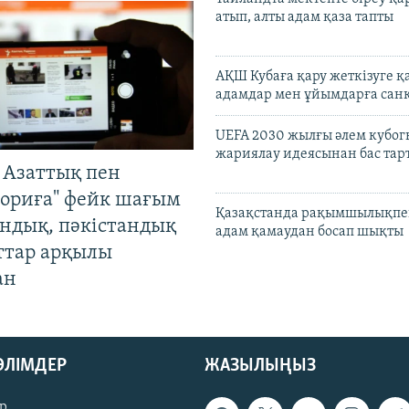
атып, алты адам қаза тапты
АҚШ Кубаға қару жеткізуге қ
адамдар мен ұйымдарға сан
UEFA 2030 жылғы әлем кубог
жариялау идеясынан бас та
 Азаттық пен
ориға" фейк шағым
Қазақстанда рақымшылықпен
андық, пәкістандық
адам қамаудан босап шықты
ттар арқылы
ан
БӨЛІМДЕР
ЖАЗЫЛЫҢЫЗ
р