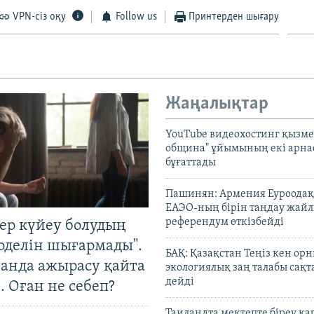
VPN-сіз оқу
Follow us
Принтерден шығару
Жаңалықтар
YouTube видеохостинг қызмет
община" ұйымының екі арн
бұғаттады
Пашинян: Армения Еуроодақ
ЕАЭО-ның бірін таңдау жай
референдум өткізбейді
тер күйеу болудың
оделін шығармады".
БАҚ: Қазақстан Теңіз кен ор
танда ажырасу қайта
экологиялық заң талабы сақ
дейді
. Оған не себеп?
Таиландта мектепте біреу қа