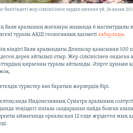
өлігіндегі жер сілкінісінен зардап шеккен үй. 26 қазан 2010
ң Бали аралының жағалауы маңында 6 магнитудалы к
ркелгені туралы АҚШ геологиялық қызметі
хабарлады
.
інің кіндігі Бали аралындағы Денпасар қаласынан 10
 деген дерек айтылып отыр. Жер сілкінісінен ондаған 
аттардың қирағаны туралы айтылады. Әзірге цунами қ
 жоқ.
телдік туристер көп баратын жерлердің бірі.
лтоқсанда Индонезияның Суматра аралының солтүст
ында теңіздегі зілзала салдарынан пайда болған алап
ұхиты аймағында орналасқан 12 елде жүздеген мың 
еді.