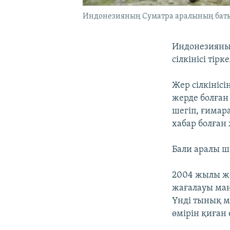
Индонезияның Суматра аралының батыс б
Индонезияны
сілкінісі ті
Жер сілкініс
жерде болған
шегіп, ғимар
хабар болған
Бали аралы ше
2004 жылы же
жағалауы маң
Үнді тынық м
өмірін қиған 