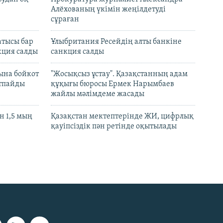
Алёхованың үкімін жеңілдетуді
сұраған
атысы бар
Ұлыбритания Ресейдің алты банкіне
кция салды
санкция салды
ына бойкот
"Жосықсыз ұстау". Қазақстанның адам
ртпайды
құқығы бюросы Ермек Нарымбаев
жайлы мәлімдеме жасады
 1,5 мың
Қазақстан мектептерінде ЖИ, цифрлық
қауіпсіздік пән ретінде оқытылады