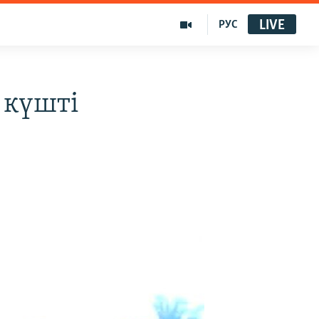
LIVE
РУС
 күшті