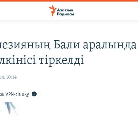
езияның Бали аралында
лкінісі тіркелді
л, 10:14
VPN-сіз оқу