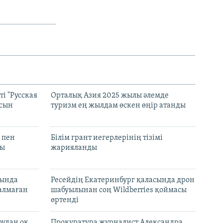
і "Русская
Орталық Азия 2025 жылы әлемде
асын
туризм ең жылдам өскен өңір атанды
 пен
Білім грант иегерлерінің тізімі
лы
жарияланды
нында
Ресейдің Екатеринбург қаласында дрон
талмаған
шабуылынан соң Wildberries қоймасы
өртенді
рудан оқ
Прокуратура журналист Александра