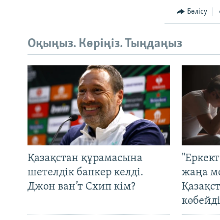
Бөлісу
Оқыңыз. Көріңіз. Тыңдаңыз
Қазақстан құрамасына
"Еркек
шетелдік бапкер келді.
жаңа м
Джон ван’т Схип кім?
Қазақс
көбейді