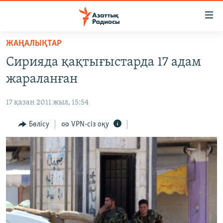
Accessibility
links
Skip
ЖАҢАЛЫҚТАР
to
ЖАҢАЛЫҚТАР
Сирияда қақтығыстарда 17 адам
main
САЯСАТ
content
жараланған
AZATTYQTV
Skip
to
17 қазан 2011 жыл, 15:54
ҚАҢТАР ОҚИҒАСЫ
main
АДАМ ҚҰҚЫҚТАРЫ
Бөлісу
VPN-сіз оқу
Navigation
Skip
ӘЛЕУМЕТ
to
ӘЛЕМ
Search
АРНАЙЫ ЖОБАЛАР
Русский