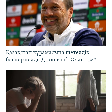
Қазақстан құрамасына шетелдік
бапкер келді. Джон ван’т Схип кім?