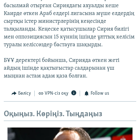
басылмай отырған Сириядағы ахуалды кеше
Каирде өткен Араб елдері лигасына мүше елдердің
сыртқы істер министрлерінің кеңесінде
талқыланды. Кеңеске қатысушылар Сирия билігі
мен оппозициясын 15 күннің ішінде ұлттық келісім
туралы келіссөздер бастауға шақырды.
БҰҰ деректері бойынша, Сирияда өткен жеті
айдың ішінде қақтығыстар салдарынан үш
мыңнан астам адам қаза болған.
Бөлісу
VPN-сіз оқу
Follow us
Оқыңыз. Көріңіз. Тыңдаңыз