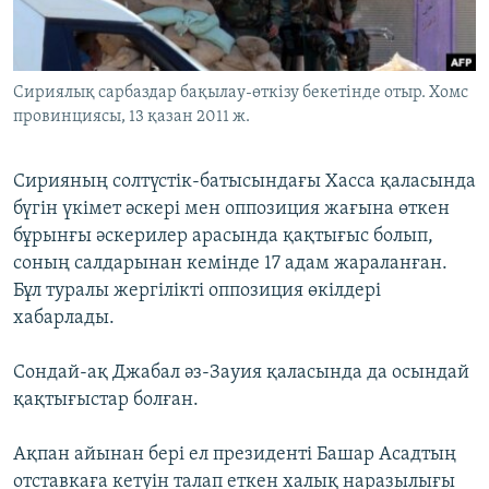
ЖАЗЫЛЫҢЫЗ
Сириялық сарбаздар бақылау-өткізу бекетінде отыр. Хомс
провинциясы, 13 қазан 2011 ж.
Басқа тілдерде
Сирияның солтүстік-батысындағы Хасса қаласында
бүгін үкімет әскері мен оппозиция жағына өткен
бұрынғы әскерилер арасында қақтығыс болып,
соның салдарынан кемінде 17 адам жараланған.
Бұл туралы жергілікті оппозиция өкілдері
хабарлады.
Сондай-ақ Джабал әз-Зауия қаласында да осындай
қақтығыстар болған.
Ақпан айынан бері ел президенті Башар Асадтың
отставкаға кетуін талап еткен халық наразылығы