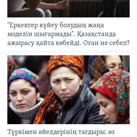
"Еркектер күйеу болудың жаңа
моделін шығармады". Қазақстанда
ажырасу қайта көбейді. Оған не себеп?
Түркімен әйелдерінің тағдыры: өз