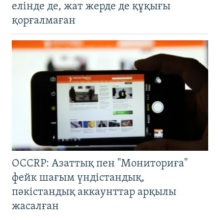
елінде де, жат жерде де құқығы
қорғалмаған
OCCRP: Азаттық пен "Мониториға"
фейк шағым үндістандық,
пәкістандық аккаунттар арқылы
жасалған