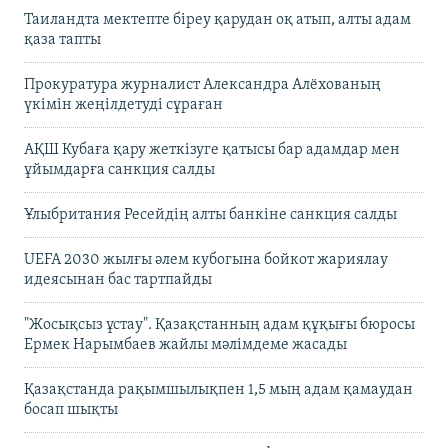
Таиландта мектепте біреу қарудан оқ атып, алты адам
қаза тапты
Прокуратура журналист Александра Алёхованың
үкімін жеңілдетуді сұраған
АҚШ Кубаға қару жеткізуге қатысы бар адамдар мен
ұйымдарға санкция салды
Ұлыбритания Ресейдің алты банкіне санкция салды
UEFA 2030 жылғы әлем кубогына бойкот жариялау
идеясынан бас тартпайды
"Жосықсыз ұстау". Қазақстанның адам құқығы бюросы
Ермек Нарымбаев жайлы мәлімдеме жасады
Қазақстанда рақымшылықпен 1,5 мың адам қамаудан
босап шықты