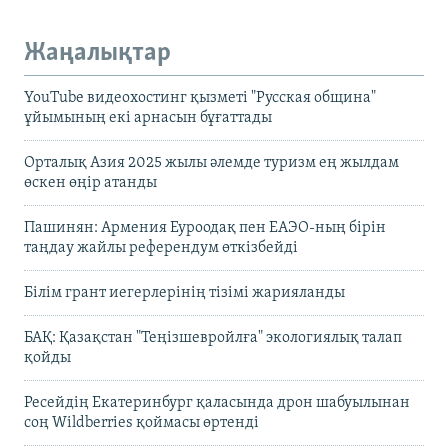
Жаңалықтар
YouTube видеохостинг қызметі "Русская община"
ұйымының екі арнасын бұғаттады
Орталық Азия 2025 жылы әлемде туризм ең жылдам
өскен өңір атанды
Пашинян: Армения Еуроодақ пен ЕАЭО-ның бірін
таңдау жайлы референдум өткізбейді
Білім грант иегерлерінің тізімі жарияланды
БАҚ: Қазақстан "Теңізшевройлға" экологиялық талап
қойды
Ресейдің Екатеринбург қаласында дрон шабуылынан
соң Wildberries қоймасы өртенді