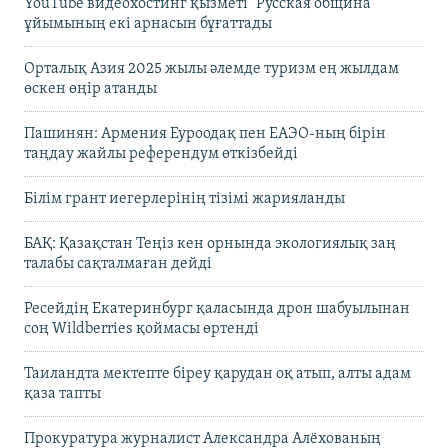
YouTube видеохостинг қызметі "Русская община"
ұйымының екі арнасын бұғаттады
Орталық Азия 2025 жылы әлемде туризм ең жылдам
өскен өңір атанды
Пашинян: Армения Еуроодақ пен ЕАЭО-ның бірін
таңдау жайлы референдум өткізбейді
Білім грант иегерлерінің тізімі жарияланды
БАҚ: Қазақстан Теңіз кен орнында экологиялық заң
талабы сақталмаған дейді
Ресейдің Екатеринбург қаласында дрон шабуылынан
соң Wildberries қоймасы өртенді
Таиландта мектепте біреу қарудан оқ атып, алты адам
қаза тапты
Прокуратура журналист Александра Алёхованың