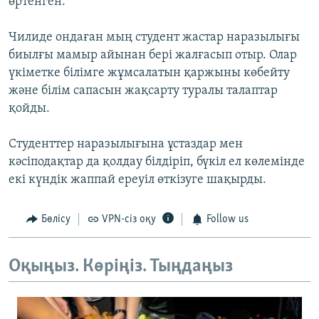
өртенген.
Чилиде ондаған мың студент жастар наразылығы
биылғы мамыр айынан бері жалғасып отыр. Олар
үкіметке білімге жұмсалатын қаржыны көбейту
және білім сапасын жақсарту туралы талаптар
қойды.
Студенттер наразылығына ұстаздар мен
кәсіподақтар да қолдау білдіріп, бүкіл ел көлемінде
екі күндік жаппай ереуіл өткізуге шақырды.
Бөлісу
VPN-сіз оқу
Follow us
Оқыңыз. Көріңіз. Тыңдаңыз