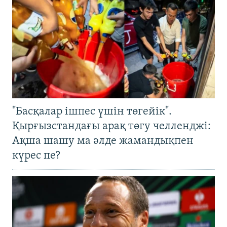
"Басқалар ішпес үшін төгейік".
Қырғызстандағы арақ төгу челленджі:
Ақша шашу ма әлде жамандықпен
күрес пе?