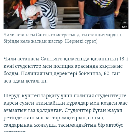
ЖАЗЫЛЫҢЫЗ
Басқа тілдерде
Чили астанасы Сантьяго метросындағы станциялардың
бірінде келе жатқан жастар. (Көрнекі сурет)
Чили астанасы Сантьяго қаласында қазаннның 18-і
күні студенттер мен полиция арасында қақтығыс
болды. Полицияның деректері бойынша, 60-тан
аса адам ұсталған.
Шеруді күштеп тарқату үшін полиция студенттерге
қарсы сумен атқылайтын құралдар мен көзден жас
ағызатын газ қолданған. Студенттер бұған жауап
ретінде жанғыш заттар лақтырып, соның
салдарынан жолаушы тасымалдайтын бір автобус