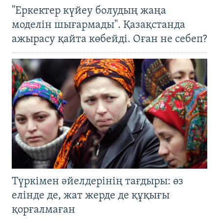
"Еркектер күйеу болудың жаңа
моделін шығармады". Қазақстанда
ажырасу қайта көбейді. Оған не себеп?
Түркімен әйелдерінің тағдыры: өз
елінде де, жат жерде де құқығы
қорғалмаған