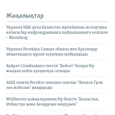
Жаңалықтар
Украина КҚК-дағы Қазақстан мұнайының экспортына
қатысы бар инфрақұрылымға шабуылдамауға келіскен
– Bloomberg
Украина Ресейдің Самара облысы мен Краснодар
аймағындағы мұнай зауытына шабуылдады
Қайрат Сатыбалдыға тиесілі "Байсат" базары бір
жылдан кейін аукционда сатылды
АҚШ сенаты Ресейге санкция салатын "Линдси Грэм
заң жобасын" мақұлдады
Wildberries қоймаларының бір бөлігін "Қазақстан,
Өзбекстан және Беларуське көшірмек"