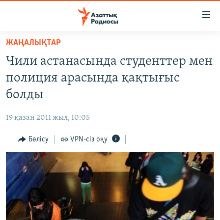
Accessibility
links
Skip
ЖАҢАЛЫҚТАР
to
ЖАҢАЛЫҚТАР
Чили астанасында студенттер мен
main
САЯСАТ
content
полиция арасында қақтығыс
AZATTYQTV
Skip
болды
to
ҚАҢТАР ОҚИҒАСЫ
main
19 қазан 2011 жыл, 10:05
АДАМ ҚҰҚЫҚТАРЫ
Navigation
Skip
Бөлісу
VPN-сіз оқу
ӘЛЕУМЕТ
to
ӘЛЕМ
Search
АРНАЙЫ ЖОБАЛАР
Русский