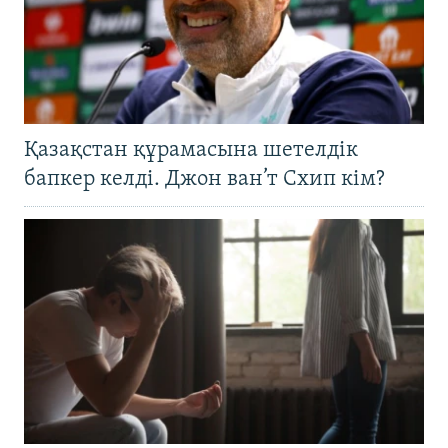
Қазақстан құрамасына шетелдік
бапкер келді. Джон ван’т Схип кім?