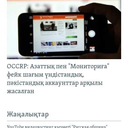
OCCRP: Азаттық пен "Мониториға"
фейк шағым үндістандық,
пәкістандық аккаунттар арқылы
жасалған
Жаңалықтар
YouTube видеохостинг қызметі "Русская община"