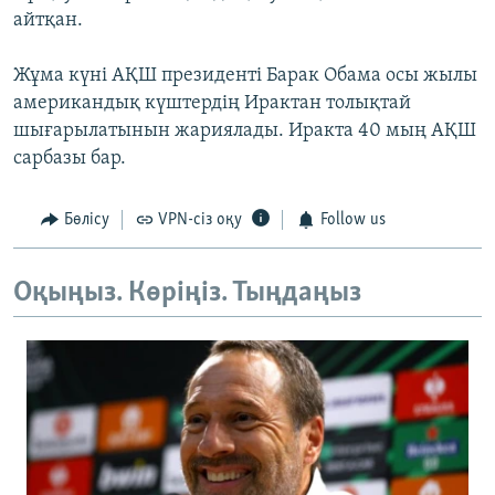
айтқан.
Жұма күні АҚШ президенті Барак Обама осы жылы
американдық күштердің Ирактан толықтай
шығарылатынын жариялады. Иракта 40 мың АҚШ
сарбазы бар.
Бөлісу
VPN-сіз оқу
Follow us
Оқыңыз. Көріңіз. Тыңдаңыз