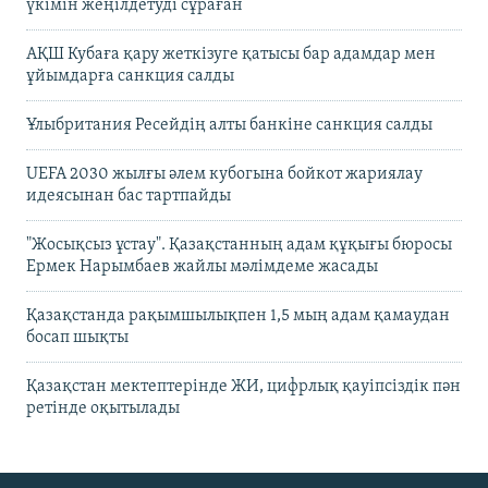
үкімін жеңілдетуді сұраған
АҚШ Кубаға қару жеткізуге қатысы бар адамдар мен
ұйымдарға санкция салды
Ұлыбритания Ресейдің алты банкіне санкция салды
UEFA 2030 жылғы әлем кубогына бойкот жариялау
идеясынан бас тартпайды
"Жосықсыз ұстау". Қазақстанның адам құқығы бюросы
Ермек Нарымбаев жайлы мәлімдеме жасады
Қазақстанда рақымшылықпен 1,5 мың адам қамаудан
босап шықты
Қазақстан мектептерінде ЖИ, цифрлық қауіпсіздік пән
ретінде оқытылады