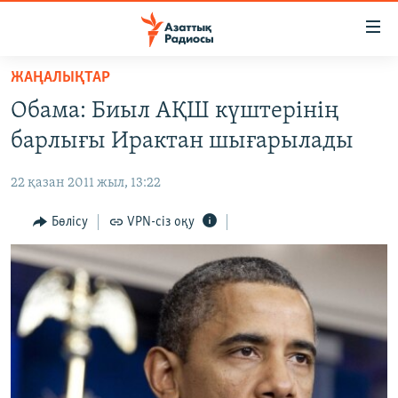
Accessibility
links
Skip
ЖАҢАЛЫҚТАР
to
ЖАҢАЛЫҚТАР
Обама: Биыл АҚШ күштерінің
main
САЯСАТ
content
барлығы Ирактан шығарылады
AZATTYQTV
Skip
to
22 қазан 2011 жыл, 13:22
ҚАҢТАР ОҚИҒАСЫ
main
АДАМ ҚҰҚЫҚТАРЫ
Бөлісу
VPN-сіз оқу
Navigation
Skip
ӘЛЕУМЕТ
to
ӘЛЕМ
Search
АРНАЙЫ ЖОБАЛАР
Русский