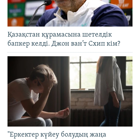
Қазақстан құрамасына шетелдік
бапкер келді. Джон ван’т Схип кім?
"Еркектер күйеу болудың жаңа