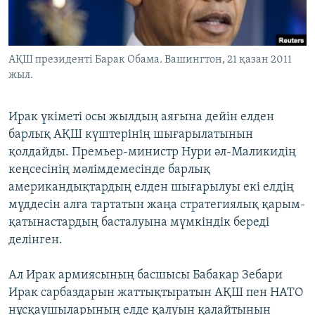
ЖАЗЫЛЫҢЫЗ
АҚШ президенті Барак Обама. Вашингтон, 21 қазан 2011
жыл.
Басқа тілдерде
Ирак үкіметі осы жылдың аяғына дейін елден
барлық АҚШ күштерінің шығарылатынын
қолдайды. Премьер-министр Нури әл-Маликидің
кеңсесінің мәлімдемесінде барлық
американдықтардың елден шығарылуы екі елдің
мүддесін алға тартатын жаңа стратегиялық қарым-
қатынастардың басталуына мүмкіндік береді
делінген.
Ал Ирак армиясының басшысы Бабакар Зебари
Ирак сарбаздарын жаттықтыратын АҚШ пен НАТО
нұсқаушыларының елде қалуын қалайтынын