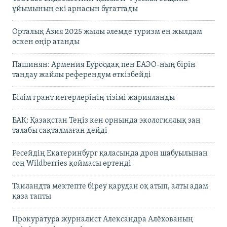
ұйымының екі арнасын бұғаттады
Орталық Азия 2025 жылы әлемде туризм ең жылдам
өскен өңір атанды
Пашинян: Армения Еуроодақ пен ЕАЭО-ның бірін
таңдау жайлы референдум өткізбейді
Білім грант иегерлерінің тізімі жарияланды
БАҚ: Қазақстан Теңіз кен орнында экологиялық заң
талабы сақталмаған дейді
Ресейдің Екатеринбург қаласында дрон шабуылынан
соң Wildberries қоймасы өртенді
Таиландта мектепте біреу қарудан оқ атып, алты адам
қаза тапты
Прокуратура журналист Александра Алёхованың