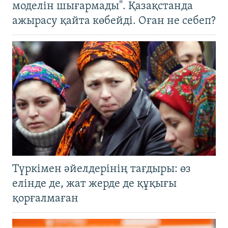
моделін шығармады". Қазақстанда
ажырасу қайта көбейді. Оған не себеп?
Түркімен әйелдерінің тағдыры: өз
елінде де, жат жерде де құқығы
қорғалмаған