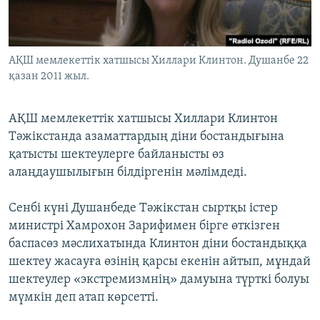
ЖАЗЫЛЫҢЫЗ
АҚШ мемлекеттік хатшысы Хиллари Клинтон. Душанбе 22
қазан 2011 жыл.
Басқа тілдерде
АҚШ мемлекеттік хатшысы Хиллари Клинтон
Тәжікстанда азаматтардың діни бостандығына
қатысты шектеулерге байланысты өз
алаңдаушылығын білдіргенін мәлімдеді.
Сенбі күні Душанбеде Тәжікстан сыртқы істер
министрі Хамрохон Зарифимен бірге өткізген
баспасөз мәслихатында Клинтон діни бостандыққа
шектеу жасауға өзінің қарсы екенін айтып, мұндай
шектеулер «экстремизмнің» дамуына түрткі болуы
мүмкін деп атап көрсетті.