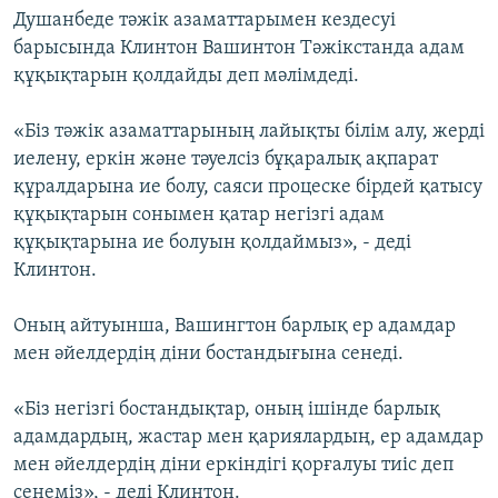
Душанбеде тәжік азаматтарымен кездесуі
барысында Клинтон Вашинтон Тәжікстанда адам
құқықтарын қолдайды деп мәлімдеді.
«Біз тәжік азаматтарының лайықты білім алу, жерді
иелену, еркін және тәуелсіз бұқаралық ақпарат
құралдарына ие болу, саяси процеске бірдей қатысу
құқықтарын сонымен қатар негізгі адам
құқықтарына ие болуын қолдаймыз», - деді
Клинтон.
Оның айтуынша, Вашингтон барлық ер адамдар
мен әйелдердің діни бостандығына сенеді.
«Біз негізгі бостандықтар, оның ішінде барлық
адамдардың, жастар мен қариялардың, ер адамдар
мен әйелдердің діни еркіндігі қорғалуы тиіс деп
сенеміз», - деді Клинтон.