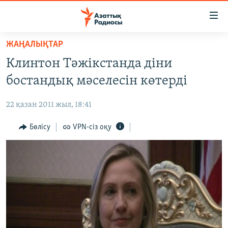
Accessibility
links
Skip
ЖАҢАЛЫҚТАР
to
ЖАҢАЛЫҚТАР
Клинтон Тәжікстанда діни
main
САЯСАТ
content
бостандық мәселесін көтерді
AZATTYQTV
Skip
to
22 қазан 2011 жыл, 18:41
ҚАҢТАР ОҚИҒАСЫ
main
АДАМ ҚҰҚЫҚТАРЫ
Бөлісу
VPN-сіз оқу
Navigation
Skip
ӘЛЕУМЕТ
to
ӘЛЕМ
Search
АРНАЙЫ ЖОБАЛАР
Русский