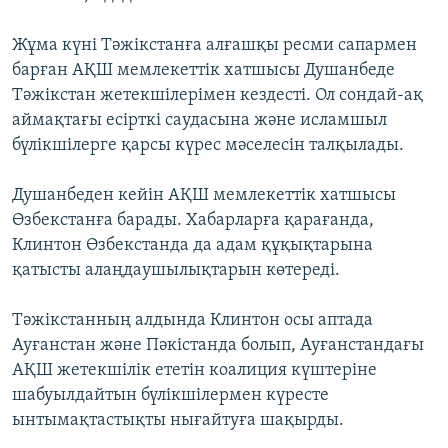
Жұма күні Тәжікстанға алғашқы ресми сапармен
барған АҚШ мемлекеттік хатшысы Душанбеде
Тәжікстан жетекшілерімен кездесті. Ол сондай-ақ
аймақтағы есірткі саудасына және исламшыл
бүлікшілерге қарсы күрес мәселесін талқылады.
Душанбеден кейін АҚШ мемлекеттік хатшысы
Өзбекстанға барады. Хабарларға қарағанда,
Клинтон Өзбекстанда да адам құқықтарына
қатысты алаңдаушылықтарын көтереді.
Тәжікстанның алдында Клинтон осы аптада
Ауғанстан және Пәкістанда болып, Ауғанстандағы
АҚШ жетекшілік ететін коалиция күштеріне
шабуылдайтын бүлікшілермен күресте
ынтымақтастықты нығайтуға шақырды.