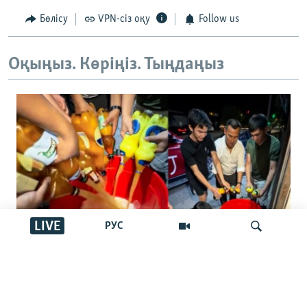
Бөлісу
VPN-сіз оқу
Follow us
Оқыңыз. Көріңіз. Тыңдаңыз
LIVE
РУС
"Басқалар ішпес үшін төгейік".
Қырғызстандағы арақ төгу челленджі:
İздеу
Ақша шашу ма әлде жамандықпен