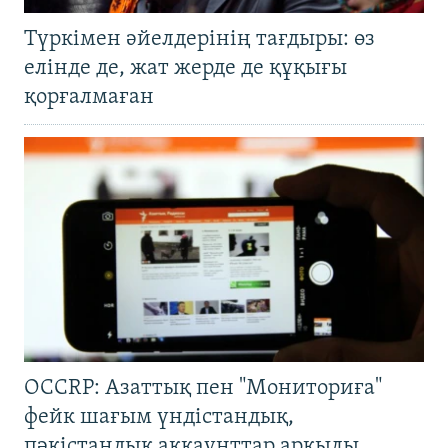
Түркімен әйелдерінің тағдыры: өз
елінде де, жат жерде де құқығы
қорғалмаған
OCCRP: Азаттық пен "Мониториға"
фейк шағым үндістандық,
пәкістандық аккаунттар арқылы