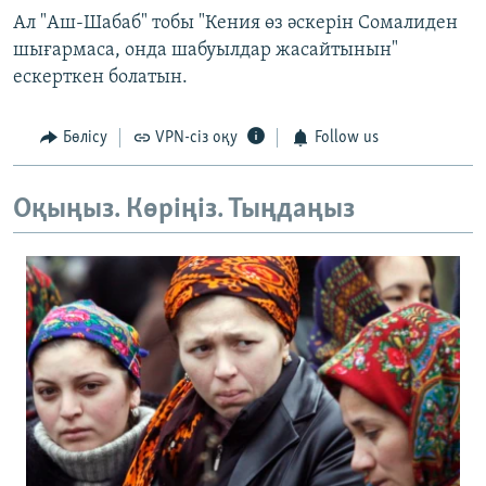
Ал "Аш-Шабаб" тобы "Кения өз әскерін Сомалиден
шығармаса, онда шабуылдар жасайтынын"
ескерткен болатын.
Бөлісу
VPN-сіз оқу
Follow us
Оқыңыз. Көріңіз. Тыңдаңыз