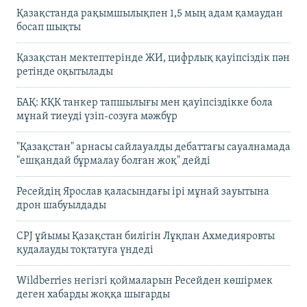
Қазақстанда рақымшылықпен 1,5 мың адам қамаудан
босап шықты
Қазақстан мектептерінде ЖИ, цифрлық қауіпсіздік пән
ретінде оқытылады
БАҚ: КҚК танкер тапшылығы мен қауіпсіздікке бола
мұнай тиеуді үзіп-созуға мәжбүр
"Қазақстан" арнасы сайлауалды дебаттағы сауалнамада
"ешқандай бұрмалау болған жоқ" дейді
Ресейдің Ярослав қаласындағы ірі мұнай зауытына
дрон шабуылдады
CPJ ұйымы Қазақстан билігін Лұқпан Ахмедияровты
қудалауды тоқтатуға үндеді
Wildberries негізгі қоймаларын Ресейден көшірмек
деген хабарды жоққа шығарды