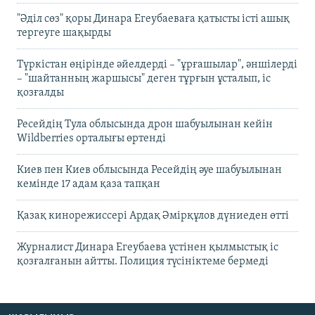
"Әділ сөз" қоры Динара Егеубаеваға қатысты істі ашық
тергеуге шақырды
Түркістан өңірінде әйелдерді – "ұрғашылар", әншілерді
– "шайтанның жаршысы" деген тұрғын ұсталып, іс
қозғалды
Ресейдің Тула облысында дрон шабуылынан кейін
Wildberries орталығы өртенді
Киев пен Киев облысында Ресейдің әуе шабуылынан
кемінде 17 адам қаза тапқан
Қазақ кинорежиссері Ардақ Әмірқұлов дүниеден өтті
Журналист Динара Егеубаева үстінен қылмыстық іс
қозғалғанын айтты. Полиция түсініктеме бермеді