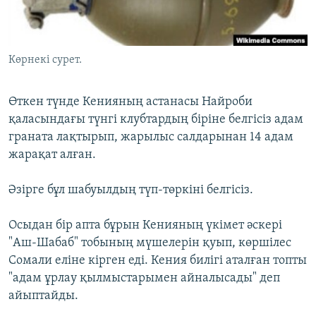
ЖАЗЫЛЫҢЫЗ
Көрнекі сурет.
Басқа тілдерде
Өткен түнде Кенияның астанасы Найроби
қаласындағы түнгі клубтардың біріне белгісіз адам
граната лақтырып, жарылыс салдарынан 14 адам
жарақат алған.
Әзірге бұл шабуылдың түп-төркіні белгісіз.
Осыдан бір апта бұрын Кенияның үкімет әскері
"Аш-Шабаб" тобының мүшелерін қуып, көршілес
Сомали еліне кірген еді. Кения билігі аталған топты
"адам ұрлау қылмыстарымен айналысады" деп
айыптайды.