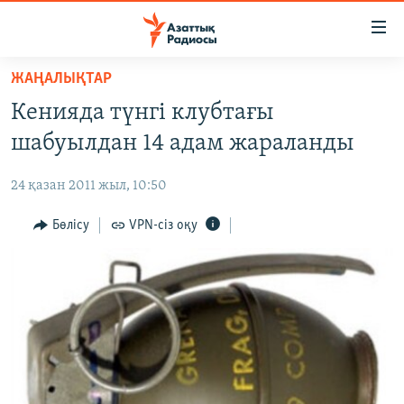
Accessibility
links
Skip
ЖАҢАЛЫҚТАР
to
ЖАҢАЛЫҚТАР
Кенияда түнгі клубтағы
main
САЯСАТ
content
шабуылдан 14 адам жараланды
AZATTYQTV
Skip
to
24 қазан 2011 жыл, 10:50
ҚАҢТАР ОҚИҒАСЫ
main
АДАМ ҚҰҚЫҚТАРЫ
Бөлісу
VPN-сіз оқу
Navigation
Skip
ӘЛЕУМЕТ
to
ӘЛЕМ
Search
АРНАЙЫ ЖОБАЛАР
Русский