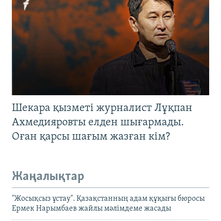
Шекара қызметі журналист Лұқпан
Ахмедияровты елден шығармады.
Оған қарсы шағым жазған кім?
Жаңалықтар
"Жосықсыз ұстау". Қазақстанның адам құқығы бюросы
Ермек Нарымбаев жайлы мәлімдеме жасады