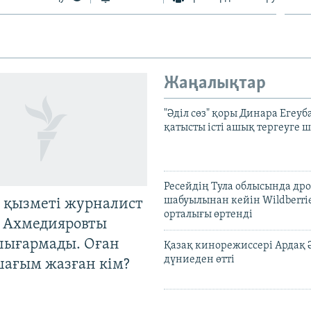
Жаңалықтар
"Әділ сөз" қоры Динара Егеуб
қатысты істі ашық тергеуге
Ресейдің Тула облысында др
шабуылынан кейін Wildberri
 қызметі журналист
орталығы өртенді
 Ахмедияровты
шығармады. Оған
Қазақ кинорежиссері Ардақ 
дүниеден өтті
шағым жазған кім?
Ресей жағында соғысқан 51 е