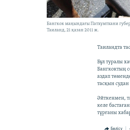
Бангкок маңындағы Патхумтхани губерн
Таиланд, 21 қазан 2011 ж.
Таиландта та
Бұл туралы х
Бангкоктың с
аздап төменд
тасқын судан
Әйткенмен, т
келе бастаға
тұрғаны хаба
Бөлісу