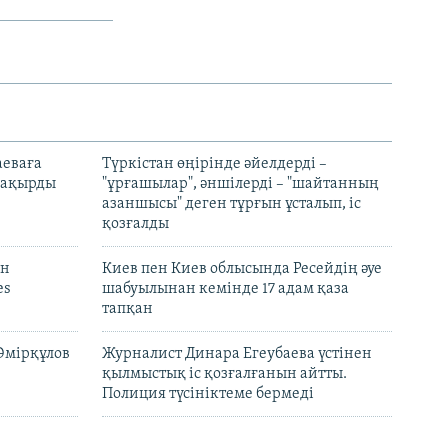
аеваға
Түркістан өңірінде әйелдерді –
 шақырды
"ұрғашылар", әншілерді – "шайтанның
азаншысы" деген тұрғын ұсталып, іс
қозғалды
он
Киев пен Киев облысында Ресейдің әуе
es
шабуылынан кемінде 17 адам қаза
тапқан
Әмірқұлов
Журналист Динара Егеубаева үстінен
қылмыстық іс қозғалғанын айтты.
Полиция түсініктеме бермеді
лдің
Путин елден кеткен ресейліктердің