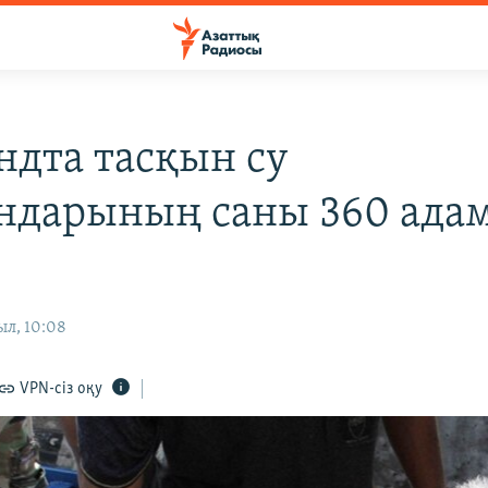
ндта тасқын су
ндарының саны 360 ада
ыл, 10:08
VPN-сіз оқу