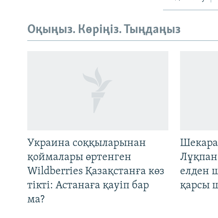
Оқыңыз. Көріңіз. Тыңдаңыз
Русский
ЖАЗЫЛЫҢЫЗ
Украина соққыларынан
Шекара
қоймалары өртенген
Лұқпан
Wildberries Қазақстанға көз
елден 
Басқа тілдерде
тікті: Астанаға қауіп бар
қарсы 
ма?