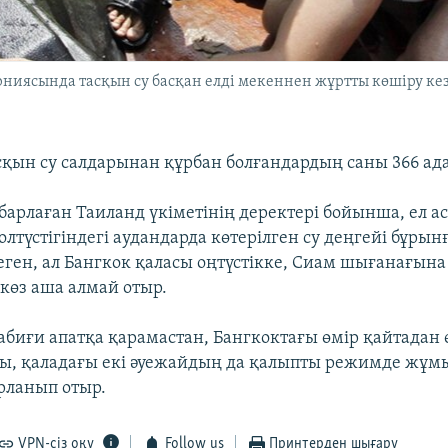
иясында тасқын су басқан елді мекеннен жұртты көшіру кезі
сқын су салдарынан құрбан болғандардың саны 366 ада
абарлаған Таиланд үкіметінің деректері бойынша, ел а
олтүстігіндегі аудандарда көтерілген су деңгейі бұры
еген, ал Бангкок қаласы оңтүстікке, Сиам шығанағына
 көз аша алмай отыр.
абиғи апатқа қарамастан, Бангкоктағы өмір қайтадан 
ны, қаладағы екі әуежайдың да қалыпты режимде жұмы
рланып отыр.
VPN-сіз оқу
Follow us
Принтерден шығару