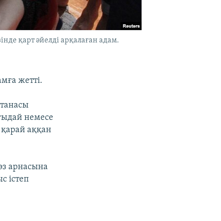
нде қарт әйелді арқалаған адам.
мға жетті.
станасы
нғыдай немесе
 қарай аққан
өз арнасына
с істеп