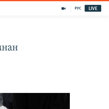
LIVE
РУС
мнан