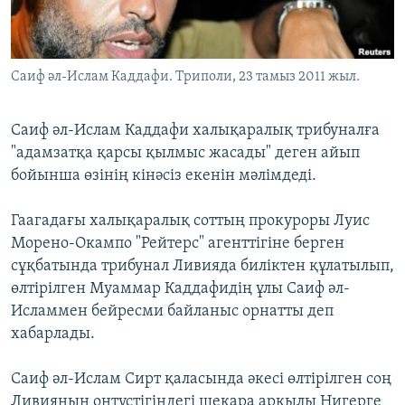
ЖАЗЫЛЫҢЫЗ
Саиф әл-Ислам Каддафи. Триполи, 23 тамыз 2011 жыл.
Басқа тілдерде
Саиф әл-Ислам Каддафи халықаралық трибуналға
"адамзатқа қарсы қылмыс жасады" деген айып
бойынша өзінің кінәсіз екенін мәлімдеді.
Гаагадағы халықаралық соттың прокуроры Луис
Морено-Окампо "Рейтерс" агенттігіне берген
сұқбатында трибунал Ливияда биліктен құлатылып,
өлтірілген Муаммар Каддафидің ұлы Саиф әл-
Исламмен бейресми байланыс орнатты деп
хабарлады.
Саиф әл-Ислам Сирт қаласында әкесі өлтірілген соң
Ливияның оңтүстігіндегі шекара арқылы Нигерге