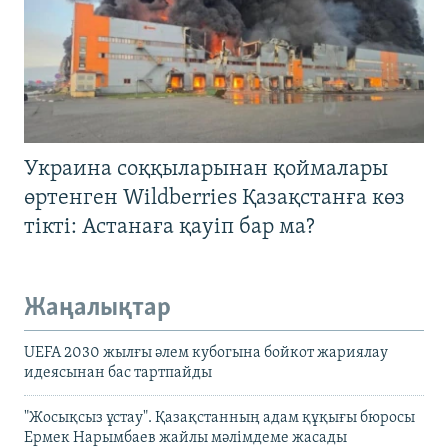
Украина соққыларынан қоймалары
өртенген Wildberries Қазақстанға көз
тікті: Астанаға қауіп бар ма?
Жаңалықтар
UEFA 2030 жылғы әлем кубогына бойкот жариялау
идеясынан бас тартпайды
"Жосықсыз ұстау". Қазақстанның адам құқығы бюросы
Ермек Нарымбаев жайлы мәлімдеме жасады