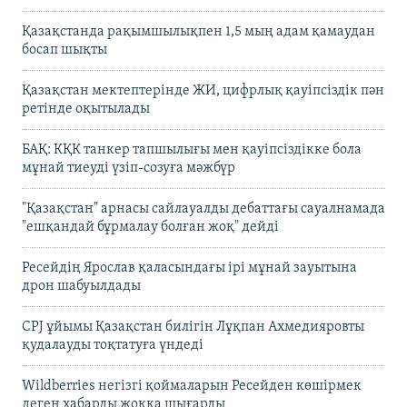
Қазақстанда рақымшылықпен 1,5 мың адам қамаудан
босап шықты
Қазақстан мектептерінде ЖИ, цифрлық қауіпсіздік пән
ретінде оқытылады
БАҚ: КҚК танкер тапшылығы мен қауіпсіздікке бола
мұнай тиеуді үзіп-созуға мәжбүр
"Қазақстан" арнасы сайлауалды дебаттағы сауалнамада
"ешқандай бұрмалау болған жоқ" дейді
Ресейдің Ярослав қаласындағы ірі мұнай зауытына
дрон шабуылдады
CPJ ұйымы Қазақстан билігін Лұқпан Ахмедияровты
қудалауды тоқтатуға үндеді
Wildberries негізгі қоймаларын Ресейден көшірмек
деген хабарды жоққа шығарды