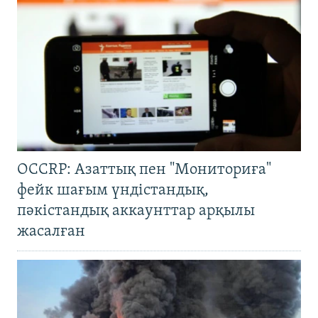
OCCRP: Азаттық пен "Мониториға"
фейк шағым үндістандық,
пәкістандық аккаунттар арқылы
жасалған