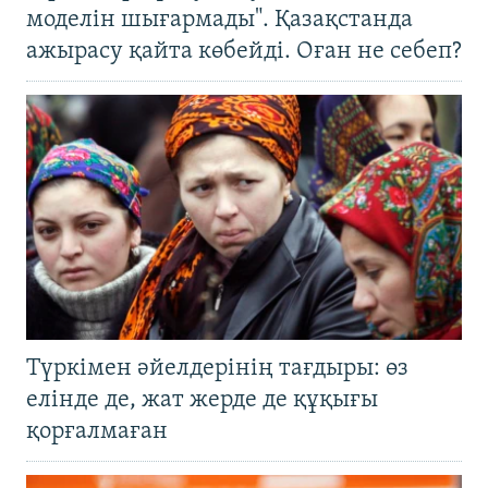
моделін шығармады". Қазақстанда
ажырасу қайта көбейді. Оған не себеп?
Түркімен әйелдерінің тағдыры: өз
елінде де, жат жерде де құқығы
қорғалмаған