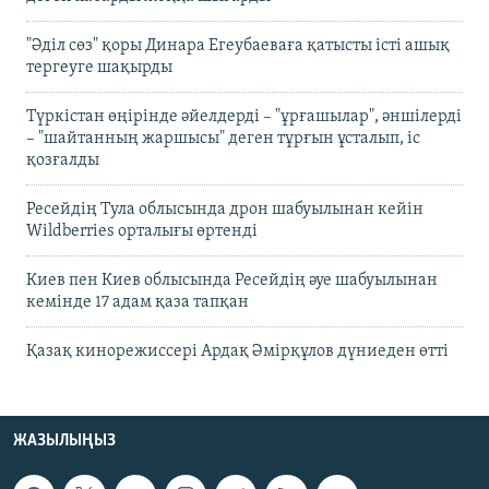
"Әділ сөз" қоры Динара Егеубаеваға қатысты істі ашық
тергеуге шақырды
Түркістан өңірінде әйелдерді – "ұрғашылар", әншілерді
– "шайтанның жаршысы" деген тұрғын ұсталып, іс
қозғалды
Ресейдің Тула облысында дрон шабуылынан кейін
Wildberries орталығы өртенді
Киев пен Киев облысында Ресейдің әуе шабуылынан
кемінде 17 адам қаза тапқан
Қазақ кинорежиссері Ардақ Әмірқұлов дүниеден өтті
ЖАЗЫЛЫҢЫЗ