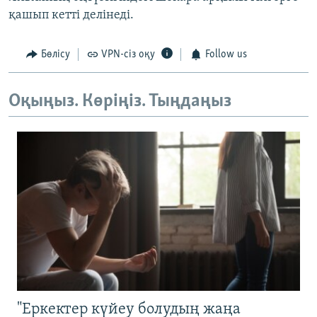
қашып кетті делінеді.
Бөлісу
VPN-сіз оқу
Follow us
Оқыңыз. Көріңіз. Тыңдаңыз
"Еркектер күйеу болудың жаңа