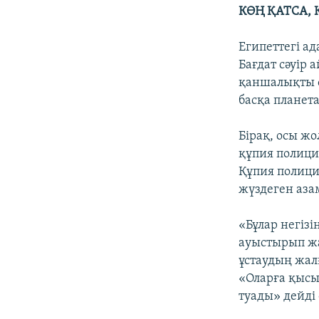
КӨҢ ҚАТСА,
Египеттегі а
Бағдат сәуір 
қаншалықты өз
басқа планета
Бірақ, осы ж
құпия полици
Құпия полици
жүздеген аза
«Бұлар негіз
ауыстырып ж
ұстаудың жалғ
«Оларға қысым
туады» дейді 