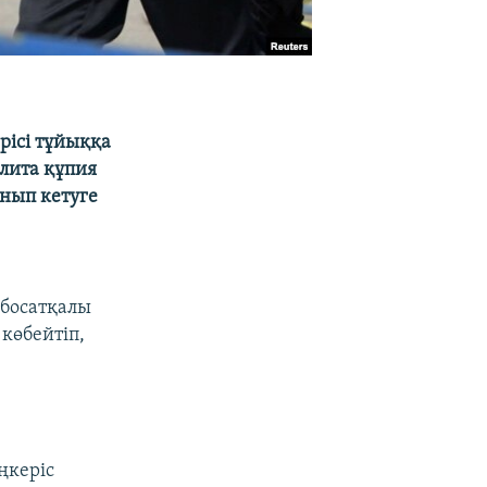
рісі тұйыққа
элита құпия
нып кетуге
 босатқалы
 көбейтіп,
ңкеріс