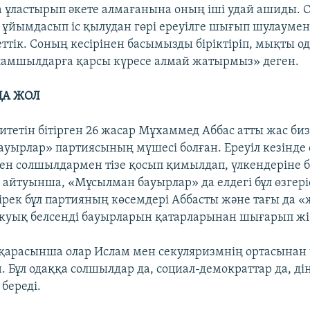
 ұластырып әкете алмағанына оның іші удай ашиды. О
із ұйымдасып іс қылудан гөрі ереуілге шығып шулаумен
ттік. Соның кесірінен басымызды біріктіріп, мықты од
ламшылдарға қарсы күресе алмай жатырмыз» деген.
ҢА ЖОЛ
итетін бітірген 26 жасар Мұхаммед Аббас атты жас би
уырлар» партиясының мүшесі болған. Ереуіл кезінде 
ен солшылдармен тізе қосып қимылдап, үлкендеріне 
 айтуынша, «Мұсылман бауырлар» да елдегі бұл өзгері
нірек бұл партияның көсемдері Аббасты және тағы да 
 жуық белсенді бауырларын қатарларынан шығарып жі
қарасынша олар Ислам мен секуляризмнің ортасынан 
. Бұл одаққа солшылдар да, социал-демократтар да, ді
береді.