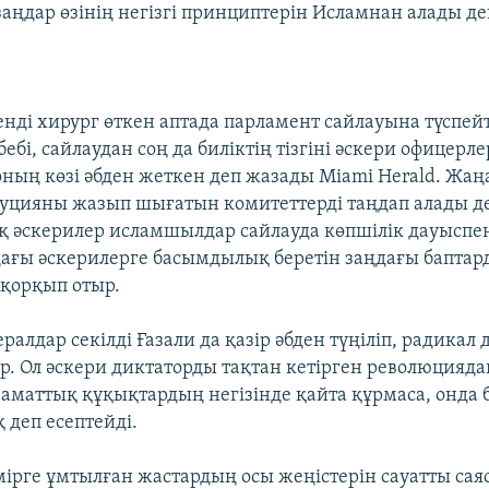
заңдар өзінің негізгі принциптерін Исламнан алады д
енді хирург өткен аптада парламент сайлауына түспей
бебі, сайлаудан соң да биліктің тізгіні әскери офицерл
ның көзі әбден жеткен деп жазады Miami Herald. Жаң
уцияны жазып шығатын комитеттерді таңдап алады д
ақ әскерилер исламшылдар сайлауда көпшілік дауыспен
ағы әскерилерге басымдылық беретін заңдағы баптар
 қорқып отыр.
ралдар секілді Ғазали да қазір әбден түңіліп, радикал
үр. Ол әскери диктаторды тақтан кетірген революцияда
заматтық құқықтардың негізінде қайта құрмаса, онда 
 деп есептейді.
мірге ұмтылған жастардың осы жеңістерін сауатты сая