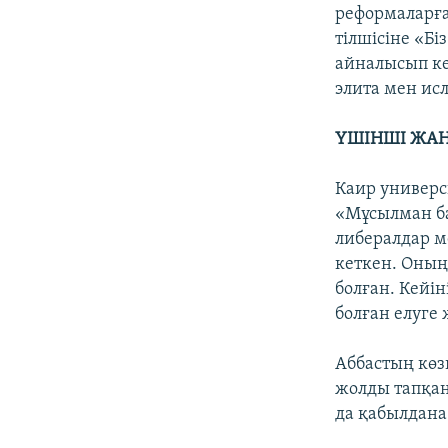
реформаларға
тілшісіне «Б
айналысып ке
элита мен ис
ҮШІНШІ ЖА
Каир универс
«Мұсылман ба
либералдар м
кеткен. Оның
болған. Кейі
болған елуге
Аббастың көз
жолды тапқан
да қабылдана 