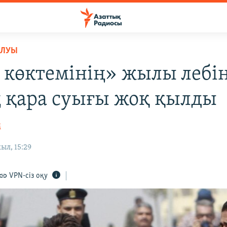
ОЛУЫ
 көктемінің» жылы лебі
ң қара суығы жоқ қылды
М
ыл, 15:29
VPN-сіз оқу