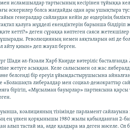
 мен исламшылдар тартысының кесірінен тұйыққа келі
ағы әскерилер болса жағдайды одан ары ушықтыра түс
айын генералдар сайлаудан кейін де өздерінің билікте
ақтап қалуға мүдделі екендіктерін барынша білдіріп 
қате кетті?» деген сұраққа көптеген саяси жетекшіле
е ұшырады. Революцияның немен аяқталарын әлі де бо
л айту қиын» деп жауап берген.
ург Шади әл-Ғазали Харб Каирде көтеріліс басталғанд
 еліне жетуге асыққан. Келе салысымен ол жас либерал
не белсенді бір ереуіл ұйымдастырушысына айналға
іне «Болашақта либералдар мен социал-демократтар сай
ияға бірігіп, «Мұсылман бауырлар» партиясына қарсы 
рген.
уынша, коалицияның тізімінде парламент сайлауына
ың ең үлкен қорқынышы 1980 жылы қабылданған 2-б
ан алып тастай ма, әлде қалдыра ма деген мәселе. Ол