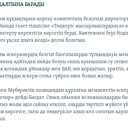
 ҚАЛПЫНА БАРАДЫ
дам құқықтарын қорғау комитетінің белсенді директор
айында газет тілшісіне «Төңкеріс мысырлықтардың өз 
герту керектігін көрсетіп берді. Көктемнен бері бізді
ға ұқсап шыға келді» деген болатын.
олы әскерилердің белгілі блогшыларды тұтқындауы ме
яның қайтадан пайда болуы оның қуанышын су сепке
я қоғамдық ұйымдар мен БАҚ-ын қорқытып, үркітіп, қ
маттарды әскери сотқа сүйреп әлек болып жатыр.
інен Мүбәрәктің полициядан құралған мемлекетін әс
атыр» дейді Бағдат. Оның ойынша исламшылдарды ба
ыз жолы әділ сайлау өткізіп, оларды тәртіпті жүйеге ү
 көрсетсе, тағы да төңкеріске алып кеп соғатын қауіп
ол.