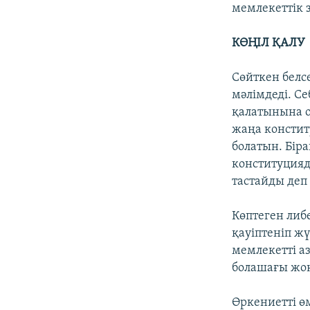
мемлекеттік 
КӨҢІЛ ҚАЛУ
Сөйткен белс
мәлімдеді. Се
қалатынына о
жаңа констит
болатын. Бір
конституцияд
тастайды деп
Көптеген либе
қауіптеніп ж
мемлекетті а
болашағы жоқ
Өркениетті ө