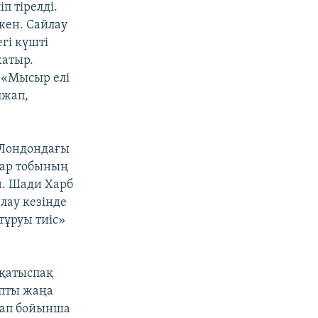
п тірелді.
кен. Сайлау
гі күшті
жатыр.
р «Мысыр елі
лжап,
а Лондондағы
дар тобының
н. Шади Харб
лау кезінде
тұруы тиіс»
 қатыспақ
апты жаңа
 бап бойынша