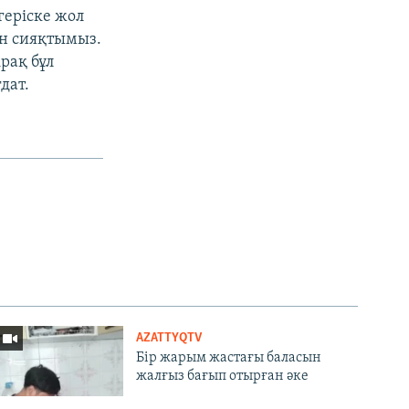
згеріске жол
ын сияқтымыз.
рақ бұл
дат.
AZATTYQTV
Бір жарым жастағы баласын
жалғыз бағып отырған әке