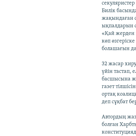
секуляристер
Билік басынд
жақындаған с
ықпалдарын с
«Қай жерден 
көп өзгеріск
болашағын дә
32 жасар хир
үйін тастап,
басшысына жә
газет тілшіс
ортақ коалиц
деп сұқбат бе
Автордың жаз
болған Харбт
конституцияд