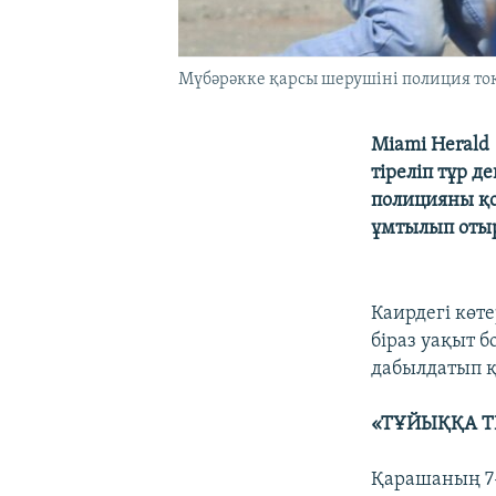
Мүбәрәкке қарсы шерушіні полиция тоқ
Miami Herald
тіреліп тұр д
полицияны қо
ұмтылып оты
Каирдегі көте
біраз уақыт б
дабылдатып 
«ТҰЙЫҚҚА Т
Қарашаның 7-і