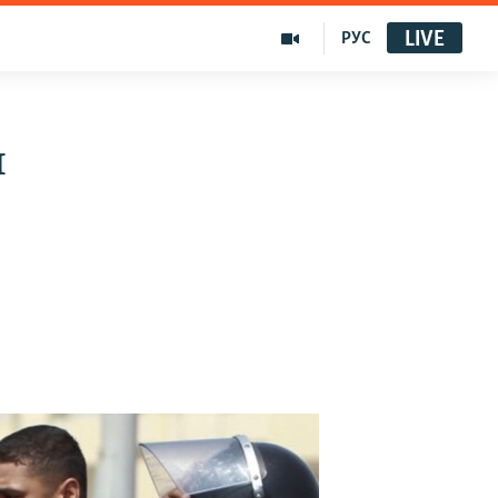
LIVE
РУС
н