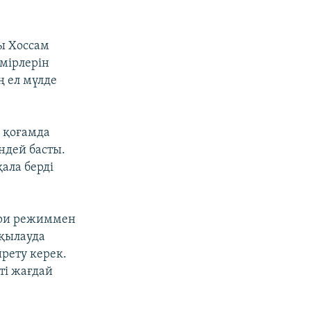
ы Хоссам
өмірлерін
ң ел мүлде
н қоғамда
ндей басты.
ала берді
кери режиммен
қылауда
йрету керек.
ті жағдай