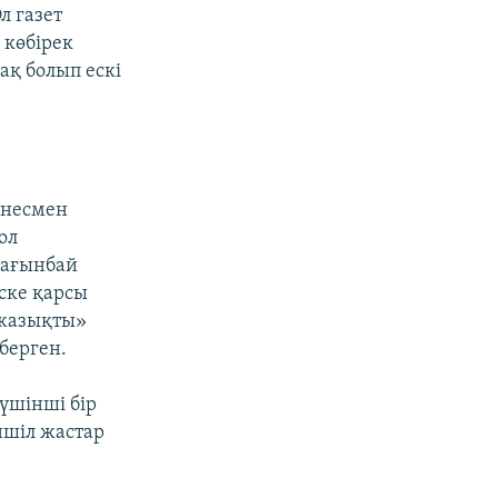
л газет
 көбірек
ақ болып ескі
знесмен
ол
бағынбай
ске қарсы
«жазықты»
берген.
үшінші бір
ншіл жастар