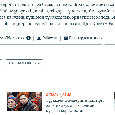
терілістің екпіні әлі басылған жоқ. Бірақ өркениетті ө
ілді. Мүбәрәктің кезіндегі қара түнекке қайта құлайт
лса қарудың күшімен тұрақтылық орнатқысы келеді. Бі
ы бір төңкеріске түрткі болады деп санайды Хоссам Бағ
VPN-сіз оқу
Follow us
Принтерден шығару
БАСПАСӨЗ ШОЛУЫ
ОРТАЛЫҚ АЗИЯ
Түркімен әйелдерінің тағдыры:
өз елінде де, жат жерде де
құқығы қорғалмаған