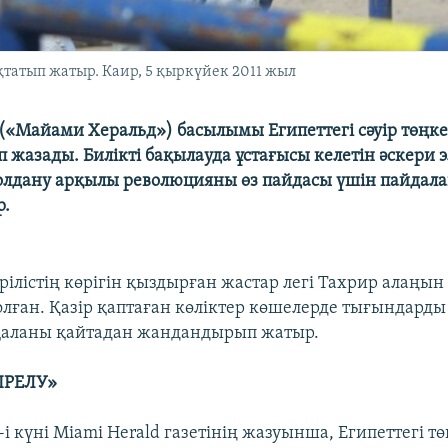
татып жатыр. Каир, 5 қыркүйек 2011 жыл
 («Майами Херальд») басылымы Египеттегі сәуір төңке
еп жазады. Билікті бақылауда ұстағысы келетін әскери 
лдану арқылы революцияны өз пайдасы үшін пайдала
р.
рілістің көрігін қыздырған жастар легі Тахрир алаңын
олған. Қазір қаптаған көліктер көшелерде тығындарды
қаланы қайтадан жандандырып жатыр.
ІРЕЛУ»
 күні Miami Herald газетінің жазуынша, Египеттегі тө