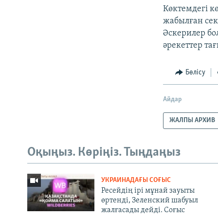
Көктемдегі кө
жабылған сек
Әскерилер бо
әрекеттер тағ
Бөлісу
Айдар
ЖАЛПЫ АРХИВ
Оқыңыз. Көріңіз. Тыңдаңыз
УКРАИНАДАҒЫ СОҒЫС
Ресейдің ірі мұнай зауыты
өртенді, Зеленский шабуыл
жалғасады дейді. Соғыс