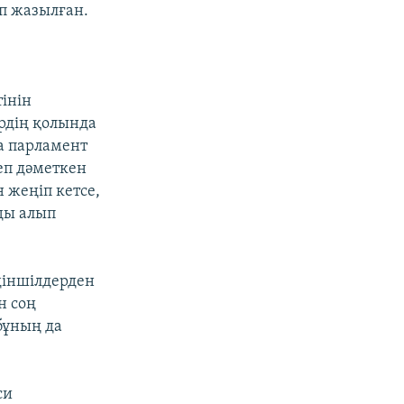
еп жазылған.
тінін
ердің қолында
а парламент
еп дәметкен
 жеңіп кетсе,
ды алып
 діншілдерден
н соң
бұның да
си