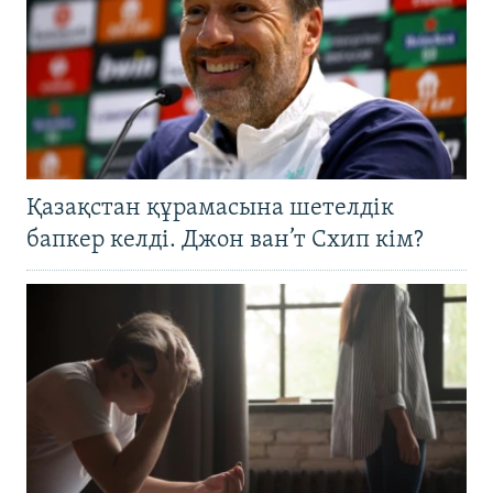
Қазақстан құрамасына шетелдік
бапкер келді. Джон ван’т Схип кім?