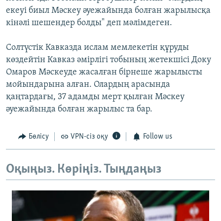
екеуі биыл Мәскеу әуежайында болған жарылысқа
кінәлі шешендер болды" деп мәлімдеген.
Солтүстік Кавказда ислам мемлекетін құруды
көздейтін Кавказ әмірлігі тобының жетекшісі Доку
Омаров Мәскеуде жасалған бірнеше жарылысты
мойындарына алған. Олардың арасында
қаңтардағы, 37 адамды мерт қылған Мәскеу
әуежайында болған жарылыс та бар.
Бөлісу
VPN-сіз оқу
Follow us
Оқыңыз. Көріңіз. Тыңдаңыз