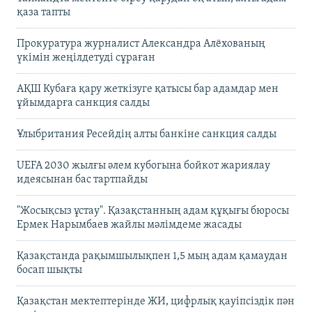
қаза тапты
Прокуратура журналист Александра Алёхованың
үкімін жеңілдетуді сұраған
АҚШ Кубаға қару жеткізуге қатысы бар адамдар мен
ұйымдарға санкция салды
Ұлыбритания Ресейдің алты банкіне санкция салды
UEFA 2030 жылғы әлем кубогына бойкот жариялау
идеясынан бас тартпайды
"Жосықсыз ұстау". Қазақстанның адам құқығы бюросы
Ермек Нарымбаев жайлы мәлімдеме жасады
Қазақстанда рақымшылықпен 1,5 мың адам қамаудан
босап шықты
Қазақстан мектептерінде ЖИ, цифрлық қауіпсіздік пән