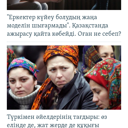
"Еркектер күйеу болудың жаңа
моделін шығармады". Қазақстанда
ажырасу қайта көбейді. Оған не себеп?
Түркімен әйелдерінің тағдыры: өз
елінде де, жат жерде де құқығы