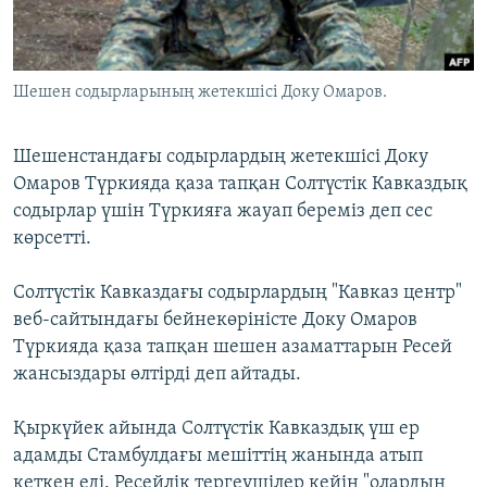
ЖАЗЫЛЫҢЫЗ
Шешен содырларының жетекшісі Доку Омаров.
Басқа тілдерде
Шешенстандағы содырлардың жетекшісі Доку
Омаров Түркияда қаза тапқан Солтүстік Кавказдық
содырлар үшін Түркияға жауап береміз деп сес
көрсетті.
Солтүстік Кавказдағы содырлардың "Кавказ центр"
веб-сайтындағы бейнекөріністе Доку Омаров
Түркияда қаза тапқан шешен азаматтарын Ресей
жансыздары өлтірді деп айтады.
Қыркүйек айында Солтүстік Кавказдық үш ер
адамды Стамбулдағы мешіттің жанында атып
кеткен еді. Ресейлік тергеушілер кейін "олардың