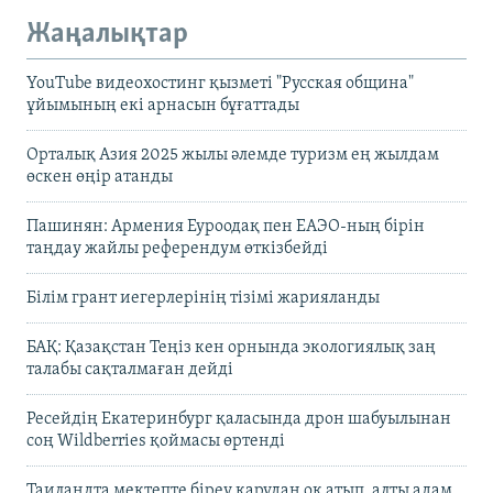
Жаңалықтар
YouTube видеохостинг қызметі "Русская община"
ұйымының екі арнасын бұғаттады
Орталық Азия 2025 жылы әлемде туризм ең жылдам
өскен өңір атанды
Пашинян: Армения Еуроодақ пен ЕАЭО-ның бірін
таңдау жайлы референдум өткізбейді
Білім грант иегерлерінің тізімі жарияланды
БАҚ: Қазақстан Теңіз кен орнында экологиялық заң
талабы сақталмаған дейді
Ресейдің Екатеринбург қаласында дрон шабуылынан
соң Wildberries қоймасы өртенді
Таиландта мектепте біреу қарудан оқ атып, алты адам