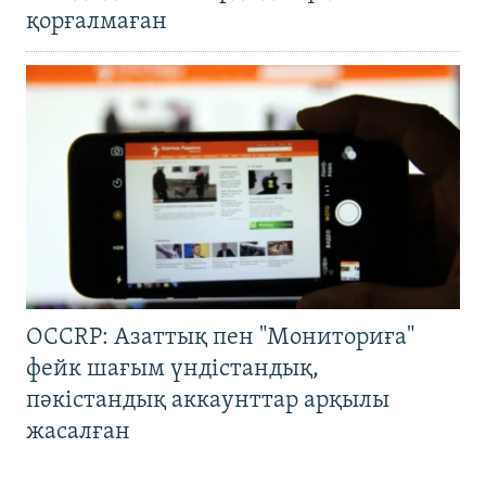
қорғалмаған
OCCRP: Азаттық пен "Мониториға"
фейк шағым үндістандық,
пәкістандық аккаунттар арқылы
жасалған