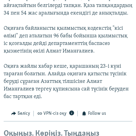
айғақтайтын белгілерді тапқан. Қаза тапқандардың
34 пен 54 жас аралығында екендігі де анықталды.
Оқиғаға байланысты қылмыстық кодекстің "кісі
өлімі" деп аталатын 96 бабы бойынша қылмыстық
іс қозғалды дейді департаменттің баспасөз
қызметінің өкілі Алмат Иманғалиев.
Оқиға жайлы хабар кеше, қарашаның 23-і күні
тараған болатын. Алайда оқиғаға қатысты түсінік
беруді сұраған Азаттық тілшісіне Алмат
Иманғалиев тергеу құпиясына сай түсінік беруден
бас тартқан еді.
Бөлісу
VPN-сіз оқу
Follow us
Оқыңыз. Көріңіз. Тыңдаңыз