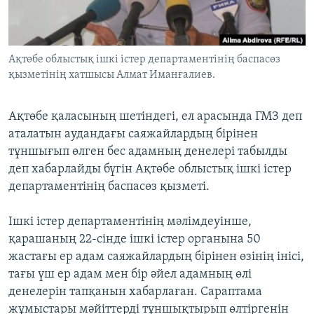
ЖАЗЫЛЫҢЫЗ
Ақтөбе облыстық ішкі істер департаментінің баспасөз
қызметінің хатшысы Алмат Иманғалиев.
Басқа тілдерде
Ақтөбе қаласының шетіндегі, ел арасында ГМЗ деп
аталатын аудандағы саяжайлардың бірінен
тұншығып өлген бес адамның денелері табылды
деп хабарлайды бүгін Ақтөбе облыстық ішкі істер
департаментінің баспасөз қызметі.
Ішкі істер департаментінің мәлімдеуінше,
қарашаның 22-сінде ішкі істер органына 50
жастағы ер адам саяжайлардың бірінен өзінің інісі,
тағы үш ер адам мен бір әйел адамның өлі
денелерін тапқанын хабарлаған. Сараптама
жұмыстары мәйіттерді тұншықтырып өлтіргенін