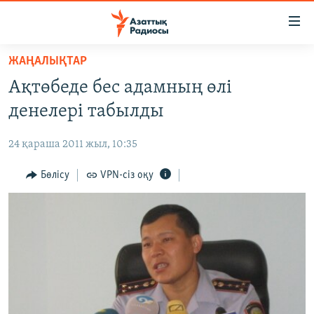
Accessibility
links
Skip
ЖАҢАЛЫҚТАР
to
ЖАҢАЛЫҚТАР
Ақтөбеде бес адамның өлі
main
САЯСАТ
content
денелері табылды
AZATTYQTV
Skip
to
24 қараша 2011 жыл, 10:35
ҚАҢТАР ОҚИҒАСЫ
main
АДАМ ҚҰҚЫҚТАРЫ
Бөлісу
VPN-сіз оқу
Navigation
Skip
ӘЛЕУМЕТ
to
ӘЛЕМ
Search
АРНАЙЫ ЖОБАЛАР
Русский