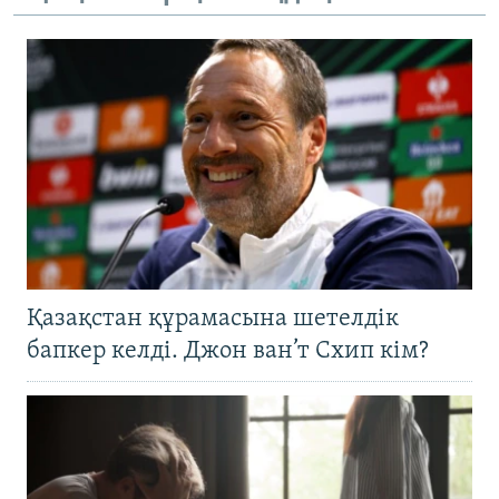
Қазақстан құрамасына шетелдік
бапкер келді. Джон ван’т Схип кім?