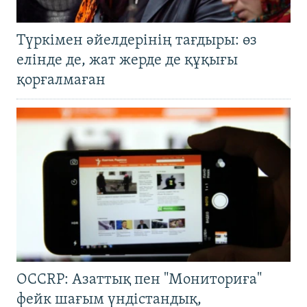
Түркімен әйелдерінің тағдыры: өз
елінде де, жат жерде де құқығы
қорғалмаған
OCCRP: Азаттық пен "Мониториға"
фейк шағым үндістандық,