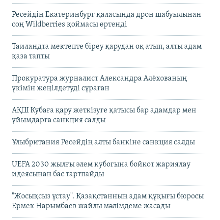
Ресейдің Екатеринбург қаласында дрон шабуылынан
соң Wildberries қоймасы өртенді
Таиландта мектепте біреу қарудан оқ атып, алты адам
қаза тапты
Прокуратура журналист Александра Алёхованың
үкімін жеңілдетуді сұраған
АҚШ Кубаға қару жеткізуге қатысы бар адамдар мен
ұйымдарға санкция салды
Ұлыбритания Ресейдің алты банкіне санкция салды
UEFA 2030 жылғы әлем кубогына бойкот жариялау
идеясынан бас тартпайды
"Жосықсыз ұстау". Қазақстанның адам құқығы бюросы
Ермек Нарымбаев жайлы мәлімдеме жасады