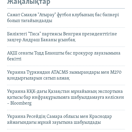
Жаңалықтар
Самат Смақов "Атырау" футбол клубының бас бапкері
болып тағайындалды
Биліктегі "Тиса" партиясы Венгрия президенттігіне
заңгер Андраш Баканы ұсынбақ
АҚШ сенаты Тодд Бланшты бас прокурор лауазымына
бекітті
Украина Түркиядан ATACMS зымырандары мен M270
қондырғыларын сатып алмақ
Украина КҚК-дағы Қазақстан мұнайының экспортына
қатысы бар инфрақұрылымға шабуылдамауға келіскен
– Bloomberg
Украина Ресейдің Самара облысы мен Краснодар
аймағындағы мұнай зауытына шабуылдады