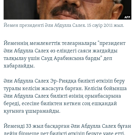
ЖАЗЫЛЫҢЫЗ
Йемен президенті Әли Абдулла Салех. 15 сәуір 2011 жыл.
Басқа тілдерде
Йеменнің мемлекеттік телеарналары "президент
Әли Абдулла Салех өз еліндегі саяси жағдайды
талқылау үшін Сауд Арабиясына барды" деп
хабарлайды.
Әли Абдулла Салех Эр-Риядқа билікті өткізіп беру
туралы келісім жасасуға барған. Келісім бойынша
Әли Абдулла Салех билікті өзінің орынбасарына
береді, есесіне биліктен кеткен соң ешқандай
қуғынға ұшырамайды.
Йеменді 33 жыл басқарған Әли Абдулла Салех бұған
дейін бірнеше рет билікті өткізіп беруге уәде етті,