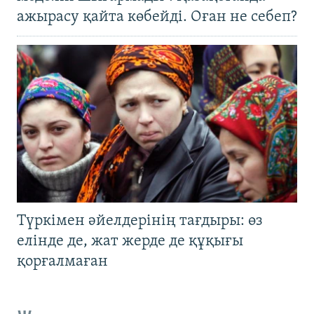
ажырасу қайта көбейді. Оған не себеп?
Түркімен әйелдерінің тағдыры: өз
елінде де, жат жерде де құқығы
қорғалмаған