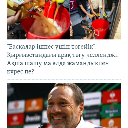
"Басқалар ішпес үшін төгейік".
Қырғызстандағы арақ төгу челленджі:
Ақша шашу ма әлде жамандықпен
күрес пе?