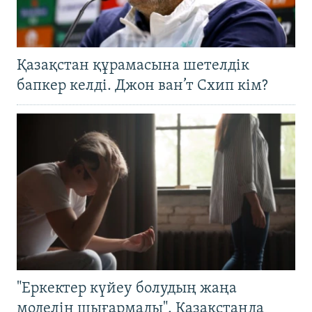
Қазақстан құрамасына шетелдік
бапкер келді. Джон ван’т Схип кім?
"Еркектер күйеу болудың жаңа
моделін шығармады". Қазақстанда