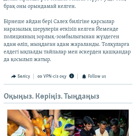
брақ оны орындамай келген.
Бірнеше айдан бері Салех билігіне қарсылар
наразылық шерулерін өткізіп келген Йеменде
полицияның зорлық-зомбылығынан жүздеген
адам өліп, мыңдаған адам жараланды. Толқуларға
елдегі ықпалды тайпалар мен әскерден қашқандар
да қосылып жатыр.
Бөлісу
VPN-сіз оқу
Follow us
Оқыңыз. Көріңіз. Тыңдаңыз