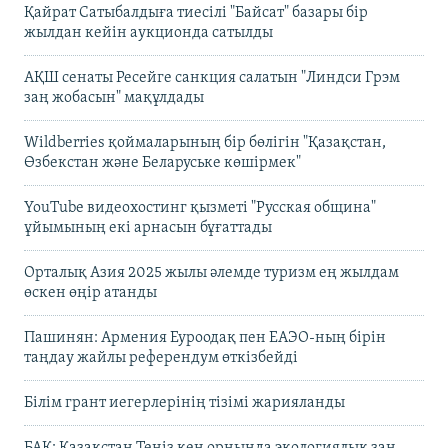
Қайрат Сатыбалдыға тиесілі "Байсат" базары бір
жылдан кейін аукционда сатылды
АҚШ сенаты Ресейге санкция салатын "Линдси Грэм
заң жобасын" мақұлдады
Wildberries қоймаларының бір бөлігін "Қазақстан,
Өзбекстан және Беларуське көшірмек"
YouTube видеохостинг қызметі "Русская община"
ұйымының екі арнасын бұғаттады
Орталық Азия 2025 жылы әлемде туризм ең жылдам
өскен өңір атанды
Пашинян: Армения Еуроодақ пен ЕАЭО-ның бірін
таңдау жайлы референдум өткізбейді
Білім грант иегерлерінің тізімі жарияланды
БАҚ: Қазақстан Теңіз кен орнында экологиялық заң