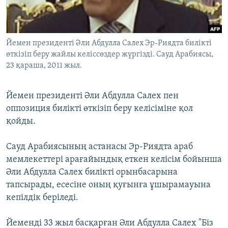
ЖАЗЫЛЫҢЫЗ
Йемен президенті Әли Абдулла Салех Эр-Риядта билікті
өткізіп беру жайлы келіссөздер жүргізді. Сауд Арабиясы,
Басқа тілдерде
23 қараша, 2011 жыл.
Йемен президенті Әли Абдулла Салех пен
оппозиция билікті өткізіп беру келісіміне қол
қойды.
Сауд Арабиясының астанасы Эр-Риядта араб
мемлекеттері арағайындық еткен келісім бойынша
Әли Абдулла Салех билікті орынбасарына
тапсырады, есесіне оның қуғынға ұшырамауына
кепілдік беріледі.
Йеменді 33 жыл басқарған Әли Абдулла Салех "Біз