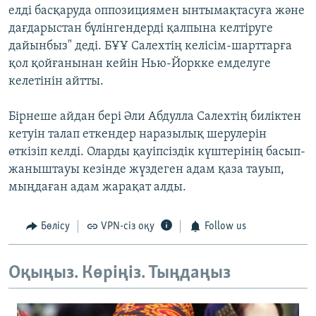
елді басқаруда оппозициямен ынтымақтасуға және
дағдарыстан бүлінгендерді қалпына келтіруге
дайынбыз" деді. БҰҰ Салехтің келісім-шарттарға
қол қойғанынан кейін Нью-Йоркке емделуге
келетінін айтты.
Бірнеше айдан бері Әли Абдулла Салехтің биліктен
кетуін талап еткендер наразылық шерулерін
өткізіп келді. Оларды қауіпсіздік күштерінің басып-
жаныштауы кезінде жүздеген адам қаза тауып,
мыңдаған адам жарақат алды.
Бөлісу
VPN-сіз оқу
Follow us
Оқыңыз. Көріңіз. Тыңдаңыз