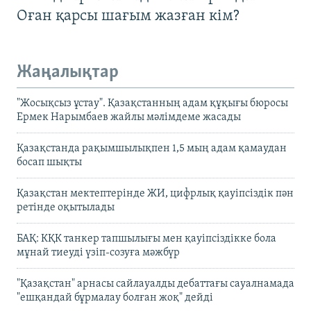
Оған қарсы шағым жазған кім?
Жаңалықтар
"Жосықсыз ұстау". Қазақстанның адам құқығы бюросы
Ермек Нарымбаев жайлы мәлімдеме жасады
Қазақстанда рақымшылықпен 1,5 мың адам қамаудан
босап шықты
Қазақстан мектептерінде ЖИ, цифрлық қауіпсіздік пән
ретінде оқытылады
БАҚ: КҚК танкер тапшылығы мен қауіпсіздікке бола
мұнай тиеуді үзіп-созуға мәжбүр
"Қазақстан" арнасы сайлауалды дебаттағы сауалнамада
"ешқандай бұрмалау болған жоқ" дейді