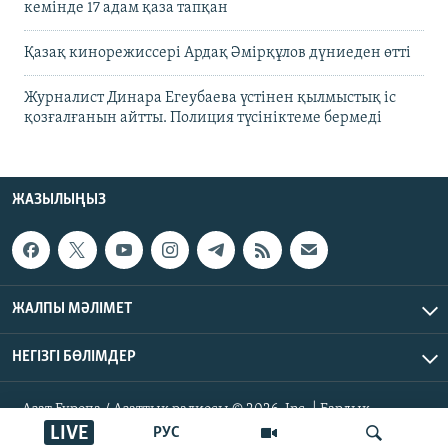
кемінде 17 адам қаза тапқан
Қазақ кинорежиссері Ардақ Әмірқұлов дүниеден өтті
Журналист Динара Егеубаева үстінен қылмыстық іс
қозғалғанын айтты. Полиция түсініктеме бермеді
ЖАЗЫЛЫҢЫЗ
ЖАЛПЫ МӘЛІМЕТ
НЕГІЗГІ БӨЛІМДЕР
Азат Еуропа / Азаттық радиосы © 2026, Inc. | Барлық
құқықтары қорғалған
LIVE
РУС