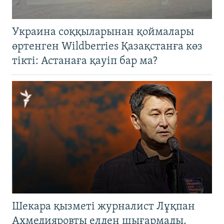
Украина соққыларынан қоймалары
өртенген Wildberries Қазақстанға көз
тікті: Астанаға қауіп бар ма?
Шекара қызметі журналист Лұқпан
Ахмедияровты елден шығармады.