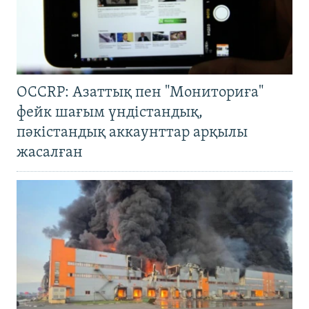
OCCRP: Азаттық пен "Мониториға"
фейк шағым үндістандық,
пәкістандық аккаунттар арқылы
жасалған