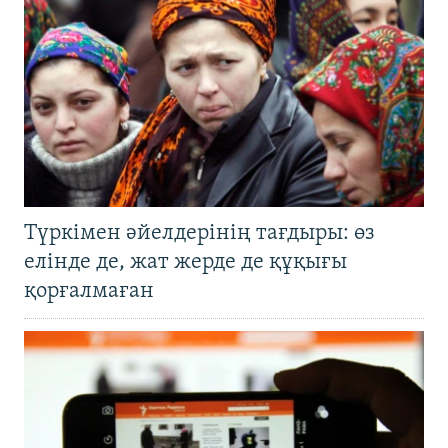
Түркімен әйелдерінің тағдыры: өз
елінде де, жат жерде де құқығы
қорғалмаған