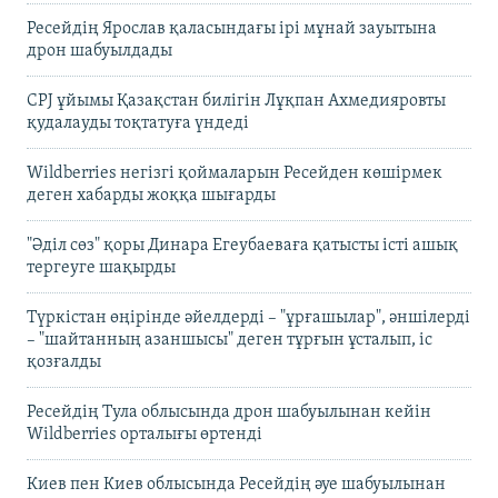
Ресейдің Ярослав қаласындағы ірі мұнай зауытына
дрон шабуылдады
CPJ ұйымы Қазақстан билігін Лұқпан Ахмедияровты
қудалауды тоқтатуға үндеді
Wildberries негізгі қоймаларын Ресейден көшірмек
деген хабарды жоққа шығарды
"Әділ сөз" қоры Динара Егеубаеваға қатысты істі ашық
тергеуге шақырды
Түркістан өңірінде әйелдерді – "ұрғашылар", әншілерді
– "шайтанның азаншысы" деген тұрғын ұсталып, іс
қозғалды
Ресейдің Тула облысында дрон шабуылынан кейін
Wildberries орталығы өртенді
Киев пен Киев облысында Ресейдің әуе шабуылынан