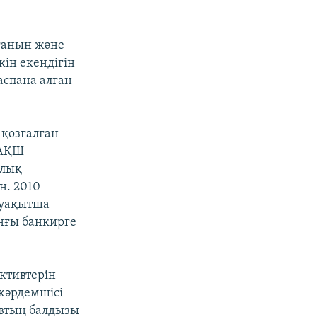
ғанын және
ін екендігін
аспана алған
 қозғалған
 АҚШ
рлық
н. 2010
 уақытша
ынғы банкирге
ктивтерін
жәрдемшісі
овтың балдызы