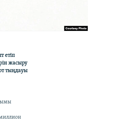
т етіп
ерін жасыру
сот тыңдауы
лымы
 миллион