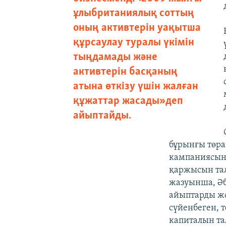
ұлыбританиялық соттың
оның активтерін уақытша
құрсаулау туралы үкімін
тыңдамады және
активтерін басқаның
атына өткізу үшін жалған
құжаттар жасады» деп
айыптайды.
бұрынғы төра
кампаниясыны
қаржысын тал
жазуынша, Әбл
айыптарды жо
сүйенбеген, 
капиталын та