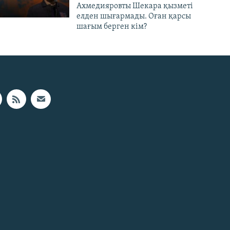
Ахмедияровты Шекара қызметі
елден шығармады. Оған қарсы
шағым берген кім?