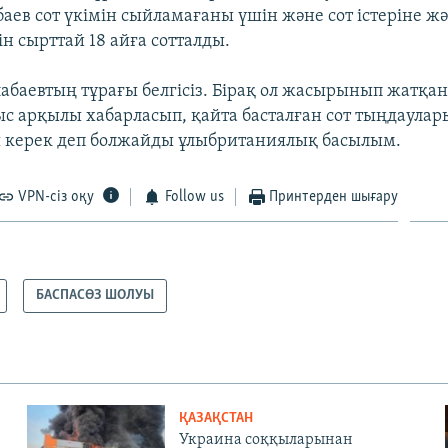
ев сот үкімін сыйламағаны үшін және сот істеріне ж
н сырттай 18 айға сотталды.
лабаевтың тұрағы белгісіз. Бірақ ол жасырынып жатқа
с арқылы хабарласып, қайта басталған сот тыңдаулар
ы керек деп болжайды ұлыбританиялық басылым.
VPN-сіз оқу
Follow us
Принтерден шығару
БАСПАСӨЗ ШОЛУЫ
ҚАЗАҚСТАН
Украина соққыларынан