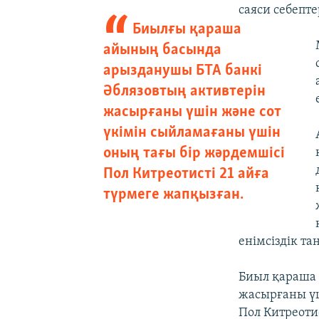
саяси себепт
Биылғы қараша
айының басында
арызданушы БТА банкі
Әблязовтың активтерін
жасырғаны үшін және сот
үкімін сыйламағаны үшін
оның тағы бір жәрдемшісі
Пол Китреотисті 21 айға
түрмеге жапқызған.
енімсіздік та
Биыл қараша 
жасырғаны үш
Пол Китреоти