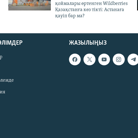
қоймалары өртенген Wildberries
Қазақстанға көз тікті: Астанаға
қауіп бар ма?
БӨЛІМДЕР
ЖАЗЫЛЫҢЫЗ
р
әлемде
зия