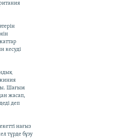
британия
втерін
мін
жаттар
н кесуді
андық
джиния
ты. Шағым
дан жасап,
деді деп
екетті нағыз
л түрде бұзу