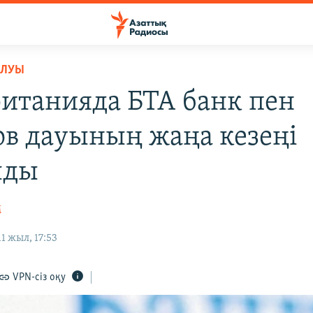
ОЛУЫ
итанияда БТА банк пен
ов дауының жаңа кезеңі
лды
М
1 жыл, 17:53
VPN-сіз оқу