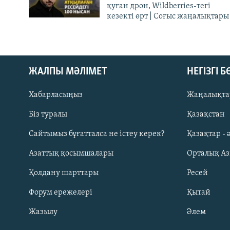
қуған дрон, Wildberries-тегі
кезекті өрт | Соғыс жаңалықтары
ЖАЛПЫ МӘЛІМЕТ
НЕГІЗГІ 
Хабарласыңыз
Жаңалықта
Біз туралы
Қазақстан
Русский
Сайтымыз бұғатталса не істеу керек?
Қазақтар - 
Азаттық қосымшалары
Орталық А
ЖАЗЫЛЫҢЫЗ
Қолдану шарттары
Ресей
Форум ережелері
Қытай
Жазылу
Әлем
Басқа тілдерде