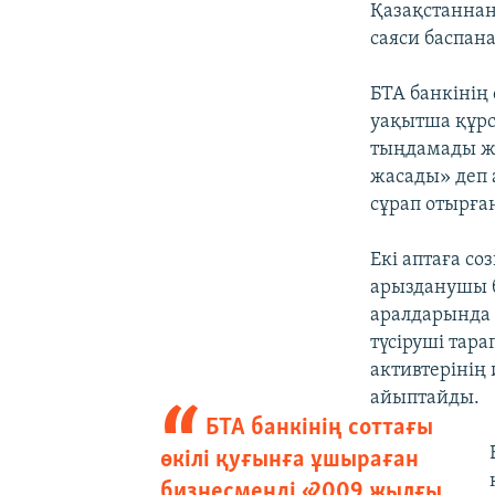
Қазақстаннан
саяси баспана
БТА банкінің
уақытша құрс
тыңдамады жә
жасады» деп 
сұрап отырға
Екі аптаға с
арызданушы б
аралдарында 
түсіруші тар
активтерінің 
айыптайды.
БТА банкінің соттағы
өкілі қуғынға ұшыраған
бизнесменді «2009 жылғы