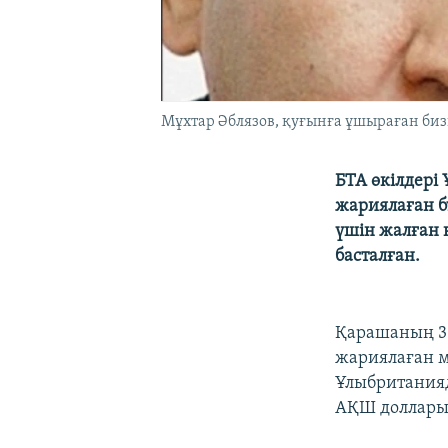
Мұхтар Әблязов, қуғынға ұшыраған би
БТА өкілдері
жариялаған б
үшін жалған 
басталған.
Қарашаның 30
жариялаған м
Ұлыбританияд
АҚШ доллары 