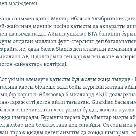
деп мәлімдеген.
Банк сонымен қатар Мұхтар Әблязов Ұлыбританиядағы
үй-жайының меншік иесіне қатысты да ақпаратты ашы
деп шағымданады. Айыптаушылар БТА банкінің бұрын
құны ондаған миллион фунт-стерлинг деп бағаланатын 
сарайға ие, одан бөлек Stantis деп аталатын компания
миллион АҚШ долларына тең қаржысын және жасыры
деген «айғақтар» келтіреді.
Сот үкімін елемеуге қатысты бұл жолғы жаңа тыңдау - 
ғасына қарсы бірнеше жыл бойы жүргізіп жатқан айы
ң бір көрінісі. Әблязовқа 5 миллиард АҚШ долларын
ан-тараж етті деген айып тағылған. Guardian басыл
язов өзіне тағылған «сот үкімін бұзды, жалған куәлік
ққа шығарады. Бұрынғы төраға бұл айыптар нақты ай
тек долбар мен болжам ғана деп санайды. Ол сонымен 
лан-тараж қылды деген айыпты да жоққа шығарып, м