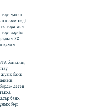
 төрт үлкен
п көрсетпеді
ғы төрағасы
төрт зәулім
 арқылы 80
п қалды
БТА банкінің
птау
а жуық банк
ымының
 берді» деген
ғаққа
қатар банк
ұның бәрі