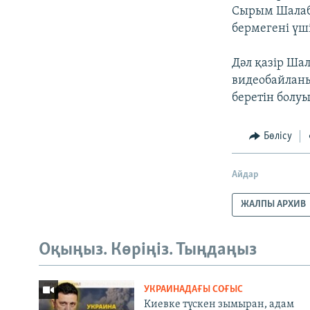
Сырым Шалаба
бермегені үші
Дәл қазір Ша
видеобайланы
беретін болу
Бөлісу
Айдар
ЖАЛПЫ АРХИВ
Оқыңыз. Көріңіз. Тыңдаңыз
УКРАИНАДАҒЫ СОҒЫС
Киевке түскен зымыран, адам