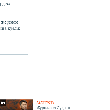
әрдем
н жерінен
ына куәлік
AZATTYQTV
Журналист Лұқпан