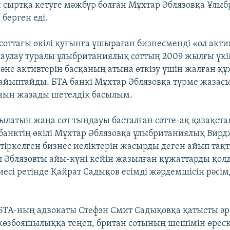
 сыртқа кетуге мәжбүр болған Мұхтар Әблязовқа Ұлы
 берген еді.
 соттағы өкілі қуғынға ұшыраған бизнесменді «ол акти
аулау туралы ұлыбританиялық соттың 2009 жылғы үкі
не активтерін басқаның атына өткізу үшін жалған құ
айыптайды. БТА банкі Мұхтар Әблязовқа түрме жазасы
нын жазады шетелдік басылым.
озылатын жаңа сот тыңдауы басталған сәтте-ақ қазақст
анктің өкілі Мұхтар Әблязовқа ұлыбританиялық Вир
тіркелген бизнес иеліктерін жасырды деген айып тақ
ап Әблязовты айы-күні кейін жазылған құжаттарды қол
иесі ретінде Қайрат Садықов есімді жәрдемшісін рәсім
БТА-ның адвокаты Стефэн Смит Садықовқа қатысты әр
көзбояшылыққа теңеп, британ сотының шешімін өреске