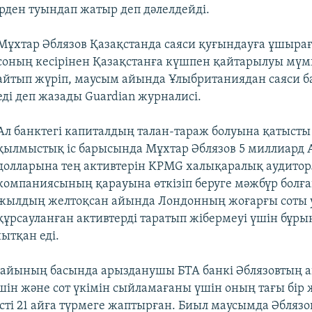
ерден туындап жатыр деп дәлелдейді.
Мұхтар Әблязов Қазақстанда саяси қуғындауға ұшыра
соның кесірінен Қазақстанға күшпен қайтарылуы мүмк
айтып жүріп, маусым айында Ұлыбританиядан саяси б
еді деп жазады Guardian журналисі.
Ал банктегі капиталдың талан-тараж болуына қатысты
қылмыстық іс барысында Мұхтар Әблязов 5 миллиард
долларына тең активтерін KPMG халықаралық аудито
компаниясының қарауына өткізіп беруге мәжбүр болға
жылдың желтоқсан айында Лондонның жоғарғы соты
құрсауланған активтерді таратып жібермеуі үшін бұр
нытқан еді.
айының басында арызданушы БТА банкі Әблязовтың а
ін және сот үкімін сыйламағаны үшін оның тағы бір 
сті 21 айға түрмеге жаптырған. Биыл маусымда Әбляз