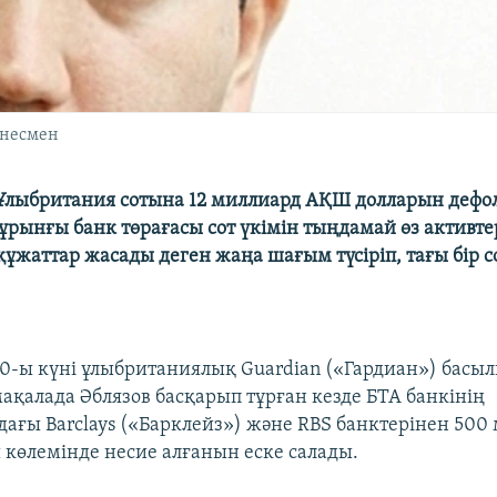
знесмен
 Ұлыбритания сотына 12 миллиард АҚШ долларын дефол
ұрынғы банк төрағасы сот үкімін тыңдамай өз активт
құжаттар жасады деген жаңа шағым түсіріп, тағы бір 
-ы күні ұлыбританиялық Guardian («Гардиан») басы
ақалада Әблязов басқарып тұрған кезде БТА банкінің
ағы Barclays («Барклейз») және RBS банктерінен 500
көлемінде несие алғанын еске салады.