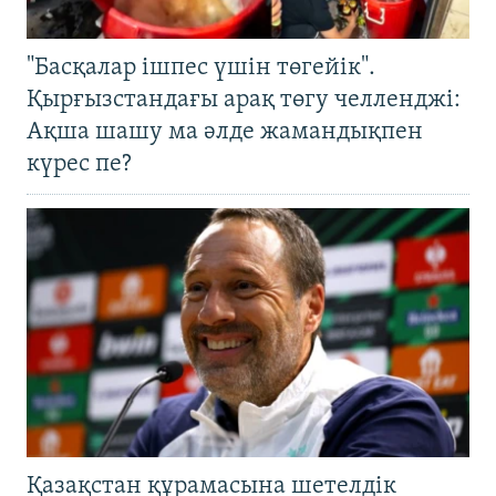
"Басқалар ішпес үшін төгейік".
Қырғызстандағы арақ төгу челленджі:
Ақша шашу ма әлде жамандықпен
күрес пе?
Қазақстан құрамасына шетелдік