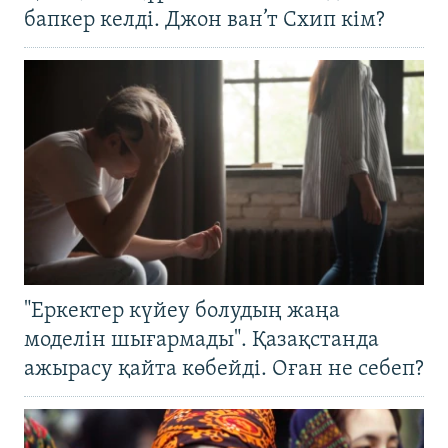
бапкер келді. Джон ван’т Схип кім?
"Еркектер күйеу болудың жаңа
моделін шығармады". Қазақстанда
ажырасу қайта көбейді. Оған не себеп?