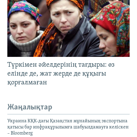
Түркімен әйелдерінің тағдыры: өз
елінде де, жат жерде де құқығы
қорғалмаған
Жаңалықтар
Украина КҚК-дағы Қазақстан мұнайының экспортына
қатысы бар инфрақұрылымға шабуылдамауға келіскен
– Bloomberg