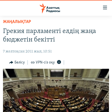
Accessibility
links
Skip
ЖАҢАЛЫҚТАР
to
ЖАҢАЛЫҚТАР
Грекия парламенті елдің жаңа
main
САЯСАТ
content
бюджетін бекітті
AZATTYQTV
Skip
to
7 желтоқсан 2011 жыл, 10:51
ҚАҢТАР ОҚИҒАСЫ
main
АДАМ ҚҰҚЫҚТАРЫ
Бөлісу
VPN-сіз оқу
Navigation
Skip
ӘЛЕУМЕТ
to
ӘЛЕМ
Search
АРНАЙЫ ЖОБАЛАР
Русский