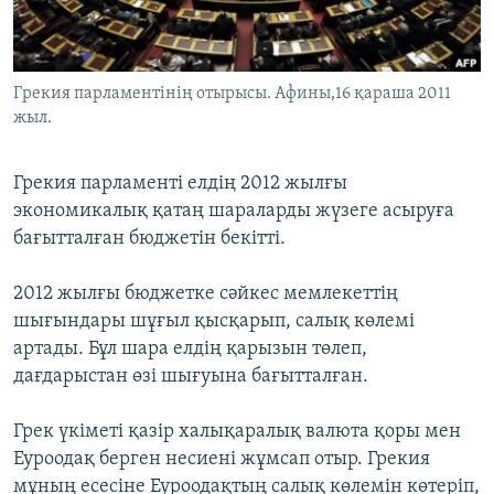
ЖАЗЫЛЫҢЫЗ
Грекия парламентінің отырысы. Афины,16 қараша 2011
жыл.
Басқа тілдерде
Грекия парламенті елдің 2012 жылғы
экономикалық қатаң шараларды жүзеге асыруға
бағытталған бюджетін бекітті.
2012 жылғы бюджетке сәйкес мемлекеттің
шығындары шұғыл қысқарып, салық көлемі
артады. Бұл шара елдің қарызын төлеп,
дағдарыстан өзі шығуына бағытталған.
Грек үкіметі қазір халықаралық валюта қоры мен
Еуроодақ берген несиені жұмсап отыр. Грекия
мұның есесіне Еуроодақтың салық көлемін көтеріп,