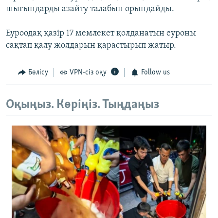
шығындарды азайту талабын орындайды.
Еуроодақ қазір 17 мемлекет қолданатын еуроны
сақтап қалу жолдарын қарастырып жатыр.
Бөлісу
VPN-сіз оқу
Follow us
Оқыңыз. Көріңіз. Тыңдаңыз