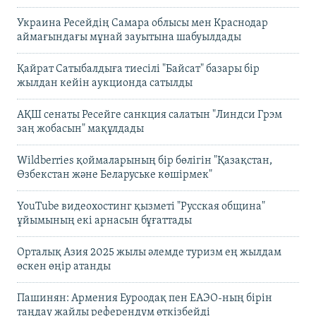
Украина Ресейдің Самара облысы мен Краснодар
аймағындағы мұнай зауытына шабуылдады
Қайрат Сатыбалдыға тиесілі "Байсат" базары бір
жылдан кейін аукционда сатылды
АҚШ сенаты Ресейге санкция салатын "Линдси Грэм
заң жобасын" мақұлдады
Wildberries қоймаларының бір бөлігін "Қазақстан,
Өзбекстан және Беларуське көшірмек"
YouTube видеохостинг қызметі "Русская община"
ұйымының екі арнасын бұғаттады
Орталық Азия 2025 жылы әлемде туризм ең жылдам
өскен өңір атанды
Пашинян: Армения Еуроодақ пен ЕАЭО-ның бірін
таңдау жайлы референдум өткізбейді