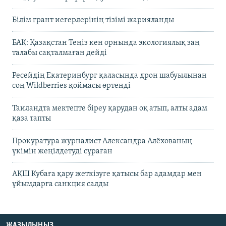
Білім грант иегерлерінің тізімі жарияланды
БАҚ: Қазақстан Теңіз кен орнында экологиялық заң
талабы сақталмаған дейді
Ресейдің Екатеринбург қаласында дрон шабуылынан
соң Wildberries қоймасы өртенді
Таиландта мектепте біреу қарудан оқ атып, алты адам
қаза тапты
Прокуратура журналист Александра Алёхованың
үкімін жеңілдетуді сұраған
АҚШ Кубаға қару жеткізуге қатысы бар адамдар мен
ұйымдарға санкция салды
ЖАЗЫЛЫҢЫЗ