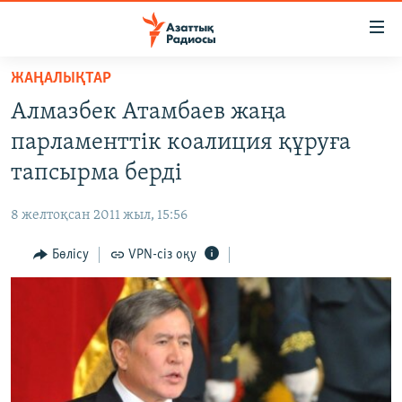
Accessibility
links
Skip
ЖАҢАЛЫҚТАР
to
ЖАҢАЛЫҚТАР
Алмазбек Атамбаев жаңа
main
САЯСАТ
content
парламенттік коалиция құруға
AZATTYQTV
Skip
тапсырма берді
to
ҚАҢТАР ОҚИҒАСЫ
main
8 желтоқсан 2011 жыл, 15:56
АДАМ ҚҰҚЫҚТАРЫ
Navigation
Skip
Бөлісу
VPN-сіз оқу
ӘЛЕУМЕТ
to
ӘЛЕМ
Search
АРНАЙЫ ЖОБАЛАР
Русский