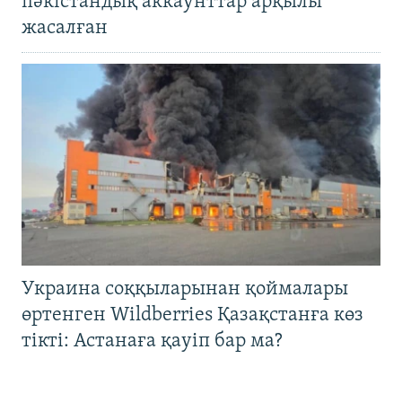
пәкістандық аккаунттар арқылы
жасалған
Украина соққыларынан қоймалары
өртенген Wildberries Қазақстанға көз
тікті: Астанаға қауіп бар ма?