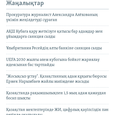
Жаңалықтар
Прокуратура журналист Александра Алёхованың
үкімін жеңілдетуді сұраған
АҚШ Кубаға қару жеткізуге қатысы бар адамдар мен
ұйымдарға санкция салды
Ұлыбритания Ресейдің алты банкіне санкция салды
UEFA 2030 жылғы әлем кубогына бойкот жариялау
идеясынан бас тартпайды
"Жосықсыз ұстау". Қазақстанның адам құқығы бюросы
Ермек Нарымбаев жайлы мәлімдеме жасады
Қазақстанда рақымшылықпен 1,5 мың адам қамаудан
босап шықты
Қазақстан мектептерінде ЖИ, цифрлық қауіпсіздік пән
ретінде оқытылады