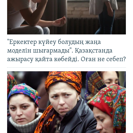
"Еркектер күйеу болудың жаңа
моделін шығармады". Қазақстанда
ажырасу қайта көбейді. Оған не себеп?