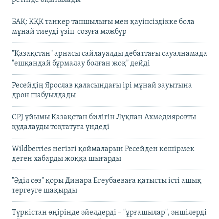
БАҚ: КҚК танкер тапшылығы мен қауіпсіздікке бола
мұнай тиеуді үзіп-созуға мәжбүр
"Қазақстан" арнасы сайлауалды дебаттағы сауалнамада
"ешқандай бұрмалау болған жоқ" дейді
Ресейдің Ярослав қаласындағы ірі мұнай зауытына
дрон шабуылдады
CPJ ұйымы Қазақстан билігін Лұқпан Ахмедияровты
қудалауды тоқтатуға үндеді
Wildberries негізгі қоймаларын Ресейден көшірмек
деген хабарды жоққа шығарды
"Әділ сөз" қоры Динара Егеубаеваға қатысты істі ашық
тергеуге шақырды
Түркістан өңірінде әйелдерді – "ұрғашылар", әншілерді