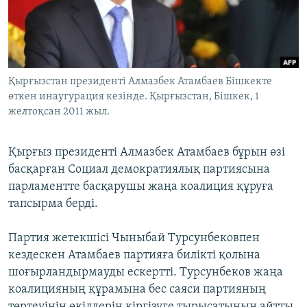
ЖАЗЫЛЫҢЫЗ
Басқа тілдерде
Қырғызстан президенті Алмазбек Атамбаев Бішкекте
өткен инаугурация кезінде. Қырғызстан, Бішкек, 1
желтоқсан 2011 жыл.
Қырғыз президенті Алмазбек Атамбаев бұрын өзі
басқарған Социал демократиялық партиясына
парламентте басқарушы жаңа коалиция құруға
тапсырма берді.
Партия жетекшісі Чыныбай Турсунбековпен
кездескен Атамбаев партияға билікті қолына
шоғырландырмауды ескертті. Турсунбеков жаңа
коалицияның құрамына бес саяси партияның
төртеуінің өкілдерін кіргізуге тырысатынын айтты.