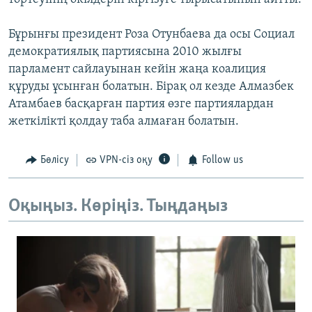
Бұрынғы президент Роза Отунбаева да осы Социал
демократиялық партиясына 2010 жылғы
парламент сайлауынан кейін жаңа коалиция
құруды ұсынған болатын. Бірақ ол кезде Алмазбек
Атамбаев басқарған партия өзге партиялардан
жеткілікті қолдау таба алмаған болатын.
Бөлісу
VPN-сіз оқу
Follow us
Оқыңыз. Көріңіз. Тыңдаңыз