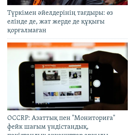
Түркімен әйелдерінің тағдыры: өз
елінде де, жат жерде де құқығы
қорғалмаған
OCCRP: Азаттық пен "Мониториға"
фейк шағым үндістандық,