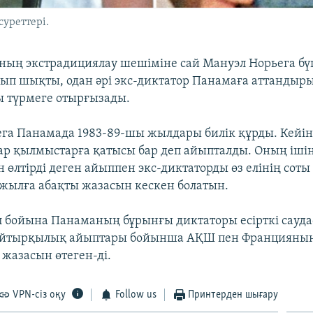
уреттері.
ның экстрадициялау шешіміне сай Мануэл Норьега б
п шықты, одан әрі экс-диктатор Панамаға аттандыры
ы түрмеге отырғызады.
га Панамада 1983-89-шы жылдары билік құрды. Кейі
ар қылмыстарға қатысы бар деп айыпталды. Оның ішін
 өлтірді деген айыппен экс-диктаторды өз елінің соты
жылға абақты жазасын кескен болатын.
 бойына Панаманың бұрынғы диктаторы есірткі сауд
йтырқылық айыптары бойынша АҚШ пен Францияны
 жазасын өтеген-ді.
VPN-сіз оқу
Follow us
Принтерден шығару