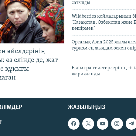
сатылды
Wildberries қоймаларының бі
"Қазақстан, Өзбекстан және 
көшірмек"
Орталық Азия 2025 жылы әл
туризм ең жылдам өскен өңі
ен әйелдерінің
: өз елінде де, жат
де құқығы
Білім грант иегерлерінің тізі
жарияланды
маған
БӨЛІМДЕР
ЖАЗЫЛЫҢЫЗ
р