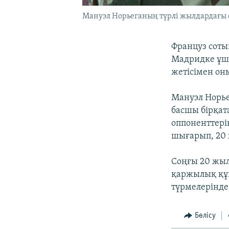
Мануэл Норьеганың түрлі жылдардағы с
Француз соты
Мадридке ұшы
жетісімен он
Мануэл Норье
басшы бірқат
оппоненттерін
шығарып, 20 
Соңғы 20 жыл
қаржылық құ
түрмелерінде
Бөлісу