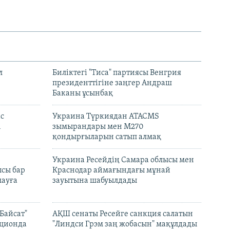
л
Биліктегі "Тиса" партиясы Венгрия
президенттігіне заңгер Андраш
Баканы ұсынбақ
с
Украина Түркиядан ATACMS
і
зымырандары мен M270
қондырғыларын сатып алмақ
н
Украина Ресейдің Самара облысы мен
сы бар
Краснодар аймағындағы мұнай
ауға
зауытына шабуылдады
Байсат"
АҚШ сенаты Ресейге санкция салатын
кционда
"Линдси Грэм заң жобасын" мақұлдады