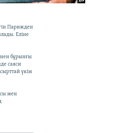
үгін Парижден
лады. Еліне
ннен бұрынғы
де саяси
 сырттай үкім
асы мен
ң