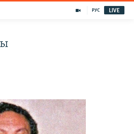
LIVE
РУС
ры