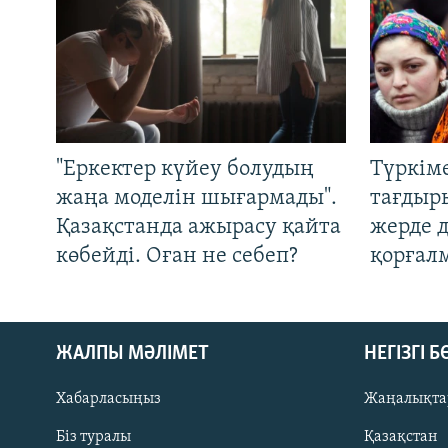
"Еркектер күйеу болудың
Түркім
жаңа моделін шығармады".
тағдыры
Қазақстанда ажырасу қайта
жерде 
көбейді. Оған не себеп?
қорғал
ЖАЛПЫ МӘЛІМЕТ
НЕГІЗГІ 
Хабарласыңыз
Жаңалықта
Біз туралы
Қазақстан