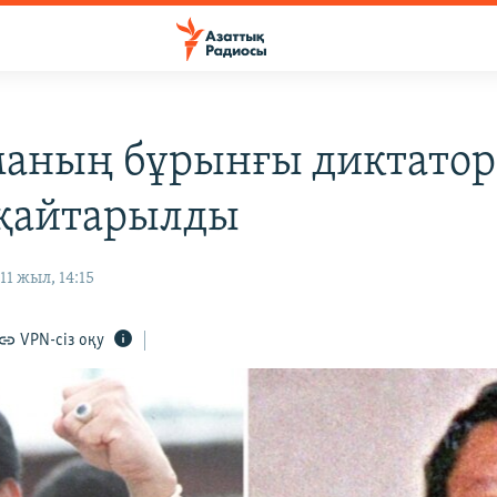
аның бұрынғы диктато
 қайтарылды
11 жыл, 14:15
VPN-сіз оқу