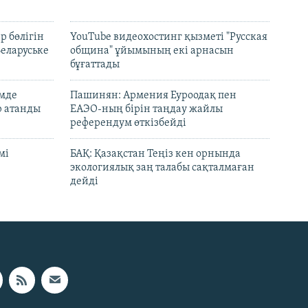
р бөлігін
YouTube видеохостинг қызметі "Русская
Беларуське
община" ұйымының екі арнасын
бұғаттады
емде
Пашинян: Армения Еуроодақ пен
р атанды
ЕАЭО-ның бірін таңдау жайлы
референдум өткізбейді
мі
БАҚ: Қазақстан Теңіз кен орнында
экологиялық заң талабы сақталмаған
дейді