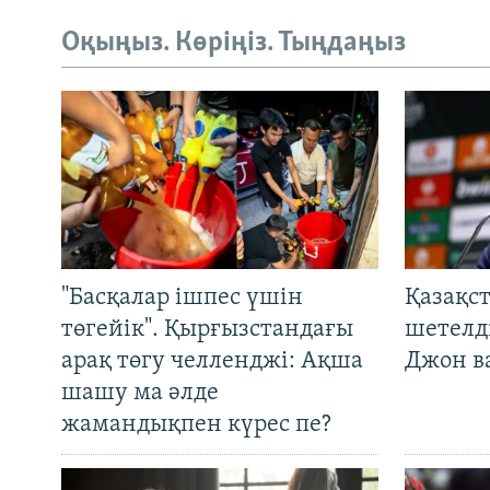
Оқыңыз. Көріңіз. Тыңдаңыз
"Басқалар ішпес үшін
Қазақс
төгейік". Қырғызстандағы
шетелді
арақ төгу челленджі: Ақша
Джон ва
шашу ма әлде
жамандықпен күрес пе?