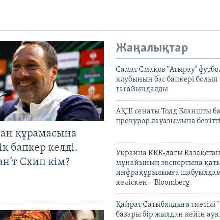
Жаңалықтар
Самат Смақов "Атырау" футбо
клубының бас бапкері болып
тағайындалды
АҚШ сенаты Тодд Бланшты ба
прокурор лауазымына бекітт
тан құрамасына
к бапкер келді.
Украина КҚК-дағы Қазақста
н’т Схип кім?
мұнайының экспортына қаты
инфрақұрылымға шабуылдам
келіскен – Bloomberg
Қайрат Сатыбалдыға тиесілі "
базары бір жылдан кейін ау