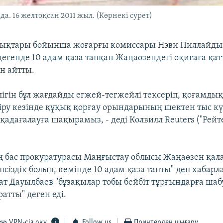
а. 16 желтоқсан 2011 жыл. (Көрнекі сурет)
ықтары бойынша жоғарғы комиссары Нэви Пиллайдың 
дегенде 10 адам қаза тапқан Жаңаөзендегі оқиғаға қа
н айтты.
илігін бұл жағдайды егжей-тегжейлі тексеріп, қоғамдық 
іру кезінде құқық қорғау орындарының шектен тыс к
адағалауға шақырамыз, - деді Колвилл Reuters ("Рейт
 бас прокуратурасы Маңғыстау облысы Жаңаөзен қал
псіздік болып, кемінде 10 адам қаза тапты" деп хабарл
ат Дауылбаев "бұзақылар тобы бейбіт тұрғындарға шаб
ратты" деген еді.
VPN-сіз оқу
Follow us
Принтерден шығару