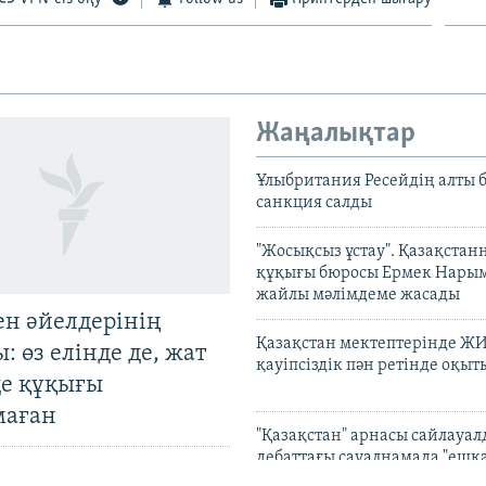
Жаңалықтар
Ұлыбритания Ресейдің алты 
санкция салды
"Жосықсыз ұстау". Қазақста
құқығы бюросы Ермек Нары
жайлы мәлімдеме жасады
ен әйелдерінің
Қазақстан мектептерінде Ж
: өз елінде де, жат
қауіпсіздік пән ретінде оқы
де құқығы
маған
"Қазақстан" арнасы сайлауа
дебаттағы сауалнамада "ешқ
бұрмалау болған жоқ" дейді