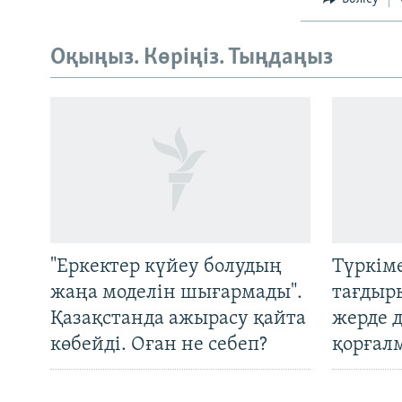
Оқыңыз. Көріңіз. Тыңдаңыз
Русский
ЖАЗЫЛЫҢЫЗ
"Еркектер күйеу болудың
Түркім
жаңа моделін шығармады".
тағдыры
Қазақстанда ажырасу қайта
жерде 
Басқа тілдерде
көбейді. Оған не себеп?
қорғал