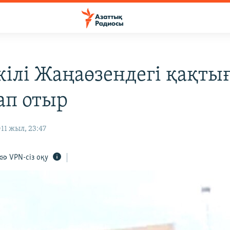
кілі Жаңаөзендегі қақты
ап отыр
11 жыл, 23:47
VPN-сіз оқу