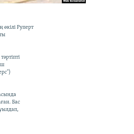
өкілі Руперт
тты
тәртіпті
үш
ерс")
асында
аған. Бас
уылдап,