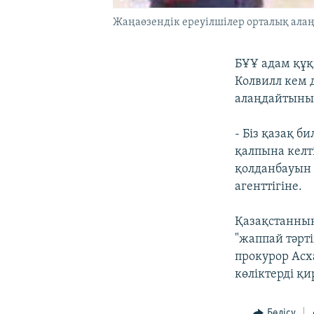
Жаңаөзендік ереуілшілер орталық алаңд
БҰҰ адам құқ
Колвилл кем 
алаңдайтыны
- Біз қазақ б
қалпына келт
қолданбауын қ
агенттігіне.
Қазақстанның
"жаппай тәрті
прокурор Асх
көліктерді қи
Бөлісу