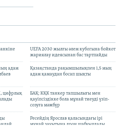
банкіне
UEFA 2030 жылғы әлем кубогына бойкот
жариялау идеясынан бас тартпайды
нның адам
Қазақстанда рақымшылықпен 1,5 мың
мбаев
адам қамаудан босап шықты
И, цифрлық
БАҚ: КҚК танкер тапшылығы мен
тылады
қауіпсіздікке бола мұнай тиеуді үзіп-
созуға мәжбүр
лды
Ресейдің Ярослав қаласындағы ірі
андай
мұнай зауытына дрон шабуылдады