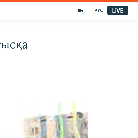
LIVE
РУС
ғысқа