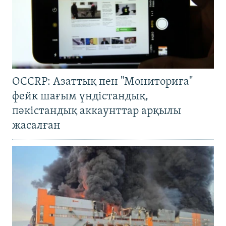
OCCRP: Азаттық пен "Мониториға"
фейк шағым үндістандық,
пәкістандық аккаунттар арқылы
жасалған