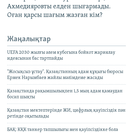
Ахмедияровты елден шығармады.
Оған қарсы шағым жазған кім?
Жаңалықтар
UEFA 2030 жылғы әлем кубогына бойкот жариялау
идеясынан бас тартпайды
"Жосықсыз ұстау". Қазақстанның адам құқығы бюросы
Ермек Нарымбаев жайлы мәлімдеме жасады
Қазақстанда рақымшылықпен 1,5 мың адам қамаудан
босап шықты
Қазақстан мектептерінде ЖИ, цифрлық қауіпсіздік пән
ретінде оқытылады
БАҚ: КҚК танкер тапшылығы мен қауіпсіздікке бола