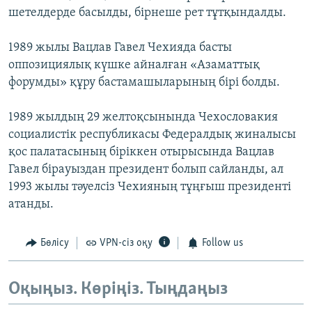
шетелдерде басылды, бірнеше рет тұтқындалды.
1989 жылы Вацлав Гавел Чехияда басты
оппозициялық күшке айналған «Азаматтық
форумды» құру бастамашыларының бірі болды.
1989 жылдың 29 желтоқсынында Чехословакия
социалистік республикасы Федералдық жиналысы
қос палатасының біріккен отырысында Вацлав
Гавел бірауыздан президент болып сайланды, ал
1993 жылы тәуелсіз Чехияның тұңғыш президенті
атанды.
Бөлісу
VPN-сіз оқу
Follow us
Оқыңыз. Көріңіз. Тыңдаңыз