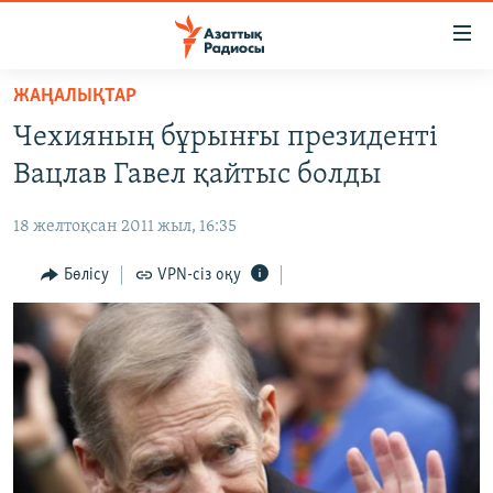
Accessibility
links
Skip
ЖАҢАЛЫҚТАР
to
ЖАҢАЛЫҚТАР
Чехияның бұрынғы президенті
main
САЯСАТ
content
Вацлав Гавел қайтыс болды
AZATTYQTV
Skip
to
18 желтоқсан 2011 жыл, 16:35
ҚАҢТАР ОҚИҒАСЫ
main
АДАМ ҚҰҚЫҚТАРЫ
Бөлісу
VPN-сіз оқу
Navigation
Skip
ӘЛЕУМЕТ
to
ӘЛЕМ
Search
АРНАЙЫ ЖОБАЛАР
Русский