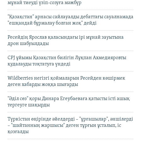
мұнай тиеуді үзіп-созуға мәжбүр
"Қазақстан" арнасы сайлауалды дебаттағы сауалнамада
"ешқандай бұрмалау болған жоқ" дейді
Ресейдің Ярослав қаласындағы ірі мұнай зауытына
дрон шабуылдады
CPJ ұйымы Қазақстан билігін Лұқпан Ахмедияровты
қудалауды тоқтатуға үндеді
Wildberries негізгі қоймаларын Ресейден көшірмек
деген хабарды жоққа шығарды
"Әділ сөз" қоры Динара Егеубаеваға қатысты істі ашық
тергеуге шақырды
Түркістан өңірінде әйелдерді – "ұрғашылар", әншілерді
– "шайтанның жаршысы" деген тұрғын ұсталып, іс
қозғалды