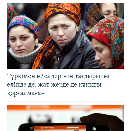
Түркімен әйелдерінің тағдыры: өз
елінде де, жат жерде де құқығы
қорғалмаған