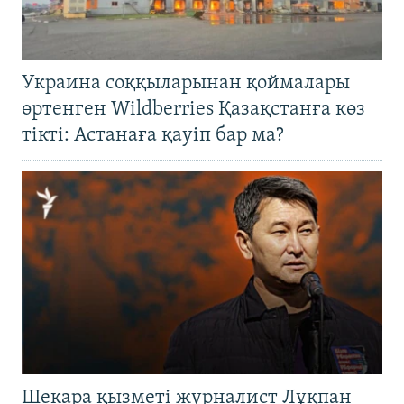
Украина соққыларынан қоймалары
өртенген Wildberries Қазақстанға көз
тікті: Астанаға қауіп бар ма?
Шекара қызметі журналист Лұқпан