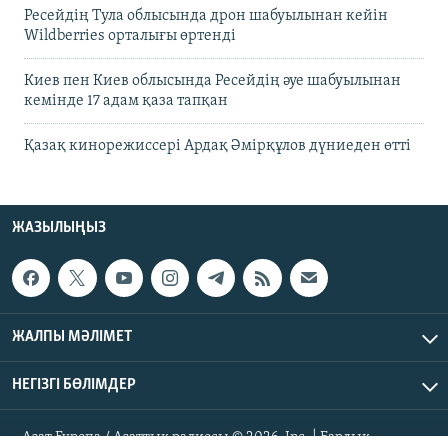
Ресейдің Тула облысында дрон шабуылынан кейін
Wildberries орталығы өртенді
Киев пен Киев облысында Ресейдің әуе шабуылынан
кемінде 17 адам қаза тапқан
Қазақ кинорежиссері Ардақ Әмірқұлов дүниеден өтті
ЖАЗЫЛЫҢЫЗ
ЖАЛПЫ МӘЛІМЕТ
НЕГІЗГІ БӨЛІМДЕР
Азат Еуропа / Азаттық радиосы © 2026, Inc. | Барлық