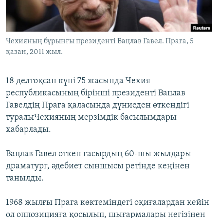
ЖАЗЫЛЫҢЫЗ
Чехияның бұрынғы президенті Вацлав Гавел. Прага, 5
қазан, 2011 жыл.
Басқа тілдерде
18 делтоқсан күні 75 жасында Чехия
республикасының бірінші президенті Вацлав
Гавелдің Прага қаласында дүниеден өткендігі
туралыЧехияның мерзімдік басылымдары
хабарлады.
Вацлав Гавел өткен ғасырдың 60-шы жылдары
драматург, әдебиет сыншысы ретінде кеңінен
танылды.
1968 жылғы Прага көктеміндегі оқиғалардан кейін
ол оппозицияға қосылып, шығармалары негізінен