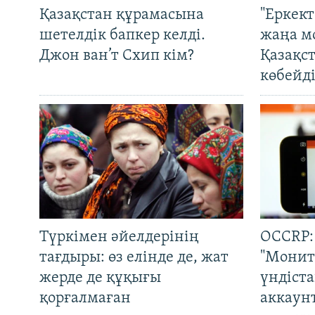
Қазақстан құрамасына
"Еркек
шетелдік бапкер келді.
жаңа м
Джон ван’т Схип кім?
Қазақс
көбейді
Түркімен әйелдерінің
OCCRP:
тағдыры: өз елінде де, жат
"Монит
жерде де құқығы
үндіст
қорғалмаған
аккаун