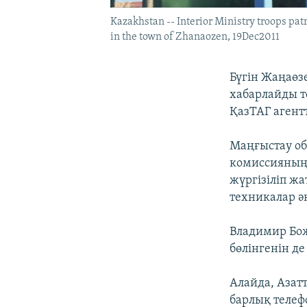
Kazakhstan -- Interior Ministry troops pat
in the town of Zhanaozen, 19Dec2011
Бүгін Жаңаөз
хабарлайды т
ҚазТАГ агентт
Маңғыстау об
комиссияның
жүргізіліп ж
техникалар әк
Владимир Бож
бөлінгенін де 
Алайда, Азат
барлық телеф