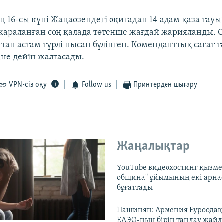
 16-сы күні Жаңаөзендегі оқиғадан 14 адам қаза тауы
 жараланған соң қалада төтенше жағдай жарияланды. 
тан астам түрлі нысан бүлінген. Коменданттық сағат тә
іне дейін жалғасады.
VPN-сіз оқу
Follow us
Принтерден шығару
Жаңалықтар
YouTube видеохостинг қызмет
община" ұйымының екі арн
бұғаттады
Пашинян: Армения Еуроодақ
ЕАЭО-ның бірін таңдау жай