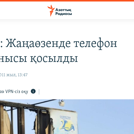
: Жаңаөзенде телефон
нысы қосылды
11 жыл, 13:47
VPN-сіз оқу