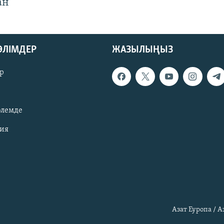
ан
БӨЛІМДЕР
ЖАЗЫЛЫҢЫЗ
р
әлемде
зия
Азат Еуропа / 