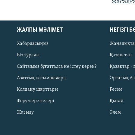
жасалғ
ЖАЛПЫ МӘЛІМЕТ
НЕГІЗГІ 
Хабарласыңыз
Жаңалықта
Біз туралы
Қазақстан
Русский
Сайтымыз бұғатталса не істеу керек?
Қазақтар - 
Азаттық қосымшалары
Орталық А
ЖАЗЫЛЫҢЫЗ
Қолдану шарттары
Ресей
Форум ережелері
Қытай
Жазылу
Әлем
Басқа тілдерде