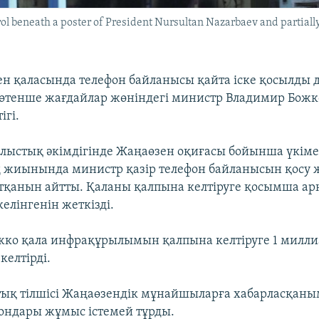
rol beneath a poster of President Nursultan Nazarbaev and partiall
ен қаласында телефон байланысы қайта іске қосылды 
өтенше жағдайлар жөніндегі министр Владимир Божко
ігі.
лыстық әкімдігінде Жаңаөзен оқиғасы бойынша үкіме
 жиынында министр қазір телефон байланысын қосу
атқанын айтты. Қаланы қалпына келтіруге қосымша а
елінгенін жеткізді.
ко қала инфрақұрылымын қалпына келтіруге 1 милли
келтірді.
тық тілшісі Жаңаөзендік мұнайшыларға хабарласқаны
ондары жұмыс істемей тұрды.