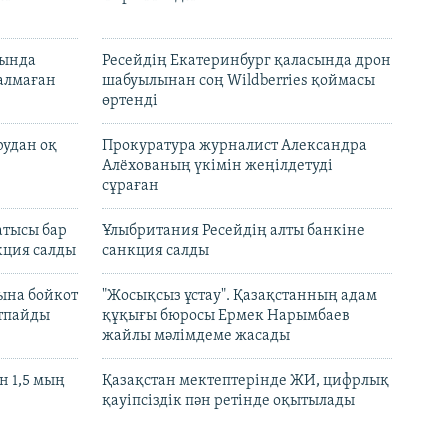
нында
Ресейдің Екатеринбург қаласында дрон
талмаған
шабуылынан соң Wildberries қоймасы
өртенді
рудан оқ
Прокуратура журналист Александра
Алёхованың үкімін жеңілдетуді
сұраған
атысы бар
Ұлыбритания Ресейдің алты банкіне
кция салды
санкция салды
ына бойкот
"Жосықсыз ұстау". Қазақстанның адам
ртпайды
құқығы бюросы Ермек Нарымбаев
жайлы мәлімдеме жасады
 1,5 мың
Қазақстан мектептерінде ЖИ, цифрлық
қауіпсіздік пән ретінде оқытылады