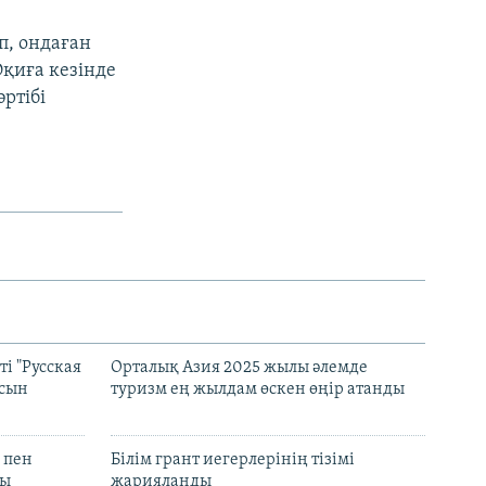
п, ондаған
Оқиға кезінде
ртібі
і "Русская
Орталық Азия 2025 жылы әлемде
асын
туризм ең жылдам өскен өңір атанды
 пен
Білім грант иегерлерінің тізімі
лы
жарияланды