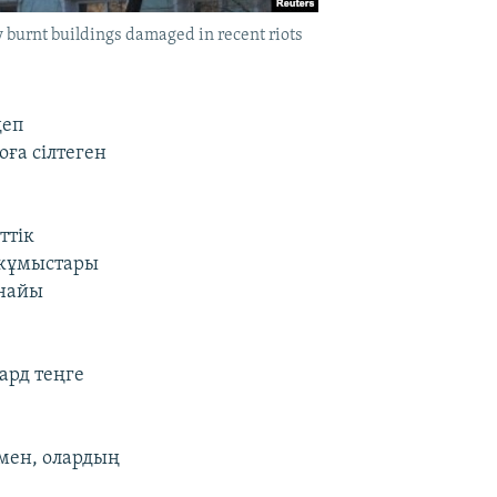
y burnt buildings damaged in recent riots
деп
ға сілтеген
ттік
 жұмыстары
рнайы
ард теңге
мен, олардың