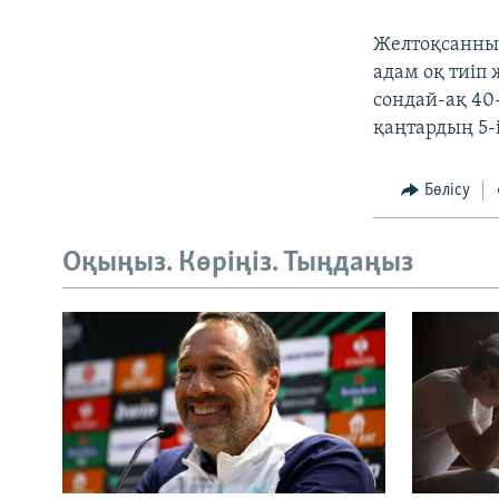
Желтоқсанның
адам оқ тиіп
сондай-ақ 40-
қаңтардың 5-
Бөлісу
Оқыңыз. Көріңіз. Тыңдаңыз