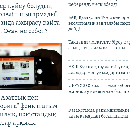
референдум өткізбейді
тер күйеу болудың
оделін шығармады".
БАҚ: Қазақстан Теңіз кен ор
танда ажырасу қайта
экологиялық заң талабы сақ
дейді
. Оған не себеп?
Таиландта мектепте біреу қа
атып, алты адам қаза тапты
АҚШ Кубаға қару жеткізуге қ
адамдар мен ұйымдарға сан
UEFA 2030 жылғы әлем кубог
жариялау идеясынан бас та
 Азаттық пен
ориға" фейк шағым
Қазақстанда рақымшылықпен
андық, пәкістандық
адам қамаудан босап шықты
ттар арқылы