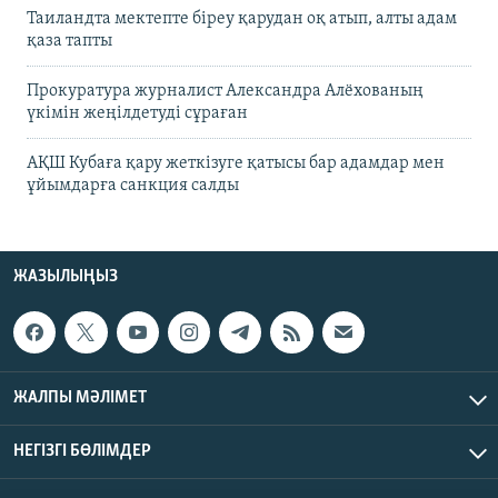
Таиландта мектепте біреу қарудан оқ атып, алты адам
қаза тапты
Прокуратура журналист Александра Алёхованың
үкімін жеңілдетуді сұраған
АҚШ Кубаға қару жеткізуге қатысы бар адамдар мен
ұйымдарға санкция салды
ЖАЗЫЛЫҢЫЗ
ЖАЛПЫ МӘЛІМЕТ
НЕГІЗГІ БӨЛІМДЕР