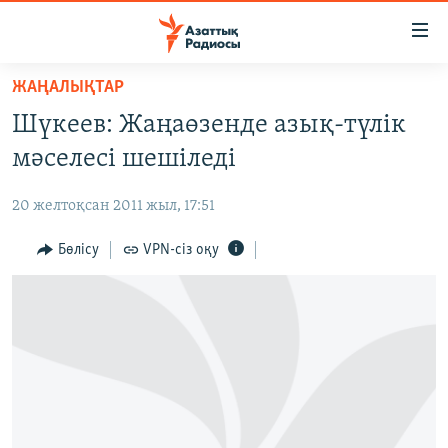
Accessibility
links
Skip
ЖАҢАЛЫҚТАР
to
ЖАҢАЛЫҚТАР
Шүкеев: Жаңаөзенде азық-түлік
main
САЯСАТ
content
мәселесі шешіледі
AZATTYQTV
Skip
to
20 желтоқсан 2011 жыл, 17:51
ҚАҢТАР ОҚИҒАСЫ
main
АДАМ ҚҰҚЫҚТАРЫ
Бөлісу
VPN-сіз оқу
Navigation
Skip
ӘЛЕУМЕТ
to
ӘЛЕМ
Search
АРНАЙЫ ЖОБАЛАР
Русский