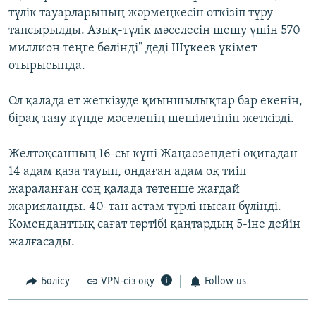
түлік тауарларының жәрмеңкесін өткізіп тұру
тапсырылды. Азық-түлік мәселесін шешу үшін 570
миллион теңге бөлінді" деді Шүкеев үкімет
отырысында.
Ол қалада ет жеткізуде қиыншылықтар бар екенін,
бірақ таяу күнде мәселенің шешілетінін жеткізді.
Желтоқсанның 16-сы күні Жаңаөзендегі оқиғадан
14 адам қаза тауып, ондаған адам оқ тиіп
жараланған соң қалада төтенше жағдай
жарияланды. 40-тан астам түрлі нысан бүлінді.
Коменданттық сағат тәртібі қаңтардың 5-іне дейін
жалғасады.
Бөлісу
VPN-сіз оқу
Follow us