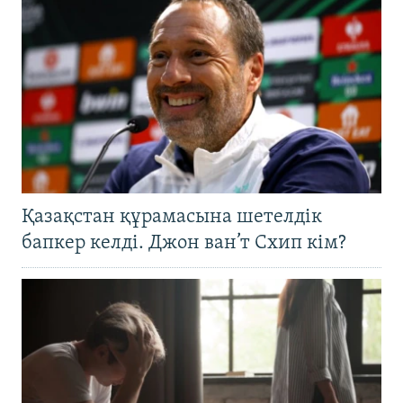
Қазақстан құрамасына шетелдік
бапкер келді. Джон ван’т Схип кім?