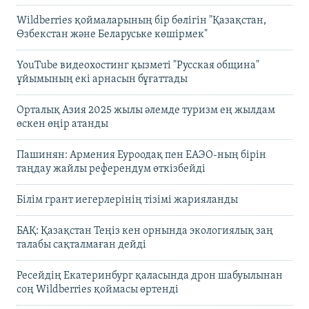
Wildberries қоймаларының бір бөлігін "Қазақстан,
Өзбекстан және Беларуське көшірмек"
YouTube видеохостинг қызметі "Русская община"
ұйымының екі арнасын бұғаттады
Орталық Азия 2025 жылы әлемде туризм ең жылдам
өскен өңір атанды
Пашинян: Армения Еуроодақ пен ЕАЭО-ның бірін
таңдау жайлы референдум өткізбейді
Білім грант иегерлерінің тізімі жарияланды
БАҚ: Қазақстан Теңіз кен орнында экологиялық заң
талабы сақталмаған дейді
Ресейдің Екатеринбург қаласында дрон шабуылынан
соң Wildberries қоймасы өртенді