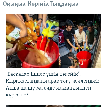
Оқыңыз. Көріңіз. Тыңдаңыз
"Басқалар ішпес үшін төгейік".
Қырғызстандағы арақ төгу челленджі:
Ақша шашу ма әлде жамандықпен
күрес пе?