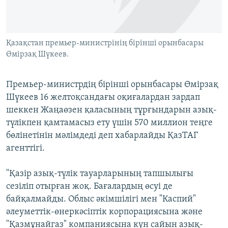
ЖАЗЫЛЫҢЫЗ
Қазақстан премьер-министрінің бірінші орынбасары
Өмірзақ Шүкеев.
Басқа тілдерде
Премьер-министрдің бірінші орынбасары Өмірзақ
Шүкеев 16 желтоқсандағы оқиғалардан зардап
шеккен Жаңаөзен қаласының тұрғындарын азық-
түлікпен қамтамасыз ету үшін 570 миллион теңге
бөлінетінін мәлімдеді деп хабарлайды ҚазТАГ
агенттігі.
"Қазір азық-түлік тауарларының тапшылығы
сезіліп отырған жоқ. Бағалардың өсуі де
байқалмайды. Облыс әкімшілігі мен "Каспий"
әлеуметтік-өнеркәсіптік корпорациясына және
"Қазмұнайгаз" компаниясына күн сайын азық-