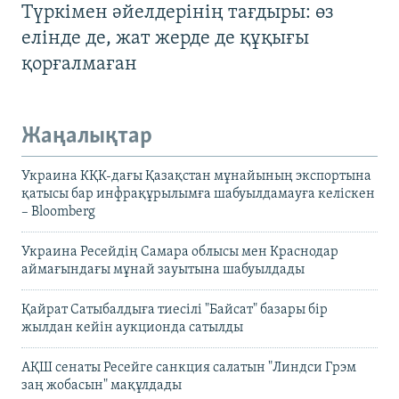
Түркімен әйелдерінің тағдыры: өз
елінде де, жат жерде де құқығы
қорғалмаған
Жаңалықтар
Украина КҚК-дағы Қазақстан мұнайының экспортына
қатысы бар инфрақұрылымға шабуылдамауға келіскен
– Bloomberg
Украина Ресейдің Самара облысы мен Краснодар
аймағындағы мұнай зауытына шабуылдады
Қайрат Сатыбалдыға тиесілі "Байсат" базары бір
жылдан кейін аукционда сатылды
АҚШ сенаты Ресейге санкция салатын "Линдси Грэм
заң жобасын" мақұлдады