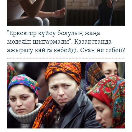
"Еркектер күйеу болудың жаңа
моделін шығармады". Қазақстанда
ажырасу қайта көбейді. Оған не себеп?