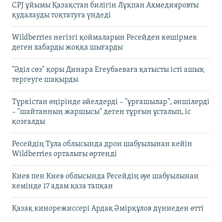
CPJ ұйымы Қазақстан билігін Лұқпан Ахмедияровты
қудалауды тоқтатуға үндеді
Wildberries негізгі қоймаларын Ресейден көшірмек
деген хабарды жоққа шығарды
"Әділ сөз" қоры Динара Егеубаеваға қатысты істі ашық
тергеуге шақырды
Түркістан өңірінде әйелдерді – "ұрғашылар", әншілерді
– "шайтанның жаршысы" деген тұрғын ұсталып, іс
қозғалды
Ресейдің Тула облысында дрон шабуылынан кейін
Wildberries орталығы өртенді
Киев пен Киев облысында Ресейдің әуе шабуылынан
кемінде 17 адам қаза тапқан
Қазақ кинорежиссері Ардақ Әмірқұлов дүниеден өтті