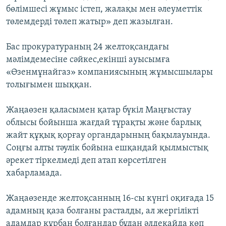
бөлімшесі жұмыс істеп, жалақы мен әлеуметтік
төлемдерді төлеп жатыр» деп жазылған.
Бас прокуратураның 24 желтоқсандағы
мәлімдемесіне сәйкес,екінші ауысымға
«Өзенмұнайгаз» компаниясының жұмысшылары
толығымен шыққан.
Жаңаөзен қаласымен қатар бүкіл Маңғыстау
облысы бойынша жағдай тұрақты және барлық
жайт құқық қорғау органдарының бақылауында.
Соңғы алты тәулік бойына ешқандай қылмыстық
әрекет тіркелмеді деп атап көрсетілген
хабарламада.
Жаңаөзенде желтоқсанның 16-сы күнгі оқиғада 15
адамның қаза болғаны расталды, ал жергілікті
адамдар құрбан болғандар бұдан әлдеқайда көп