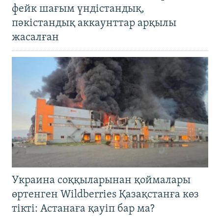
фейк шағым үндістандық,
пәкістандық аккаунттар арқылы
жасалған
Украина соққыларынан қоймалары
өртенген Wildberries Қазақстанға көз
тікті: Астанаға қауіп бар ма?