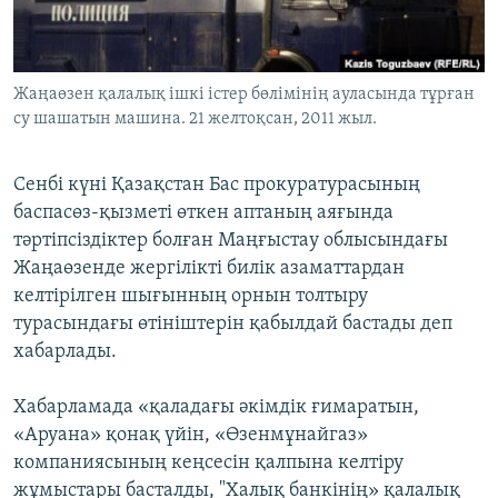
ЖАЗЫЛЫҢЫЗ
Жаңаөзен қалалық ішкі істер бөлімінің ауласында тұрған
су шашатын машина. 21 желтоқсан, 2011 жыл.
Басқа тілдерде
Сенбі күні Қазақстан Бас прокуратурасының
баспасөз-қызметі өткен аптаның аяғында
тәртіпсіздіктер болған Маңғыстау облысындағы
Жаңаөзенде жергілікті билік азаматтардан
келтірілген шығынның орнын толтыру
турасындағы өтініштерін қабылдай бастады деп
хабарлады.
Хабарламада «қаладағы әкімдік ғимаратын,
«Аруана» қонақ үйін, «Өзенмұнайгаз»
компаниясының кеңсесін қалпына келтіру
жұмыстары басталды, "Халық банкінің» қалалық