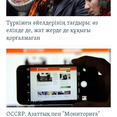
Түркімен әйелдерінің тағдыры: өз
елінде де, жат жерде де құқығы
қорғалмаған
OCCRP: Азаттық пен "Мониториға"