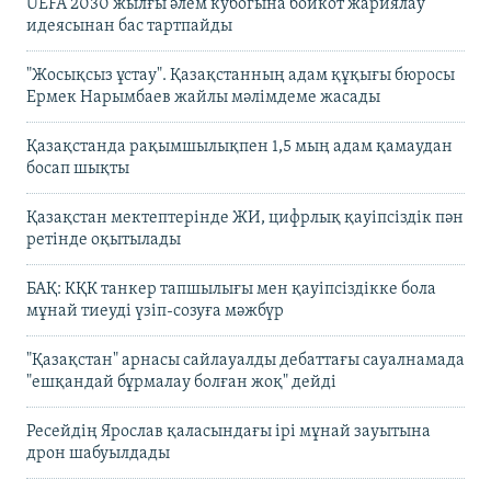
UEFA 2030 жылғы әлем кубогына бойкот жариялау
идеясынан бас тартпайды
"Жосықсыз ұстау". Қазақстанның адам құқығы бюросы
Ермек Нарымбаев жайлы мәлімдеме жасады
Қазақстанда рақымшылықпен 1,5 мың адам қамаудан
босап шықты
Қазақстан мектептерінде ЖИ, цифрлық қауіпсіздік пән
ретінде оқытылады
БАҚ: КҚК танкер тапшылығы мен қауіпсіздікке бола
мұнай тиеуді үзіп-созуға мәжбүр
"Қазақстан" арнасы сайлауалды дебаттағы сауалнамада
"ешқандай бұрмалау болған жоқ" дейді
Ресейдің Ярослав қаласындағы ірі мұнай зауытына
дрон шабуылдады