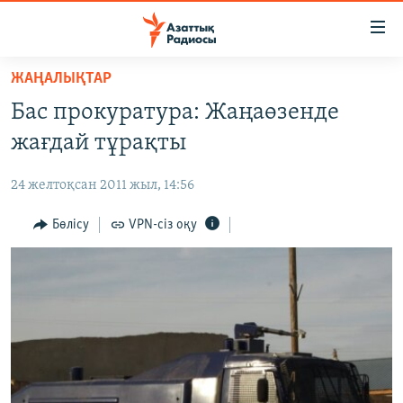
Accessibility
links
Skip
ЖАҢАЛЫҚТАР
to
ЖАҢАЛЫҚТАР
Бас прокуратура: Жаңаөзенде
main
САЯСАТ
content
жағдай тұрақты
AZATTYQTV
Skip
to
24 желтоқсан 2011 жыл, 14:56
ҚАҢТАР ОҚИҒАСЫ
main
АДАМ ҚҰҚЫҚТАРЫ
Бөлісу
VPN-сіз оқу
Navigation
Skip
ӘЛЕУМЕТ
to
ӘЛЕМ
Search
АРНАЙЫ ЖОБАЛАР
Русский