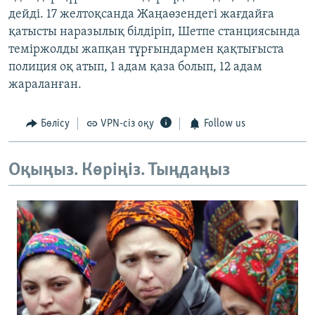
дейді. 17 желтоқсанда Жаңаөзендегі жағдайға
қатысты наразылық білдіріп, Шетпе станциясында
теміржолды жапқан тұрғындармен қақтығыста
полиция оқ атып, 1 адам қаза болып, 12 адам
жараланған.
Бөлісу
VPN-сіз оқу
Follow us
Оқыңыз. Көріңіз. Тыңдаңыз