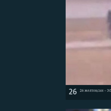
26
26 желтоқсан – 3