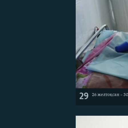
29
26 желтоқсан – 3