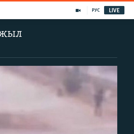
LIVE
РУС
 жыл