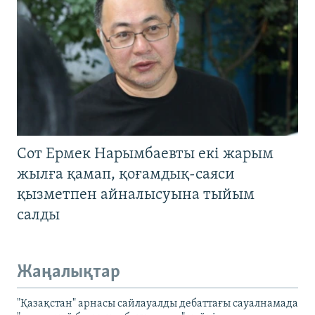
Сот Ермек Нарымбаевты екі жарым
жылға қамап, қоғамдық-саяси
қызметпен айналысуына тыйым
салды
Жаңалықтар
"Қазақстан" арнасы сайлауалды дебаттағы сауалнамада