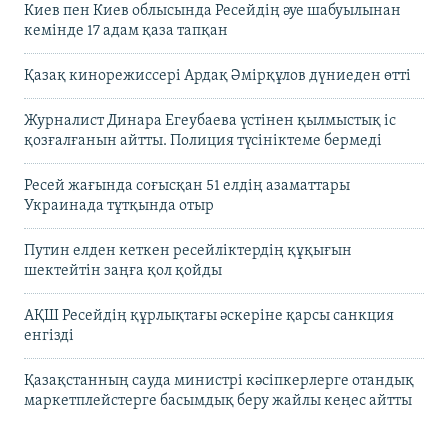
Киев пен Киев облысында Ресейдің әуе шабуылынан
кемінде 17 адам қаза тапқан
Қазақ кинорежиссері Ардақ Әмірқұлов дүниеден өтті
Журналист Динара Егеубаева үстінен қылмыстық іс
қозғалғанын айтты. Полиция түсініктеме бермеді
Ресей жағында соғысқан 51 елдің азаматтары
Украинада тұтқында отыр
Путин елден кеткен ресейліктердің құқығын
шектейтін заңға қол қойды
АҚШ Ресейдің құрлықтағы әскеріне қарсы санкция
енгізді
Қазақстанның сауда министрі кәсіпкерлерге отандық
маркетплейстерге басымдық беру жайлы кеңес айтты