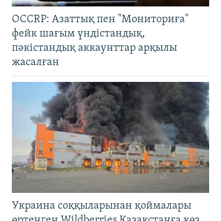
OCCRP: Азаттық пен "Мониториға"
фейк шағым үндістандық,
пәкістандық аккаунттар арқылы
жасалған
Украина соққыларынан қоймалары
өртенген Wildberries Қазақстанға көз