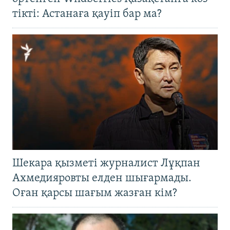
тікті: Астанаға қауіп бар ма?
Шекара қызметі журналист Лұқпан
Ахмедияровты елден шығармады.
Оған қарсы шағым жазған кім?