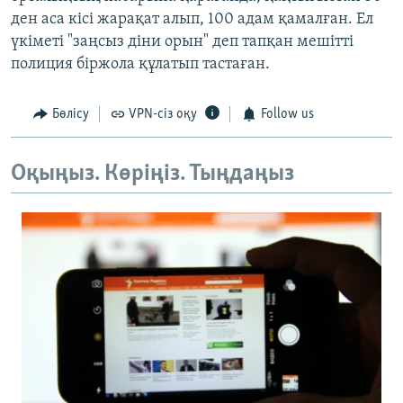
ден аса кісі жарақат алып, 100 адам қамалған. Ел
үкіметі "заңсыз діни орын" деп тапқан мешітті
полиция біржола құлатып тастаған.
Бөлісу
VPN-сіз оқу
Follow us
Оқыңыз. Көріңіз. Тыңдаңыз