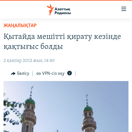
Accessibility
links
Skip
ЖАҢАЛЫҚТАР
to
ЖАҢАЛЫҚТАР
Қытайда мешітті қирату кезінде
main
САЯСАТ
content
қақтығыс болды
AZATTYQTV
Skip
to
2 қаңтар 2012 жыл, 14:40
ҚАҢТАР ОҚИҒАСЫ
main
АДАМ ҚҰҚЫҚТАРЫ
Бөлісу
VPN-сіз оқу
Navigation
Skip
ӘЛЕУМЕТ
to
ӘЛЕМ
Search
АРНАЙЫ ЖОБАЛАР
Русский