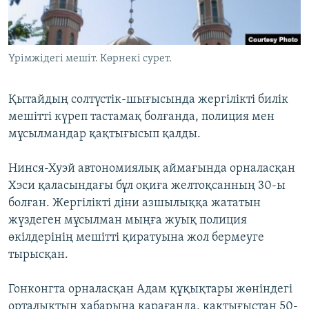
ЖАЗЫЛЫҢЫЗ
Үрімжідегі мешіт. Көрнекі сурет.
Басқа тілдерде
Қытайдың солтүстік-шығысында жергілікті билік
мешітті күреп тастамақ болғанда, полиция мен
мұсылмандар қақтығысып қалды.
Нинся-Хуэй автономиялық аймағында орналасқан
Хэси қаласындағы бұл оқиға желтоқсанның 30-ы
болған. Жергілікті діни азшылыққа жататын
жүздеген мұсылман мыңға жуық полиция
өкілдерінің мешітті қиратуына жол бермеуге
тырысқан.
Гонконгта орналасқан Адам құқықтары жөніндегі
орталықтың хабарына қарағанда, қақтығыстан 50-