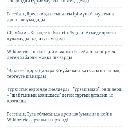
"ешқандай бұрмалау болған жоқ" дейді
Ресейдің Ярослав қаласындағы ірі мұнай зауытына
дрон шабуылдады
CPJ ұйымы Қазақстан билігін Лұқпан Ахмедияровты
қудалауды тоқтатуға үндеді
Wildberries негізгі қоймаларын Ресейден көшірмек
деген хабарды жоққа шығарды
"Әділ сөз" қоры Динара Егеубаеваға қатысты істі ашық
тергеуге шақырды
Түркістан өңірінде әйелдерді – "ұрғашылар", әншілерді
– "шайтанның азаншысы" деген тұрғын ұсталып, іс
қозғалды
Ресейдің Тула облысында дрон шабуылынан кейін
Wildberries орталығы өртенді