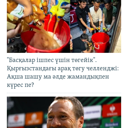
"Басқалар ішпес үшін төгейік".
Қырғызстандағы арақ төгу челленджі:
Ақша шашу ма әлде жамандықпен
күрес пе?