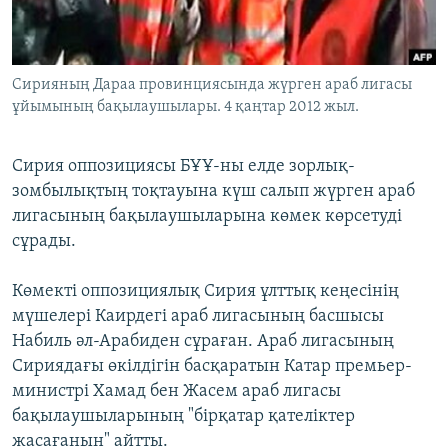
ЖАЗЫЛЫҢЫЗ
Сирияның Дараа провинциясында жүрген араб лигасы
ұйымының бақылаушылары. 4 қаңтар 2012 жыл.
Басқа тілдерде
Сирия оппозициясы БҰҰ-ны елде зорлық-
зомбылықтың тоқтауына күш салып жүрген араб
лигасының бақылаушыларына көмек көрсетуді
сұрады.
Көмекті оппозициялық Сирия ұлттық кеңесінің
мүшелері Каирдегі араб лигасының басшысы
Набиль әл-Арабиден сұраған. Араб лигасының
Сириядағы өкілдігін басқаратын Катар премьер-
министрі Хамад бен Жасем араб лигасы
бақылаушыларының "бірқатар қателіктер
жасағанын" айтты.