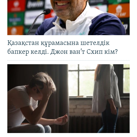
Қазақстан құрамасына шетелдік
бапкер келді. Джон ван’т Схип кім?