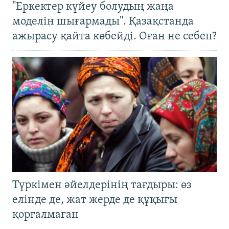
"Еркектер күйеу болудың жаңа
моделін шығармады". Қазақстанда
ажырасу қайта көбейді. Оған не себеп?
Түркімен әйелдерінің тағдыры: өз
елінде де, жат жерде де құқығы
қорғалмаған