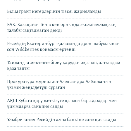
Білім грант иегерлерінің тізімі жарияланды
БАҚ: Қазақстан Теңіз кен орнында экологиялық заң
талабы сақталмаған дейді
Ресейдің Екатеринбург қаласында дрон шабуылынан
соң Wildberries қоймасы өртенді
Таиландта мектепте біреу қарудан оқ атып, алты адам
қаза тапты
Прокуратура журналист Александра Алёхованың
үкімін жеңілдетуді сұраған
АҚШ Кубаға қару жеткізуге қатысы бар адамдар мен
ұйымдарға санкция салды
Ұлыбритания Ресейдің алты банкіне санкция салды