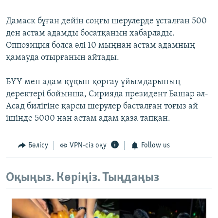
Дамаск бұған дейін соңғы шерулерде ұсталған 500
ден астам адамды босатқанын хабарлады.
Оппозиция болса әлі 10 мыңнан астам адамның
қамауда отырғанын айтады.
БҰҰ мен адам құқын қорғау ұйымдарының
деректері бойынша, Сирияда президент Башар әл-
Асад билігіне қарсы шерулер басталған тоғыз ай
ішінде 5000 нан астам адам қаза тапқан.
Бөлісу
VPN-сіз оқу
Follow us
Оқыңыз. Көріңіз. Тыңдаңыз