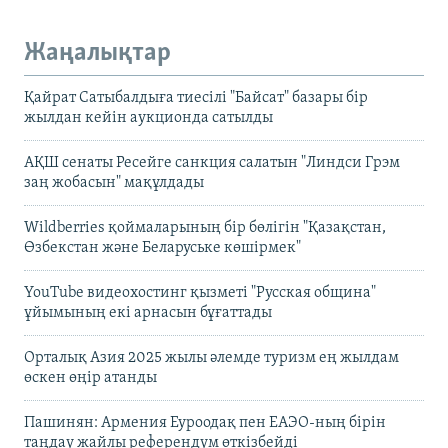
Жаңалықтар
Қайрат Сатыбалдыға тиесілі "Байсат" базары бір
жылдан кейін аукционда сатылды
АҚШ сенаты Ресейге санкция салатын "Линдси Грэм
заң жобасын" мақұлдады
Wildberries қоймаларының бір бөлігін "Қазақстан,
Өзбекстан және Беларуське көшірмек"
YouTube видеохостинг қызметі "Русская община"
ұйымының екі арнасын бұғаттады
Орталық Азия 2025 жылы әлемде туризм ең жылдам
өскен өңір атанды
Пашинян: Армения Еуроодақ пен ЕАЭО-ның бірін
таңдау жайлы референдум өткізбейді