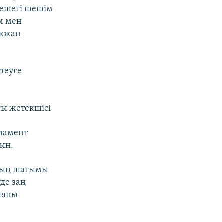
 Кешегі шешім
м мен
ікжан
стеуге
ы жетекшісі
рламент
тын.
аның шағымы
де заң
ияны