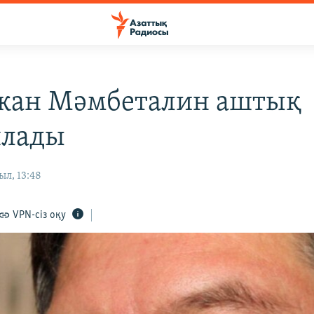
жан Мәмбеталин аштық
ялады
ыл, 13:48
VPN-сіз оқу