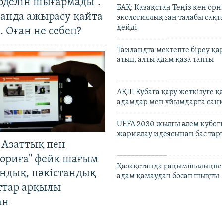
оделін шығармады".
БАҚ: Қазақстан Теңіз кен ор
танда ажырасу қайта
экологиялық заң талабы сақ
дейді
. Оған не себеп?
Таиландта мектепте біреу қа
атып, алты адам қаза тапты
АҚШ Кубаға қару жеткізуге қ
адамдар мен ұйымдарға сан
UEFA 2030 жылғы әлем кубог
жариялау идеясынан бас та
 Азаттық пен
ориға" фейк шағым
Қазақстанда рақымшылықпен
андық, пәкістандық
адам қамаудан босап шықты
ттар арқылы
ан