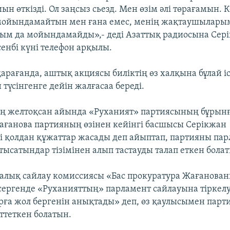
ын өткізді. Ол заңсыз сьезд. Мен өзім әлі төрағамын.
 мойындамайтын мен ғана емес, менің жақтаушылары
ым да мойындамайды»,- деді Азаттық радиосына Сер
енбі күні телефон арқылы.
арағанда, аштық акциясы биліктің өз халқына бұлай і
түсінгенге дейін жалғасаа береді.
ң желтоқсан айында «Руханият» партиясының бұрынғ
анова партияның өзінен кейінгі басшысы Серікжан
 қолдан құжаттар жасады деп айыптап, партияны па
тысатындар тізімінен алып тастауды талап еткен бола
алық сайлау комиссиясы «Бас прокуратура Жағанов
ергенде «Руханияттың» парламент сайлауына тіркелу
ға жол бергенін анықтады» деп, өз қаулысымен парт
ттеткен болатын.