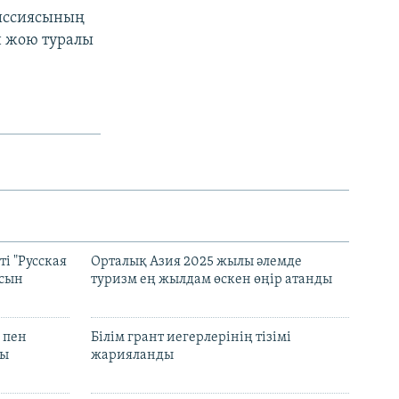
миссиясының
н жою туралы
і "Русская
Орталық Азия 2025 жылы әлемде
асын
туризм ең жылдам өскен өңір атанды
 пен
Білім грант иегерлерінің тізімі
лы
жарияланды