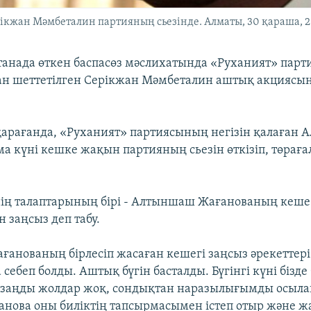
кжан Мәмбеталин партияның сьезінде. Алматы, 30 қараша, 2
станада өткен баспасөз мәслихатында «Руханият» пар
н шеттетілген Серікжан Мәмбеталин аштық акциясын
қарағанда, «Руханият» партиясының негізін қалаған
а күні кешке жақын партияның сьезін өткізіп, төрағ
ң талаптарының бірі - Алтыншаш Жағанованың кеше
н заңсыз деп табу.
ағанованың бірлесіп жасаған кешегі заңсыз әрекеттер
ебеп болды. Аштық бүгін басталды. Бүгінгі күні бізде
 заңды жолдар жоқ, сондықтан наразылығымды осыла
ғанова оны биліктің тапсырмасымен істеп отыр және 