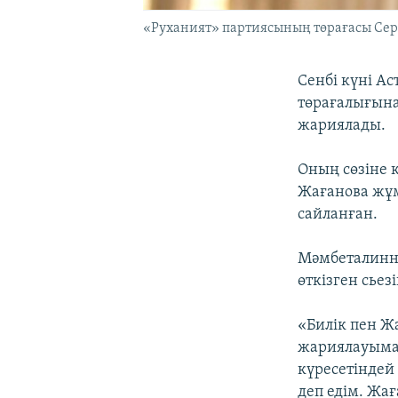
«Руханият» партиясының төрағасы Сері
Сенбі күні А
төрағалығына
жариялады.
Оның сөзіне 
Жағанова жұм
сайланған.
Мәмбеталинні
өткізген сьезі
«Билік пен Ж
жариялауыма с
күресетіндей
деп едім. Жа