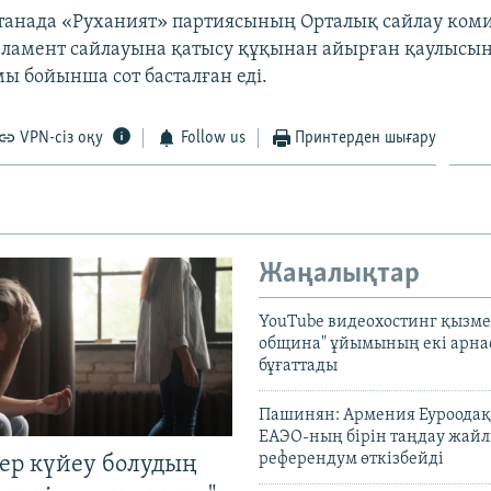
танада «Руханият» партиясының Орталық сайлау ко
ламент сайлауына қатысу құқынан айырған қаулысы
ы бойынша сот басталған еді.
VPN-сіз оқу
Follow us
Принтерден шығару
Жаңалықтар
YouTube видеохостинг қызмет
община" ұйымының екі арн
бұғаттады
Пашинян: Армения Еуроодақ
ЕАЭО-ның бірін таңдау жай
референдум өткізбейді
тер күйеу болудың