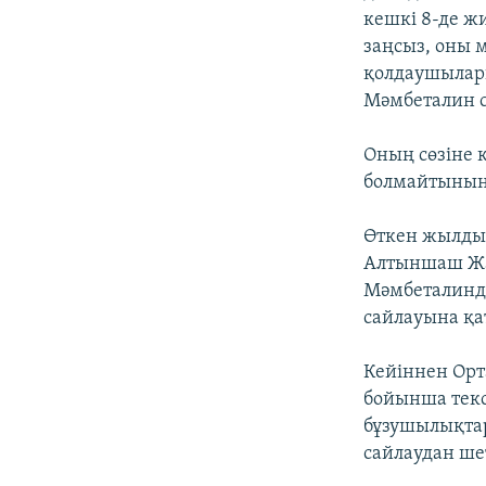
кешкі 8-де жи
заңсыз, оны
қолдаушылар
Мәмбеталин с
Оның сөзіне қ
болмайтынын 
Өткен жылды
Алтыншаш Жағ
Мәмбеталинді
сайлауына қа
Кейіннен Орт
бойынша текс
бұзушылықтар
сайлаудан ше