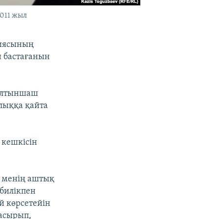
011 жыл
тиясының
 бастағанын
 Алтыншаш
алыққа қайта
 кешкісін
і менің аштық
 билікпен
й көрсетейін
жасырып,