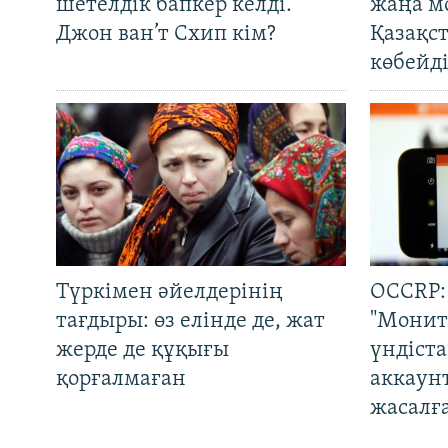
шетелдік бапкер келді.
жаңа м
Джон ван’т Схип кім?
Қазақс
көбейді
Түркімен әйелдерінің
OCCRP:
тағдыры: өз елінде де, жат
"Монит
жерде де құқығы
үндіст
қорғалмаған
аккаун
жасалғ