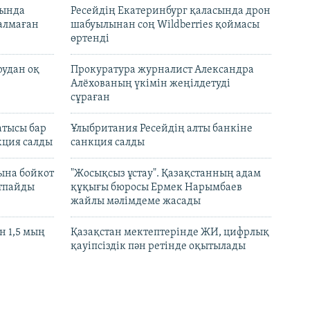
нында
Ресейдің Екатеринбург қаласында дрон
талмаған
шабуылынан соң Wildberries қоймасы
өртенді
рудан оқ
Прокуратура журналист Александра
Алёхованың үкімін жеңілдетуді
сұраған
атысы бар
Ұлыбритания Ресейдің алты банкіне
кция салды
санкция салды
ына бойкот
"Жосықсыз ұстау". Қазақстанның адам
ртпайды
құқығы бюросы Ермек Нарымбаев
жайлы мәлімдеме жасады
 1,5 мың
Қазақстан мектептерінде ЖИ, цифрлық
қауіпсіздік пән ретінде оқытылады