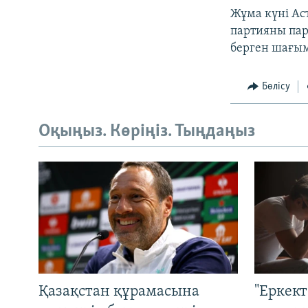
Жұма күні Ас
партияны пар
берген шағым
Бөлісу
Оқыңыз. Көріңіз. Тыңдаңыз
Қазақстан құрамасына
"Еркек