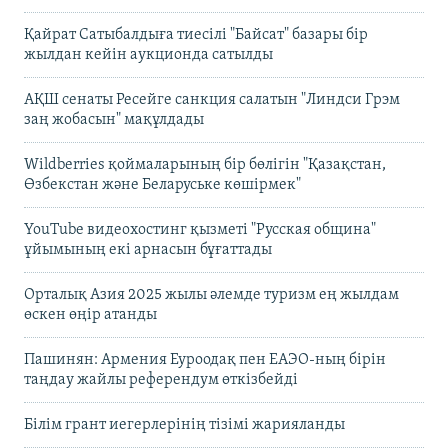
Қайрат Сатыбалдыға тиесілі "Байсат" базары бір
жылдан кейін аукционда сатылды
АҚШ сенаты Ресейге санкция салатын "Линдси Грэм
заң жобасын" мақұлдады
Wildberries қоймаларының бір бөлігін "Қазақстан,
Өзбекстан және Беларуське көшірмек"
YouTube видеохостинг қызметі "Русская община"
ұйымының екі арнасын бұғаттады
Орталық Азия 2025 жылы әлемде туризм ең жылдам
өскен өңір атанды
Пашинян: Армения Еуроодақ пен ЕАЭО-ның бірін
таңдау жайлы референдум өткізбейді
Білім грант иегерлерінің тізімі жарияланды