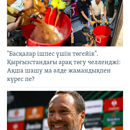
"Басқалар ішпес үшін төгейік".
Қырғызстандағы арақ төгу челленджі:
Ақша шашу ма әлде жамандықпен
күрес пе?