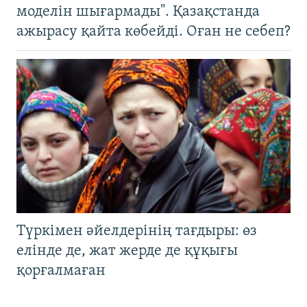
моделін шығармады". Қазақстанда
ажырасу қайта көбейді. Оған не себеп?
Түркімен әйелдерінің тағдыры: өз
елінде де, жат жерде де құқығы
қорғалмаған