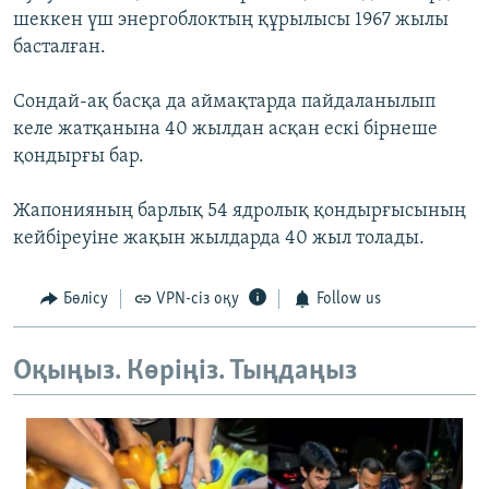
шеккен үш энергоблоктың құрылысы 1967 жылы
басталған.
Сондай-ақ басқа да аймақтарда пайдаланылып
келе жатқанына 40 жылдан асқан ескі бірнеше
қондырғы бар.
Жапонияның барлық 54 ядролық қондырғысының
кейбіреуіне жақын жылдарда 40 жыл толады.
Бөлісу
VPN-сіз оқу
Follow us
Оқыңыз. Көріңіз. Тыңдаңыз