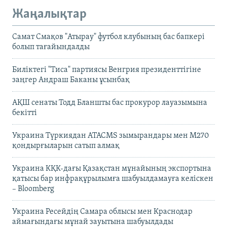
Жаңалықтар
Самат Смақов "Атырау" футбол клубының бас бапкері
болып тағайындалды
Биліктегі "Тиса" партиясы Венгрия президенттігіне
заңгер Андраш Баканы ұсынбақ
АҚШ сенаты Тодд Бланшты бас прокурор лауазымына
бекітті
Украина Түркиядан ATACMS зымырандары мен M270
қондырғыларын сатып алмақ
Украина КҚК-дағы Қазақстан мұнайының экспортына
қатысы бар инфрақұрылымға шабуылдамауға келіскен
– Bloomberg
Украина Ресейдің Самара облысы мен Краснодар
аймағындағы мұнай зауытына шабуылдады