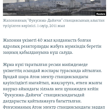
ЖАЗЫЛЫҢЫЗ
Жапонияның "Фукусима-Дайичи" станциясының алыстан
түсірілген көрінісі. 1 сәуір, 2011 жыл
Басқа тілдерде
Жапония үкіметі 40 жыл қолданыста болған
ядролық реакторларды жабуға мүмкіндік беретін
заңның қабылдануына күш салуда.
Жұма күні таратылған ресми мәлімдемеде
үкіметтің осындай жоспары турасында айтылған.
Бұндай шара Атом электр станциясындағы
қауіпсіздікті нығайтып, жақсартуға, өткен жылғы
наурыз айындағы зілзала мен цунамиден кейін
"Фукусима-Дайичи" станциясындағыдай
дағдарысты қайталамауға бағытталған.
Фукусиманың Атом электр станциясындағы зардап