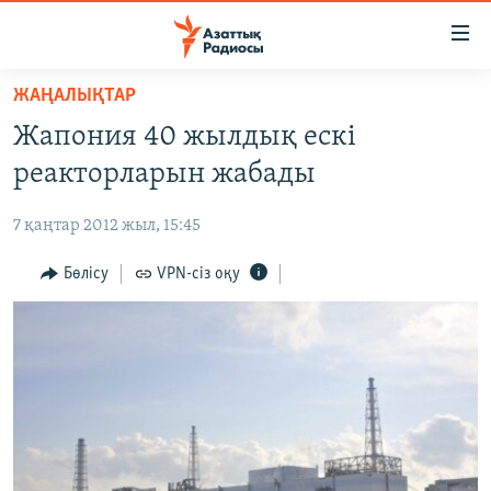
Accessibility
links
Skip
ЖАҢАЛЫҚТАР
to
ЖАҢАЛЫҚТАР
Жапония 40 жылдық ескі
main
САЯСАТ
content
реакторларын жабады
AZATTYQTV
Skip
to
7 қаңтар 2012 жыл, 15:45
ҚАҢТАР ОҚИҒАСЫ
main
АДАМ ҚҰҚЫҚТАРЫ
Бөлісу
VPN-сіз оқу
Navigation
Skip
ӘЛЕУМЕТ
to
ӘЛЕМ
Search
АРНАЙЫ ЖОБАЛАР
Русский