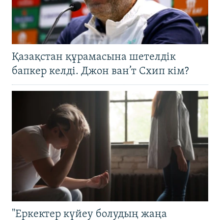
Қазақстан құрамасына шетелдік
бапкер келді. Джон ван’т Схип кім?
"Еркектер күйеу болудың жаңа