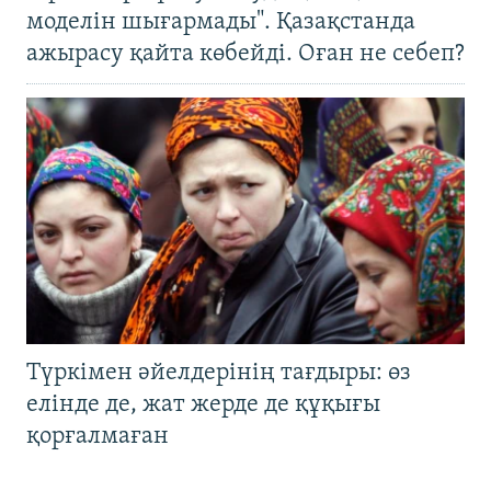
моделін шығармады". Қазақстанда
ажырасу қайта көбейді. Оған не себеп?
Түркімен әйелдерінің тағдыры: өз
елінде де, жат жерде де құқығы
қорғалмаған