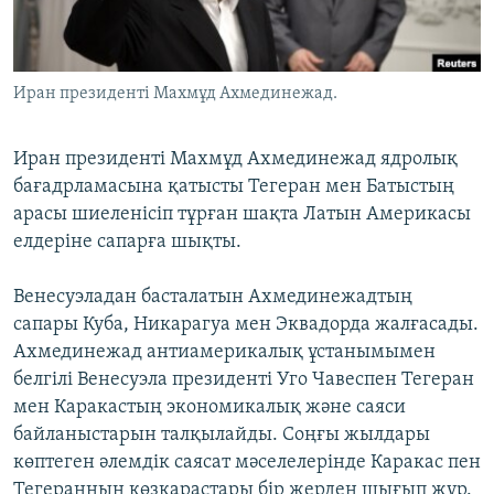
ЖАЗЫЛЫҢЫЗ
Иран президенті Махмұд Ахмединежад.
Басқа тілдерде
Иран президенті Махмұд Ахмединежад ядролық
бағадрламасына қатысты Тегеран мен Батыстың
арасы шиеленісіп тұрған шақта Латын Америкасы
елдеріне сапарға шықты.
Венесуэладан басталатын Ахмединежадтың
сапары Куба, Никарагуа мен Эквадорда жалғасады.
Ахмединежад антиамерикалық ұстанымымен
белгілі Венесуэла президенті Уго Чавеспен Тегеран
мен Каракастың экономикалық және саяси
байланыстарын талқылайды. Соңғы жылдары
көптеген әлемдік саясат мәселелерінде Каракас пен
Тегеранның көзқарастары бір жерден шығып жүр.