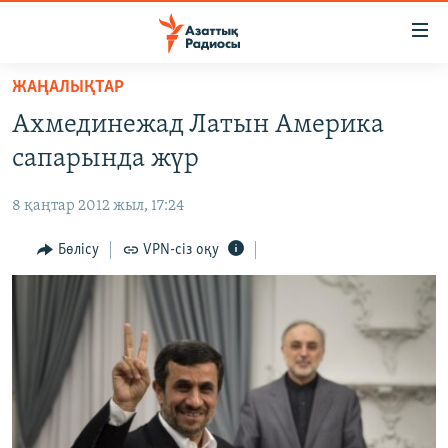
Accessibility
links
Skip
ЖАҢАЛЫҚТАР
to
ЖАҢАЛЫҚТАР
Ахмединежад Латын Америка
main
САЯСАТ
content
сапарында жүр
AZATTYQTV
Skip
to
8 қаңтар 2012 жыл, 17:24
ҚАҢТАР ОҚИҒАСЫ
main
АДАМ ҚҰҚЫҚТАРЫ
Бөлісу
VPN-сіз оқу
Navigation
Skip
ӘЛЕУМЕТ
to
ӘЛЕМ
Search
АРНАЙЫ ЖОБАЛАР
Русский