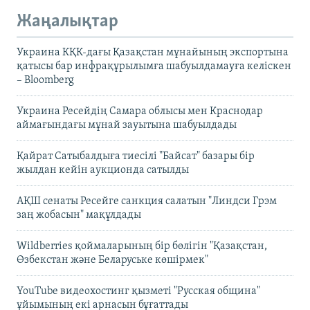
Жаңалықтар
Украина КҚК-дағы Қазақстан мұнайының экспортына
қатысы бар инфрақұрылымға шабуылдамауға келіскен
– Bloomberg
Украина Ресейдің Самара облысы мен Краснодар
аймағындағы мұнай зауытына шабуылдады
Қайрат Сатыбалдыға тиесілі "Байсат" базары бір
жылдан кейін аукционда сатылды
АҚШ сенаты Ресейге санкция салатын "Линдси Грэм
заң жобасын" мақұлдады
Wildberries қоймаларының бір бөлігін "Қазақстан,
Өзбекстан және Беларуське көшірмек"
YouTube видеохостинг қызметі "Русская община"
ұйымының екі арнасын бұғаттады