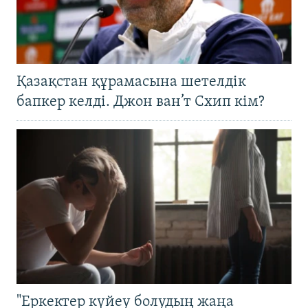
Қазақстан құрамасына шетелдік
бапкер келді. Джон ван’т Схип кім?
"Еркектер күйеу болудың жаңа