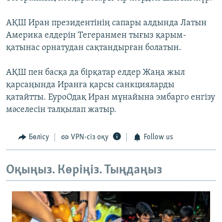
АҚШ Иран президентінің сапары алдында Латын
Америка елдерін Тегеранмен тығыз қарым-
қатынас орнатудан сақтандырған болатын.
АҚШ пен басқа да бірқатар елдер Жаңа жыл
қарсаңында Иранға қарсы санкцияларды
қатайтты. ЕуроОдақ Иран мұнайына эмбарго енгізу
мәселесін талқылап жатыр.
Бөлісу
VPN-сіз оқу
Follow us
Оқыңыз. Көріңіз. Тыңдаңыз