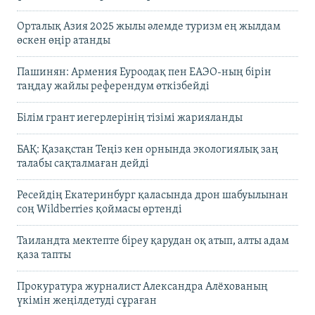
Орталық Азия 2025 жылы әлемде туризм ең жылдам
өскен өңір атанды
Пашинян: Армения Еуроодақ пен ЕАЭО-ның бірін
таңдау жайлы референдум өткізбейді
Білім грант иегерлерінің тізімі жарияланды
БАҚ: Қазақстан Теңіз кен орнында экологиялық заң
талабы сақталмаған дейді
Ресейдің Екатеринбург қаласында дрон шабуылынан
соң Wildberries қоймасы өртенді
Таиландта мектепте біреу қарудан оқ атып, алты адам
қаза тапты
Прокуратура журналист Александра Алёхованың
үкімін жеңілдетуді сұраған