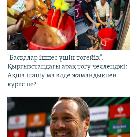
"Басқалар ішпес үшін төгейік".
Қырғызстандағы арақ төгу челленджі:
Ақша шашу ма әлде жамандықпен
күрес пе?