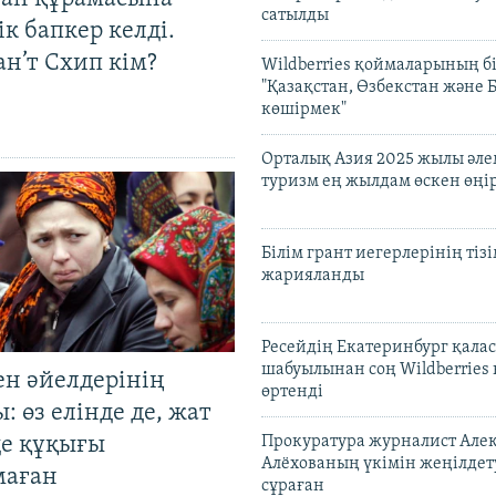
сатылды
к бапкер келді.
н’т Схип кім?
Wildberries қоймаларының бі
"Қазақстан, Өзбекстан және 
көшірмек"
Орталық Азия 2025 жылы әл
туризм ең жылдам өскен өңі
Білім грант иегерлерінің тізі
жарияланды
Ресейдің Екатеринбург қала
шабуылынан соң Wildberries
ен әйелдерінің
өртенді
: өз елінде де, жат
де құқығы
Прокуратура журналист Але
Алёхованың үкімін жеңілдет
маған
сұраған