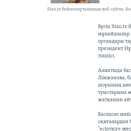
Stan.tv бейнепорталының веб-сайты. Кө
Бүгін Stan.t
мұнайшылар е
органдары та
президент Нұ
тілшісі.
Алматыда бас
Лімжанова, ба
шоуының авт
туыстарына ж
жатқанын ай
Баспасөз мәл
оқиғалардан 
"есірткіге ә