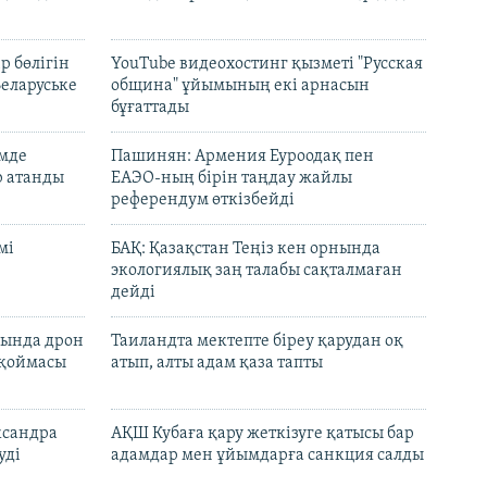
р бөлігін
YouTube видеохостинг қызметі "Русская
Беларуське
община" ұйымының екі арнасын
бұғаттады
емде
Пашинян: Армения Еуроодақ пен
р атанды
ЕАЭО-ның бірін таңдау жайлы
референдум өткізбейді
мі
БАҚ: Қазақстан Теңіз кен орнында
экологиялық заң талабы сақталмаған
дейді
сында дрон
Таиландта мектепте біреу қарудан оқ
 қоймасы
атып, алты адам қаза тапты
ксандра
АҚШ Кубаға қару жеткізуге қатысы бар
уді
адамдар мен ұйымдарға санкция салды