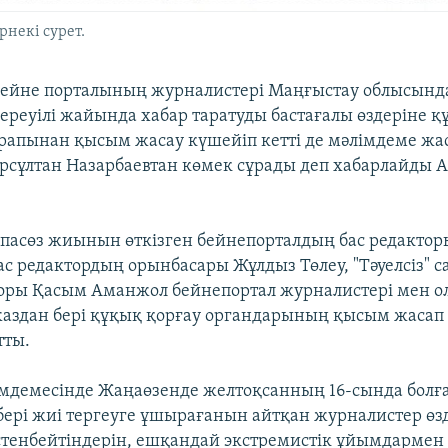
рнекі сурет.
v бейне порталының журналистері Маңғыстау облысынд
реуілі жайында хабар таратуды бастағалы өздеріне қ
рапынан қысым жасау күшейіп кетті де мәлімдеме жа
рсұлтан Назарбаевтан көмек сұрады деп хабарлайды 
пасөз жиынын өткізген бейнепорталдың бас редактор
с редактордың орынбасары Жұлдыз Төлеу, "Тәуелсіз" с
оры Қасым Аманжол бейнепортал журналистері мен о
аздан бері құқық қорғау органдарының қысым жасап
тты.
імдемесінде Жаңаөзенде желтоқсанның 16-сында болғ
бері жиі тергеуге ұшырағанын айтқан журналистер өз
уестенбейтіндерін, ешқандай экстремистік ұйымдармен