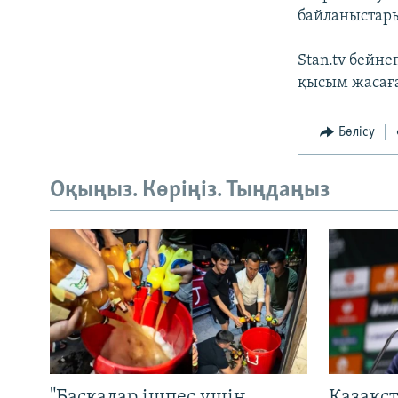
байланыстары
Stan.tv бейн
қысым жасағ
Бөлісу
Оқыңыз. Көріңіз. Тыңдаңыз
"Басқалар ішпес үшін
Қазақс