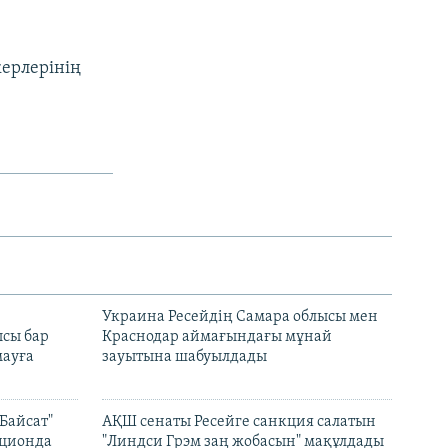
керлерінің
н
Украина Ресейдің Самара облысы мен
сы бар
Краснодар аймағындағы мұнай
ауға
зауытына шабуылдады
Байсат"
АҚШ сенаты Ресейге санкция салатын
кционда
"Линдси Грэм заң жобасын" мақұлдады