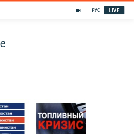
LIVE
РУС
е