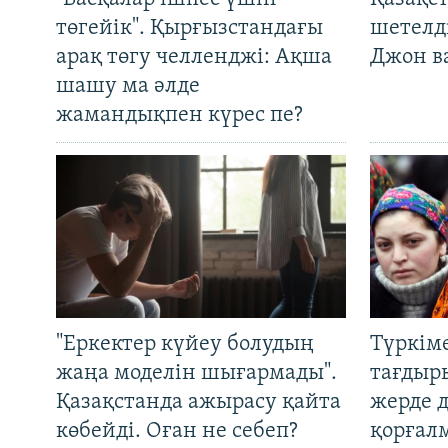
төгейік". Қырғызстандағы
шетелді
арақ төгу челленджі: Ақша
Джон ва
шашу ма әлде
жамандықпен күрес пе?
"Еркектер күйеу болудың
Түркім
жаңа моделін шығармады".
тағдыры
Қазақстанда ажырасу қайта
жерде 
көбейді. Оған не себеп?
қорғал