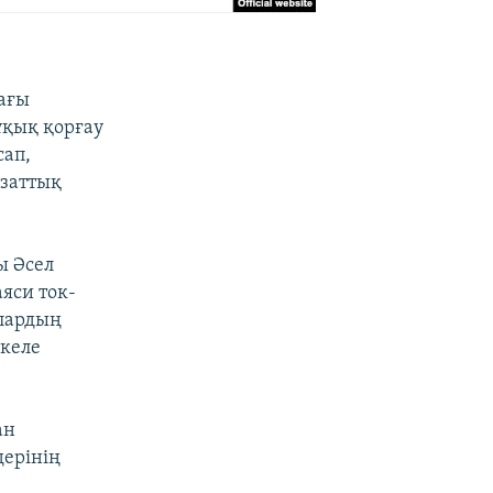
ағы
ұқық қорғау
сап,
Азаттық
ы Әсел
аяси ток-
лардың
 келе
ан
дерінің