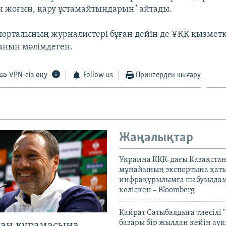
 жоғын, қару ұстамайтындарын" айтады.
епорталының журналистері бұған дейін де ҰҚК қызмет
анын мәлімдеген.
VPN-сіз оқу
Follow us
Принтерден шығару
Жаңалықтар
Украина КҚК-дағы Қазақста
мұнайының экспортына қаты
инфрақұрылымға шабуылдам
келіскен – Bloomberg
Қайрат Сатыбалдыға тиесілі "
базары бір жылдан кейін ау
тан құрамасына