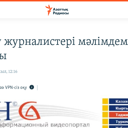
tv журналистері мәлімдем
ды
ыл, 12:16
VPN-сіз оқу