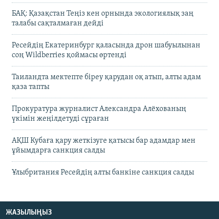
БАҚ: Қазақстан Теңіз кен орнында экологиялық заң
талабы сақталмаған дейді
Ресейдің Екатеринбург қаласында дрон шабуылынан
соң Wildberries қоймасы өртенді
Таиландта мектепте біреу қарудан оқ атып, алты адам
қаза тапты
Прокуратура журналист Александра Алёхованың
үкімін жеңілдетуді сұраған
АҚШ Кубаға қару жеткізуге қатысы бар адамдар мен
ұйымдарға санкция салды
Ұлыбритания Ресейдің алты банкіне санкция салды
ЖАЗЫЛЫҢЫЗ