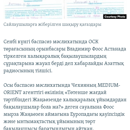
ЖАЗЫЛЫҢЫЗ
Сайлаушыларға жіберілген шақыру қағаздары
Басқа тілдерде
Сенбі күнгі баспасөз мәслихатында ОСК
төрағасының орынбасары Владимир Фоос Астанада
тіркелген халықаралық бақылаушылардың
сұрақтарына жауап берді деп хабарлайды Азаттық
радиосының тілшісі.
Осы баспасөз мәслихатында Чехияның MEDIUM-
ORIENT агенттігі өкілінің «Төтенше жағдай
тәртібіндегі Жаңаөзенде халықаралық ұйымдардан
бақылаушылар бола ма?» деген сауалына Фоос
мырза Жаңаөзен аймағына Еуропадағы қауіпсіздік
және ынтымақтастық ұйымының төрт
бақылаушысы баратындығын айтқан.