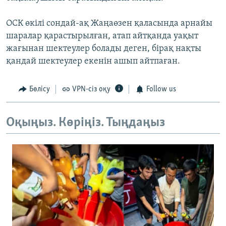
ОСК өкілі сондай-ақ Жаңаөзен қаласында арнайы
шаралар қарастырылған, атап айтқанда уақыт
жағынан шектеулер болады деген, бірақ нақты
қандай шектеулер екенін ашып айтпаған.
Бөлісу
VPN-сіз оқу
Follow us
Оқыңыз. Көріңіз. Тыңдаңыз