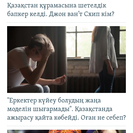
Қазақстан құрамасына шетелдік
бапкер келді. Джон ван’т Схип кім?
"Еркектер күйеу болудың жаңа
моделін шығармады". Қазақстанда
ажырасу қайта көбейді. Оған не себеп?