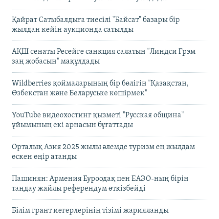
Қайрат Сатыбалдыға тиесілі "Байсат" базары бір
жылдан кейін аукционда сатылды
АҚШ сенаты Ресейге санкция салатын "Линдси Грэм
заң жобасын" мақұлдады
Wildberries қоймаларының бір бөлігін "Қазақстан,
Өзбекстан және Беларуське көшірмек"
YouTube видеохостинг қызметі "Русская община"
ұйымының екі арнасын бұғаттады
Орталық Азия 2025 жылы әлемде туризм ең жылдам
өскен өңір атанды
Пашинян: Армения Еуроодақ пен ЕАЭО-ның бірін
таңдау жайлы референдум өткізбейді
Білім грант иегерлерінің тізімі жарияланды