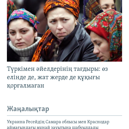
Түркімен әйелдерінің тағдыры: өз
елінде де, жат жерде де құқығы
қорғалмаған
Жаңалықтар
Украина Ресейдің Самара облысы мен Краснодар
аймағындағы мұнай зауытына шабуылдады