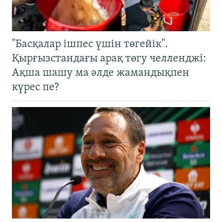
"Басқалар ішпес үшін төгейік".
Қырғызстандағы арақ төгу челленджі:
Ақша шашу ма әлде жамандықпен
күрес пе?